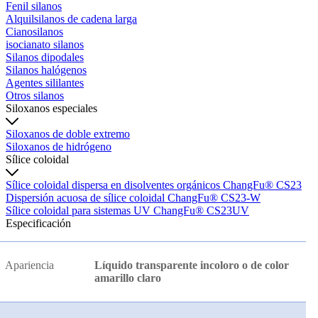
Fenil silanos
Alquilsilanos de cadena larga
Cianosilanos
isocianato silanos
Silanos dipodales
Silanos halógenos
Agentes sililantes
Otros silanos
Siloxanos especiales
Siloxanos de doble extremo
Siloxanos de hidrógeno
Sílice coloidal
Sílice coloidal dispersa en disolventes orgánicos ChangFu® CS23
Dispersión acuosa de sílice coloidal ChangFu® CS23-W
Sílice coloidal para sistemas UV ChangFu® CS23UV
Especificación
Apariencia
Líquido transparente incoloro o de color
amarillo claro