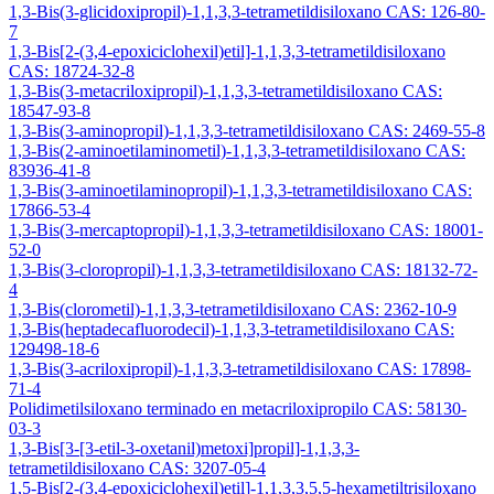
1,3-Bis(3-glicidoxipropil)-1,1,3,3-tetrametildisiloxano CAS: 126-80-
7
1,3-Bis[2-(3,4-epoxiciclohexil)etil]-1,1,3,3-tetrametildisiloxano
CAS: 18724-32-8
1,3-Bis(3-metacriloxipropil)-1,1,3,3-tetrametildisiloxano CAS:
18547-93-8
1,3-Bis(3-aminopropil)-1,1,3,3-tetrametildisiloxano CAS: 2469-55-8
1,3-Bis(2-aminoetilaminometil)-1,1,3,3-tetrametildisiloxano CAS:
83936-41-8
1,3-Bis(3-aminoetilaminopropil)-1,1,3,3-tetrametildisiloxano CAS:
17866-53-4
1,3-Bis(3-mercaptopropil)-1,1,3,3-tetrametildisiloxano CAS: 18001-
52-0
1,3-Bis(3-cloropropil)-1,1,3,3-tetrametildisiloxano CAS: 18132-72-
4
1,3-Bis(clorometil)-1,1,3,3-tetrametildisiloxano CAS: 2362-10-9
1,3-Bis(heptadecafluorodecil)-1,1,3,3-tetrametildisiloxano CAS:
129498-18-6
1,3-Bis(3-acriloxipropil)-1,1,3,3-tetrametildisiloxano CAS: 17898-
71-4
Polidimetilsiloxano terminado en metacriloxipropilo CAS: 58130-
03-3
1,3-Bis[3-[3-etil-3-oxetanil)metoxi]propil]-1,1,3,3-
tetrametildisiloxano CAS: 3207-05-4
1,5-Bis[2-(3,4-epoxiciclohexil)etil]-1,1,3,3,5,5-hexametiltrisiloxano