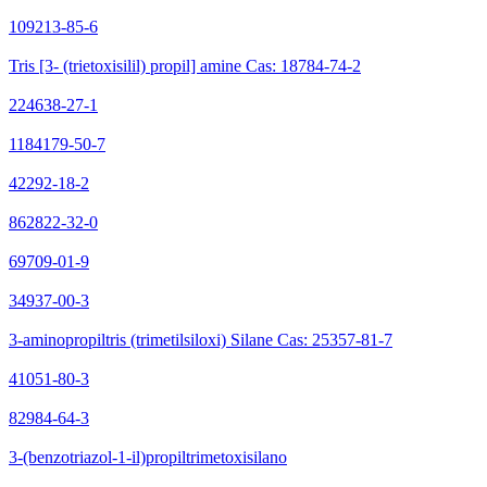
109213-85-6
Tris [3- (trietoxisilil) propil] amine Cas: 18784-74-2
224638-27-1
1184179-50-7
42292-18-2
862822-32-0
69709-01-9
34937-00-3
3-aminopropiltris (trimetilsiloxi) Silane Cas: 25357-81-7
41051-80-3
82984-64-3
3-(benzotriazol-1-il)propiltrimetoxisilano