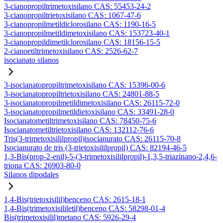
3-cianopropiltrimetoxisilano CAS: 55453-24-2
3-cianopropiltrietoxisilano CAS: 1067-47-6
3-cianopropilmetildiclorosilano CAS: 1190-16-5
3-cianopropilmetildimetoxisilano CAS: 153723-40-1
3-cianopropildimetilclorosilano CAS: 18156-15-5
2-cianoetiltrimetoxisilano CAS: 2526-62-7
isocianato silanos
3-isocianatopropiltrimetoxisilano CAS: 15396-00-6
3-isocianatopropiltrietoxisilano CAS: 24801-88-5
3-isocianatopropilmetildimetoxisilano CAS: 26115-72-0
3-isocianatopropilmetildietoxisilano CAS: 33491-28-0
Isocianatometiltrimetoxisilano CAS: 78450-75-6
Isocianatometiltrietoxisilano CAS: 132112-76-6
Tris(3-trimetoxisililpropil)isocianurato CAS: 26115-70-8
Isocianurato de tris (3-trietoxisililpropil) CAS: 82194-46-5
1,3-Bis(prop-2-enil)-5-(3-trimetoxisililpropil)-1,3,5-triazinano-2,4,6-
triona CAS: 26903-80-0
Silanos dipodales
1,4-Bis(trietoxisilil)benceno CAS: 2615-18-1
1,4-Bis(trimetoxisililetil)benceno CAS: 58298-01-4
Bis(trimetoxisilil)metano CAS: 5926-29-4