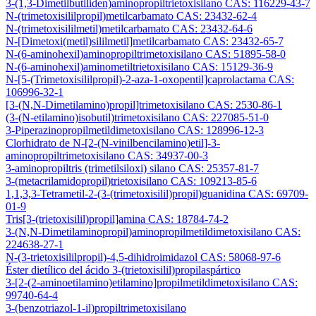
3-(1,3-Dimetilbutiliden)aminopropiltrietoxisilano CAS: 116229-43-7
N-(trimetoxisililpropil)metilcarbamato CAS: 23432-62-4
N-(trimetoxisililmetil)metilcarbamato CAS: 23432-64-6
N-[Dimetoxi(metil)sililmetil]metilcarbamato CAS: 23432-65-7
N-(6-aminohexil)aminopropiltrimetoxisilano CAS: 51895-58-0
N-(6-aminohexil)aminometiltrietoxisilano CAS: 15129-36-9
N-[5-(Trimetoxisililpropil)-2-aza-1-oxopentil]caprolactama CAS:
106996-32-1
[3-(N,N-Dimetilamino)propil]trimetoxisilano CAS: 2530-86-1
(3-(N-etilamino)isobutil)trimetoxisilano CAS: 227085-51-0
3-Piperazinopropilmetildimetoxisilano CAS: 128996-12-3
Clorhidrato de N-[2-(N-vinilbencilamino)etil]-3-
aminopropiltrimetoxisilano CAS: 34937-00-3
3-aminopropiltris (trimetilsiloxi) silano CAS: 25357-81-7
3-(metacrilamidopropil)trietoxisilano CAS: 109213-85-6
1,1,3,3-Tetrametil-2-(3-(trimetoxisilil)propil)guanidina CAS: 69709-
01-9
Tris[3-(trietoxisilil)propil]amina CAS: 18784-74-2
3-(N,N-Dimetilaminopropil)aminopropilmetildimetoxisilano CAS:
224638-27-1
N-(3-trietoxisililpropil)-4,5-dihidroimidazol CAS: 58068-97-6
Éster dietílico del ácido 3-(trietoxisilil)propilaspártico
3-[2-(2-aminoetilamino)etilamino]propilmetildimetoxisilano CAS:
99740-64-4
3-(benzotriazol-1-il)propiltrimetoxisilano