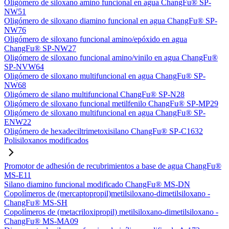
Oligómero de siloxano amino funcional en agua ChangFu® SP-
NW51
Oligómero de siloxano diamino funcional en agua ChangFu® SP-
NW76
Oligómero de siloxano funcional amino/epóxido en agua
ChangFu® SP-NW27
Oligómero de siloxano funcional amino/vinilo en agua ChangFu®
SP-NVW64
Oligómero de siloxano multifuncional en agua ChangFu® SP-
NW68
Oligómero de silano multifuncional ChangFu® SP-N28
Oligómero de siloxano funcional metilfenilo ChangFu® SP-MP29
Oligómero de siloxano multifuncional en agua ChangFu® SP-
ENW22
Oligómero de hexadeciltrimetoxisilano ChangFu® SP-C1632
Polisiloxanos modificados
Promotor de adhesión de recubrimientos a base de agua ChangFu®
MS-E11
Silano diamino funcional modificado ChangFu® MS-DN
Copolímeros de (mercaptopropil)metilsiloxano-dimetilsiloxano -
ChangFu® MS-SH
Copolímeros de (metacriloxipropil) metilsiloxano-dimetilsiloxano -
ChangFu® MS-MA09