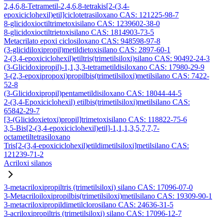
2,4,6,8-Tetrametil-2,4,6,8-tetrakis[2-(3,4-
epoxiciclohexil)etil]ciclotetrasiloxano CAS: 121225-98-7
8-glicidoxioctiltrimetoxisilano CAS: 1239602-38-0
8-glicidoxioctiltrietoxisilano CAS: 1814903-73-5
Metacrilato epoxi ciclosiloxano CAS: 948598-97-8
(3-glicidiloxipropil)metildietoxisilano CAS: 2897-60-1
2-(3,4-epoxiciclohexil)etiltris(trimetilsiloxi)silano CAS: 90492-24-3
(3-Glicidoxipropil)-1,1,3,3-tetrametildisiloxano CAS: 17980-29-9
3-(2,3-epoxipropoxi)propilbis(trimetilsiloxi)metilsilano CAS: 7422-
52-8
(3-Glicidoxipropil)pentametildisiloxano CAS: 18044-44-5
2-(3,4-Epoxiciclohexil) etilbis(trimetilsiloxi)metilsilano CAS:
65842-29-7
[3-(Glicidoxietoxi)propil]trimetoxisilano CAS: 118822-75-6
3,5-Bis[2-(3,4-epoxiciclohexil)etil]-1,1,1,3,5,7,7,7-
octametiltetrasiloxano
Tris[2-(3,4-epoxiciclohexil)etildimetilsiloxi]metilsilano CAS:
121239-71-2
Acriloxi silanos
3-metacriloxipropiltris (trimetilsiloxi) silano CAS: 17096-07-0
3-Metacriloiloxipropilbis(trimetilsiloxi)metilsilano CAS: 19309-90-1
3-metacriloxipropildimetilclorosilano CAS: 24636-31-5
3-acriloxipropiltris (trimetilsiloxi) silano CAS: 17096-12-7