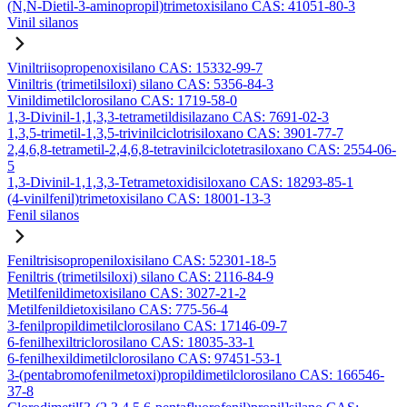
(N,N-Dietil-3-aminopropil)trimetoxisilano CAS: 41051-80-3
Vinil silanos
Viniltriisopropenoxisilano CAS: 15332-99-7
Viniltris (trimetilsiloxi) silano CAS: 5356-84-3
Vinildimetilclorosilano CAS: 1719-58-0
1,3-Divinil-1,1,3,3-tetrametildisilazano CAS: 7691-02-3
1,3,5-trimetil-1,3,5-trivinilciclotrisiloxano CAS: 3901-77-7
2,4,6,8-tetrametil-2,4,6,8-tetravinilciclotetrasiloxano CAS: 2554-06-
5
1,3-Divinil-1,1,3,3-Tetrametoxidisiloxano CAS: 18293-85-1
(4-vinilfenil)trimetoxisilano CAS: 18001-13-3
Fenil silanos
Feniltrisisopropeniloxisilano CAS: 52301-18-5
Feniltris (trimetilsiloxi) silano CAS: 2116-84-9
Metilfenildimetoxisilano CAS: 3027-21-2
Metilfenildietoxisilano CAS: 775-56-4
3-fenilpropildimetilclorosilano CAS: 17146-09-7
6-fenilhexiltriclorosilano CAS: 18035-33-1
6-fenilhexildimetilclorosilano CAS: 97451-53-1
3-(pentabromofenilmetoxi)propildimetilclorosilano CAS: 166546-
37-8