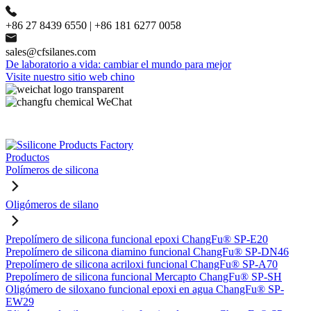
+86 27 8439 6550 | +86 181 6277 0058
sales@cfsilanes.com
De laboratorio a vida: cambiar el mundo para mejor
Visite nuestro sitio web chino
Productos
Polímeros de silicona
Oligómeros de silano
Prepolímero de silicona funcional epoxi ChangFu® SP-E20
Prepolímero de silicona diamino funcional ChangFu® SP-DN46
Prepolímero de silicona acriloxi funcional ChangFu® SP-A70
Prepolímero de silicona funcional Mercapto ChangFu® SP-SH
Oligómero de siloxano funcional epoxi en agua ChangFu® SP-
EW29