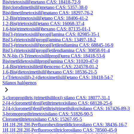
Bis(trietoxisilil)metano CAS: 18418-72-9
Bis(clorodimetilsilil)metano CAS: 5357-38-0
Bis(dimetilmetoxisilil)matano CAS: 18297-76-2
1,2-Bis(trimetoxisilil)etano CAS: 18406-41-2
1,2-Bis(trietoxisilil)etano CAS: 16068-37-4
1,6-bis(trimetoxisilil)hexano CAS: 87135-01-1
Bis[3-(trimetoxisilil)propil]amina CAS: 82985-35-1
Bis[3-(trietoxisilil)propil]amina CAS: 13497-18-2
Bis[3-(trimetoxisilil)propil]etilendiamina CAS: 68845-16-9
Bis[3-(trietoxisilil)propil]etilendiamina CAS: 30858-91-4
N,N-bis (3-Trimetoxisililpropil)urea CAS: 18418-53-6
Bis(metildietoxisililpropil)amina CAS: 31020-47-0
1,4-Bis(trietoxisililetil)benceno CAS: 224578-01-2
1,6-Bis(dietoximetilsilil)hexano CAS: 18536-21-5
1-(Trietoxisilil)-2-(dietoximetilsilil)etano CAS: 18418-54-7
Silanos halógenos
3-cloropropiltris (trimetilsililoxi) silano CAS: 18077-31-1
2-[4-(clorometil)fenil]etiltrimetoxisilano CAS: 68128-25-6
2-[4-(clorometil)fenil]etiltris(trimetilsiloxi)silano CAS: 167426-89-3
3-bromopropiltrimetoxisilano CAS: 51826-90-5
Clorometiltrietoxisilano CAS: 15267-95-5
1H,1H,2H,2H-Perfluorohexilmetildiclorosilano CAS: 38436-16-7
1H,1H,2H,2H-Perfluorooctiltriclorosilano CAS: 78560-45-9