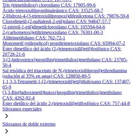
Tris (trimetilsiloxi) clorosilano CAS: 17905-99-6
Ácido trietoxisililpropilmaleámico CAS: 33525-68-7
2-Hidroxi-4-(3-trietoxisililpropoxi)difenilcetona CAS: 79876-59-8
Clorodimetil-(2-naftalenil-2-etil)silano CAS: 94847-57-7
(2-pirenil-1-etil)dimetilclorosilano CAS: 105594-64-6
2-(carbometoxi)etiltrimetoxisilano CAS: 76301-00-3
Aliltrimetilsilano CAS: 762-72-1
Monometil (etilenglicol) propiltrimetoxisilano CAS: 65994-07-2
Éster dimetílico del ácido (2-(trimetoxisilil)etil)fosfónico CAS:
20728-21-6
3-(2-hidroxietoxi)propilbis(trimetilsiloxi)metilsilano CAS: 23785-
50-4
Sal trisódica del triacetato de N-(trimetoxisililpropil)etilendiamina
(solución al 35% en agua) CAS: 128850-89-5
1,1,3,3-Tetrametil-1-[2-(trimetoxisilil)etil]disiloxano CAS: 137407-
65-9
[3,3-Bis(hidroximetil)butoxi]propilbis(trimetilsiloxi)metilsilano
CAS: 4262-92-4
Éster dietílico del ácido 2-(trietoxisilil)etilfosfónico CAS: 757-44-8
Siloxanos especiales
Siloxanos de doble extremo