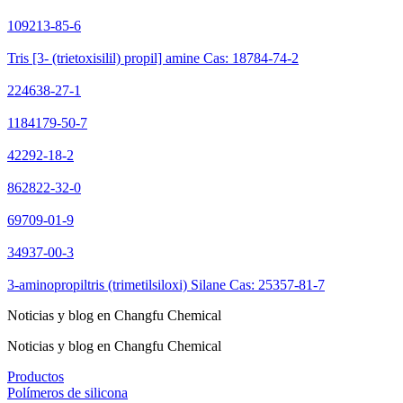
109213-85-6
Tris [3- (trietoxisilil) propil] amine Cas: 18784-74-2
224638-27-1
1184179-50-7
42292-18-2
862822-32-0
69709-01-9
34937-00-3
3-aminopropiltris (trimetilsiloxi) Silane Cas: 25357-81-7
Noticias y blog en Changfu Chemical
Noticias y blog en Changfu Chemical
Productos
Polímeros de silicona