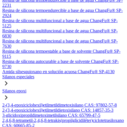
Resina de silicona termoendurecible a base de agua ChangFu® SP-
2231
Resina de silicona termoendurecible a base de agua ChangFu® SP-
2924
Resina de silicona multifuncional a base de agua ChangFu® SP-
5125
Resina de silicona multifuncional a base de agua ChangFu® SP-
6830
Resina de silicona multifuncional a base de agua ChangFu® SP-
7630
Resina de silicona termoestable a base de solvente ChangFu® SP-
9115
Resina de silicona autocurable a base de solvente ChangFu® SP-
9730
Amida silsesquioxano en solución acuosa ChangFu® SP-4130
Silanos especiales
Silanos epoxi
2-(3,4-epoxiciclohexil)etilmetildimetoxisilano CAS: 97802-57-8
2-(3,4-epoxiciclohexil)etilmetildietoxisilano CAS: 14857-35-3
3-glicidoxipropildimetoximetilsilano CAS: 65799-47-5
2,4,6,8-tetrametil-2,4,6,8-tetrakis(propilglicidiléter)ciclotetrasiloxano
CAS: 60665-85-2