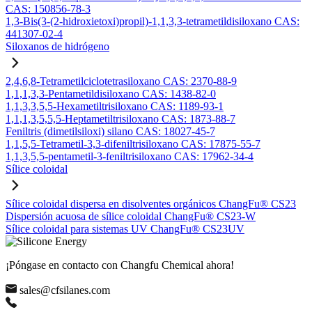
CAS: 150856-78-3
1,3-Bis(3-(2-hidroxietoxi)propil)-1,1,3,3-tetrametildisiloxano CAS:
441307-02-4
Siloxanos de hidrógeno
2,4,6,8-Tetrametilciclotetrasiloxano CAS: 2370-88-9
1,1,1,3,3-Pentametildisiloxano CAS: 1438-82-0
1,1,3,3,5,5-Hexametiltrisiloxano CAS: 1189-93-1
1,1,1,3,5,5,5-Heptametiltrisiloxano CAS: 1873-88-7
Feniltris (dimetilsiloxi) silano CAS: 18027-45-7
1,1,5,5-Tetrametil-3,3-difeniltrisiloxano CAS: 17875-55-7
1,1,3,5,5-pentametil-3-feniltrisiloxano CAS: 17962-34-4
Sílice coloidal
Sílice coloidal dispersa en disolventes orgánicos ChangFu® CS23
Dispersión acuosa de sílice coloidal ChangFu® CS23-W
Sílice coloidal para sistemas UV ChangFu® CS23UV
¡Póngase en contacto con Changfu Chemical ahora!
sales@cfsilanes.com