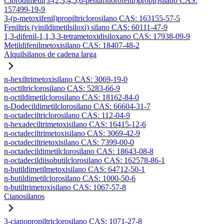
Clorodimetil[3-(2,3,4,5,6-pentafluorofenil)propil]silano CAS:
157499-19-9
3-(p-metoxifenil)propiltriclorosilano CAS: 163155-57-5
Feniltris (vinildimetilsiloxi) silano CAS: 60111-47-9
1,3-difenil-1,1,3,3-tetrametoxidisiloxano CAS: 17938-09-9
Metildifenilmetoxisilano CAS: 18407-48-2
Alquilsilanos de cadena larga
n-hexiltrimetoxisilano CAS: 3069-19-0
n-octiltriclorosilano CAS: 5283-66-9
n-octildimetilclorosilano CAS: 18162-84-0
n-Dodecildimetilclorosilano CAS: 66604-31-7
n-octadeciltriclorosilano CAS: 112-04-9
n-hexadeciltrimetoxisilano CAS: 16415-12-6
n-octadeciltrimetoxisilano CAS: 3069-42-9
n-octadeciltrietoxisilano CAS: 7399-00-0
n-octadecildimetilclorosilano CAS: 18643-08-8
n-octadecildiisobutilclorosilano CAS: 162578-86-1
n-butildimetilmetoxisilano CAS: 64712-50-1
n-butildimetilclorosilano CAS: 1000-50-6
n-butiltrimetoxisilano CAS: 1067-57-8
Cianosilanos
3-cianopropiltriclorosilano CAS: 1071-27-8