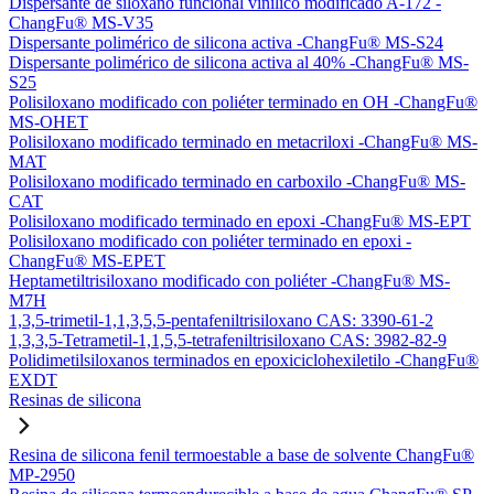
Dispersante de siloxano funcional vinílico modificado A-172 -
ChangFu® MS-V35
Dispersante polimérico de silicona activa -ChangFu® MS-S24
Dispersante polimérico de silicona activa al 40% -ChangFu® MS-
S25
Polisiloxano modificado con poliéter terminado en OH -ChangFu®
MS-OHET
Polisiloxano modificado terminado en metacriloxi -ChangFu® MS-
MAT
Polisiloxano modificado terminado en carboxilo -ChangFu® MS-
CAT
Polisiloxano modificado terminado en epoxi -ChangFu® MS-EPT
Polisiloxano modificado con poliéter terminado en epoxi -
ChangFu® MS-EPET
Heptametiltrisiloxano modificado con poliéter -ChangFu® MS-
M7H
1,3,5-trimetil-1,1,3,5,5-pentafeniltrisiloxano CAS: 3390-61-2
1,3,3,5-Tetrametil-1,1,5,5-tetrafeniltrisiloxano CAS: 3982-82-9
Polidimetilsiloxanos terminados en epoxiciclohexiletilo -ChangFu®
EXDT
Resinas de silicona
Resina de silicona fenil termoestable a base de solvente ChangFu®
MP-2950