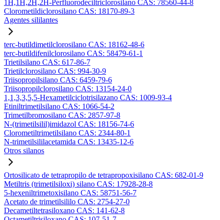
1H,1H,2H,2H-Perfluorodeciltriclorosilano CAS: 78560-44-8
Clorometildiclorosilano CAS: 18170-89-3
Agentes sililantes
terc-butildimetilclorosilano CAS: 18162-48-6
terc-butildifenilclorosilano CAS: 58479-61-1
Trietilsilano CAS: 617-86-7
Trietilclorosilano CAS: 994-30-9
Triisopropilsilano CAS: 6459-79-6
Triisopropilclorosilano CAS: 13154-24-0
1,1,3,3,5,5-Hexametilciclotrisilazano CAS: 1009-93-4
Etiniltrimetilsilano CAS: 1066-54-2
Trimetilbromosilano CAS: 2857-97-8
N-(trimetilsilil)imidazol CAS: 18156-74-6
Clorometiltrimetilsilano CAS: 2344-80-1
N-trimetilsililacetamida CAS: 13435-12-6
Otros silanos
Ortosilicato de tetrapropilo de tetrapropoxisilano CAS: 682-01-9
Metiltris (trimetilsiloxi) silano CAS: 17928-28-8
5-hexeniltrimetoxisilano CAS: 58751-56-7
Acetato de trimetilsililo CAS: 2754-27-0
Decametiltetrasiloxano CAS: 141-62-8
Octametiltrisiloxano CAS: 107-51-7