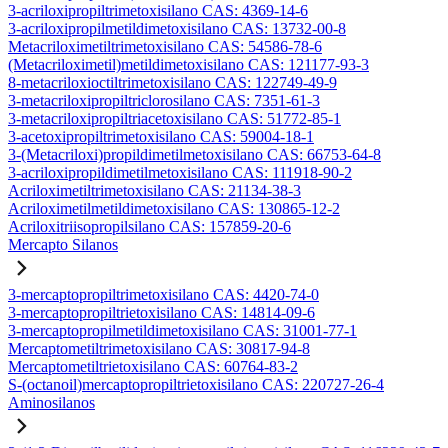
3-acriloxipropiltrimetoxisilano CAS: 4369-14-6
3-acriloxipropilmetildimetoxisilano CAS: 13732-00-8
Metacriloximetiltrimetoxisilano CAS: 54586-78-6
(Metacriloximetil)metildimetoxisilano CAS: 121177-93-3
8-metacriloxioctiltrimetoxisilano CAS: 122749-49-9
3-metacriloxipropiltriclorosilano CAS: 7351-61-3
3-metacriloxipropiltriacetoxisilano CAS: 51772-85-1
3-acetoxipropiltrimetoxisilano CAS: 59004-18-1
3-(Metacriloxi)propildimetilmetoxisilano CAS: 66753-64-8
3-acriloxipropildimetilmetoxisilano CAS: 111918-90-2
Acriloximetiltrimetoxisilano CAS: 21134-38-3
Acriloximetilmetildimetoxisilano CAS: 130865-12-2
Acriloxitriisopropilsilano CAS: 157859-20-6
Mercapto Silanos
3-mercaptopropiltrimetoxisilano CAS: 4420-74-0
3-mercaptopropiltrietoxisilano CAS: 14814-09-6
3-mercaptopropilmetildimetoxisilano CAS: 31001-77-1
Mercaptometiltrimetoxisilano CAS: 30817-94-8
Mercaptometiltrietoxisilano CAS: 60764-83-2
S-(octanoil)mercaptopropiltrietoxisilano CAS: 220727-26-4
Aminosilanos