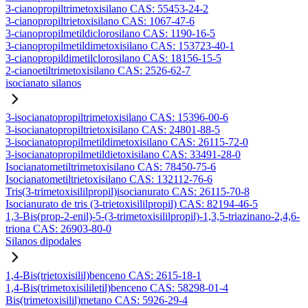
3-cianopropiltrimetoxisilano CAS: 55453-24-2
3-cianopropiltrietoxisilano CAS: 1067-47-6
3-cianopropilmetildiclorosilano CAS: 1190-16-5
3-cianopropilmetildimetoxisilano CAS: 153723-40-1
3-cianopropildimetilclorosilano CAS: 18156-15-5
2-cianoetiltrimetoxisilano CAS: 2526-62-7
isocianato silanos
3-isocianatopropiltrimetoxisilano CAS: 15396-00-6
3-isocianatopropiltrietoxisilano CAS: 24801-88-5
3-isocianatopropilmetildimetoxisilano CAS: 26115-72-0
3-isocianatopropilmetildietoxisilano CAS: 33491-28-0
Isocianatometiltrimetoxisilano CAS: 78450-75-6
Isocianatometiltrietoxisilano CAS: 132112-76-6
Tris(3-trimetoxisililpropil)isocianurato CAS: 26115-70-8
Isocianurato de tris (3-trietoxisililpropil) CAS: 82194-46-5
1,3-Bis(prop-2-enil)-5-(3-trimetoxisililpropil)-1,3,5-triazinano-2,4,6-
triona CAS: 26903-80-0
Silanos dipodales
1,4-Bis(trietoxisilil)benceno CAS: 2615-18-1
1,4-Bis(trimetoxisililetil)benceno CAS: 58298-01-4
Bis(trimetoxisilil)metano CAS: 5926-29-4