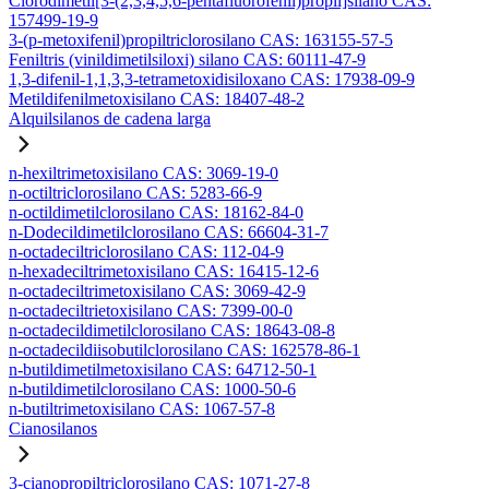
Clorodimetil[3-(2,3,4,5,6-pentafluorofenil)propil]silano CAS:
157499-19-9
3-(p-metoxifenil)propiltriclorosilano CAS: 163155-57-5
Feniltris (vinildimetilsiloxi) silano CAS: 60111-47-9
1,3-difenil-1,1,3,3-tetrametoxidisiloxano CAS: 17938-09-9
Metildifenilmetoxisilano CAS: 18407-48-2
Alquilsilanos de cadena larga
n-hexiltrimetoxisilano CAS: 3069-19-0
n-octiltriclorosilano CAS: 5283-66-9
n-octildimetilclorosilano CAS: 18162-84-0
n-Dodecildimetilclorosilano CAS: 66604-31-7
n-octadeciltriclorosilano CAS: 112-04-9
n-hexadeciltrimetoxisilano CAS: 16415-12-6
n-octadeciltrimetoxisilano CAS: 3069-42-9
n-octadeciltrietoxisilano CAS: 7399-00-0
n-octadecildimetilclorosilano CAS: 18643-08-8
n-octadecildiisobutilclorosilano CAS: 162578-86-1
n-butildimetilmetoxisilano CAS: 64712-50-1
n-butildimetilclorosilano CAS: 1000-50-6
n-butiltrimetoxisilano CAS: 1067-57-8
Cianosilanos
3-cianopropiltriclorosilano CAS: 1071-27-8