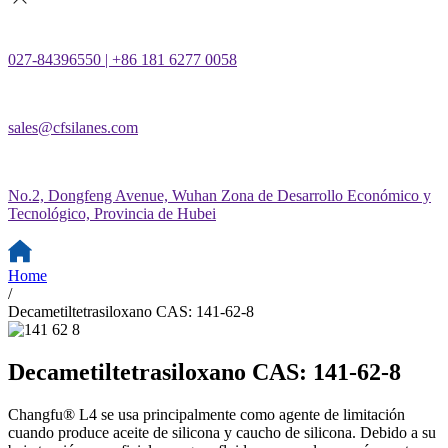
027-84396550 | +86 181 6277 0058
sales@cfsilanes.com
No.2, Dongfeng Avenue, Wuhan Zona de Desarrollo Económico y
Tecnológico, Provincia de Hubei
Home
/
Decametiltetrasiloxano CAS: 141-62-8
Decametiltetrasiloxano CAS: 141-62-8
Changfu® L4 se usa principalmente como agente de limitación
cuando produce aceite de silicona y caucho de silicona. Debido a su