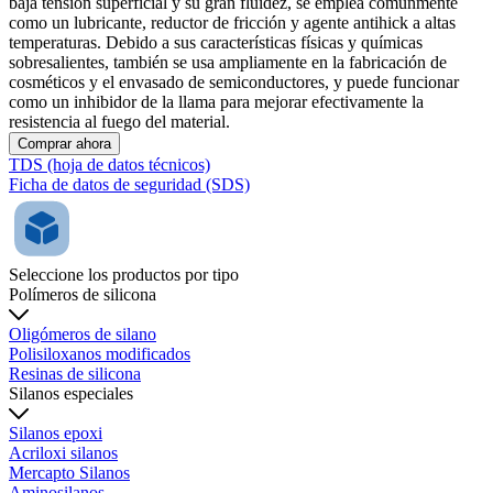
baja tensión superficial y su gran fluidez, se emplea comúnmente
como un lubricante, reductor de fricción y agente antihick a altas
temperaturas. Debido a sus características físicas y químicas
sobresalientes, también se usa ampliamente en la fabricación de
cosméticos y el envasado de semiconductores, y puede funcionar
como un inhibidor de la llama para mejorar efectivamente la
resistencia al fuego del material.
Comprar ahora
TDS (hoja de datos técnicos)
Ficha de datos de seguridad (SDS)
Seleccione los productos por tipo
Polímeros de silicona
Oligómeros de silano
Polisiloxanos modificados
Resinas de silicona
Silanos especiales
Silanos epoxi
Acriloxi silanos
Mercapto Silanos
Aminosilanos