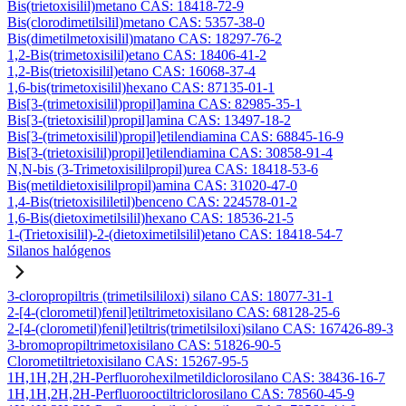
Bis(trietoxisilil)metano CAS: 18418-72-9
Bis(clorodimetilsilil)metano CAS: 5357-38-0
Bis(dimetilmetoxisilil)matano CAS: 18297-76-2
1,2-Bis(trimetoxisilil)etano CAS: 18406-41-2
1,2-Bis(trietoxisilil)etano CAS: 16068-37-4
1,6-bis(trimetoxisilil)hexano CAS: 87135-01-1
Bis[3-(trimetoxisilil)propil]amina CAS: 82985-35-1
Bis[3-(trietoxisilil)propil]amina CAS: 13497-18-2
Bis[3-(trimetoxisilil)propil]etilendiamina CAS: 68845-16-9
Bis[3-(trietoxisilil)propil]etilendiamina CAS: 30858-91-4
N,N-bis (3-Trimetoxisililpropil)urea CAS: 18418-53-6
Bis(metildietoxisililpropil)amina CAS: 31020-47-0
1,4-Bis(trietoxisililetil)benceno CAS: 224578-01-2
1,6-Bis(dietoximetilsilil)hexano CAS: 18536-21-5
1-(Trietoxisilil)-2-(dietoximetilsilil)etano CAS: 18418-54-7
Silanos halógenos
3-cloropropiltris (trimetilsililoxi) silano CAS: 18077-31-1
2-[4-(clorometil)fenil]etiltrimetoxisilano CAS: 68128-25-6
2-[4-(clorometil)fenil]etiltris(trimetilsiloxi)silano CAS: 167426-89-3
3-bromopropiltrimetoxisilano CAS: 51826-90-5
Clorometiltrietoxisilano CAS: 15267-95-5
1H,1H,2H,2H-Perfluorohexilmetildiclorosilano CAS: 38436-16-7
1H,1H,2H,2H-Perfluorooctiltriclorosilano CAS: 78560-45-9