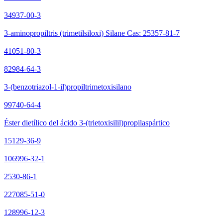
34937-00-3
3-aminopropiltris (trimetilsiloxi) Silane Cas: 25357-81-7
41051-80-3
82984-64-3
3-(benzotriazol-1-il)propiltrimetoxisilano
99740-64-4
Éster dietílico del ácido 3-(trietoxisilil)propilaspártico
15129-36-9
106996-32-1
2530-86-1
227085-51-0
128996-12-3