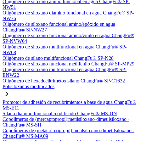
Oligómero de siloxano amino funcional en agua ChangFu® SP-
NW51
Oligómero de siloxano diamino funcional en agua ChangFu® SP-
NW76
Oligómero de siloxano funcional amino/epóxido en agua
ChangFu® SP-NW27
Oligómero de siloxano funcional amino/vinilo en agua ChangFu®
SP-NVW64
Oligómero de siloxano multifuncional en agua ChangFu® SP-
NW68
Oligómero de silano multifuncional ChangFu® SP-N28
Oligómero de siloxano funcional metilfenilo ChangFu® SP-MP29
Oligómero de siloxano multifuncional en agua ChangFu® SP-
ENW22
Oligómero de hexadeciltrimetoxisilano ChangFu® SP-C1632
Polisiloxanos modificados
Promotor de adhesión de recubrimientos a base de agua ChangFu®
MS-E11
Silano diamino funcional modificado ChangFu® MS-DN
Copolímeros de (mercaptopropil)metilsiloxano-dimetilsiloxano -
ChangFu® MS-SH
Copolímeros de (metacriloxipropil) metilsiloxano-dimetilsiloxano -
ChangFu® MS-MA09