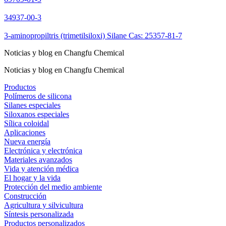
34937-00-3
3-aminopropiltris (trimetilsiloxi) Silane Cas: 25357-81-7
Noticias y blog en Changfu Chemical
Noticias y blog en Changfu Chemical
Productos
Polímeros de silicona
Silanes especiales
Siloxanos especiales
Sílica coloidal
Aplicaciones
Nueva energía
Electrónica y electrónica
Materiales avanzados
Vida y atención médica
El hogar y la vida
Protección del medio ambiente
Construcción
Agricultura y silvicultura
Síntesis personalizada
Productos personalizados