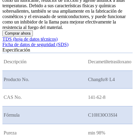
como un lubricante, reductor de fricción y agente antihick a altas
temperaturas. Debido a sus características físicas y químicas
sobresalientes, también se usa ampliamente en la fabricación de
cosméticos y el envasado de semiconductores, y puede funcionar
como un inhibidor de la llama para mejorar efectivamente la
resistencia al fuego del material.
Comprar ahora
TDS (hoja de datos técnicos)
Ficha de datos de seguridad (SDS)
Especificación
Descripción
Decametiltetrasiloxano
Producto No.
Changfu® L4
CAS No.
141-62-8
Fórmula
C10H30O3SI4
Pureza
min 98%