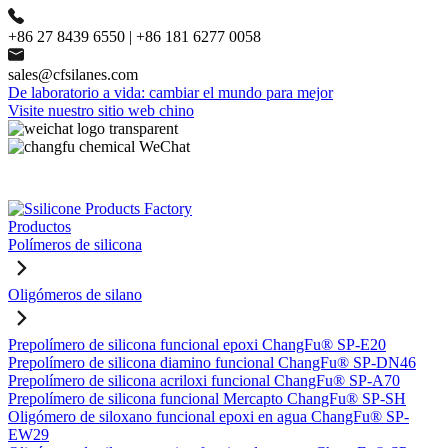
+86 27 8439 6550 | +86 181 6277 0058
sales@cfsilanes.com
De laboratorio a vida: cambiar el mundo para mejor
Visite nuestro sitio web chino
Productos
Polímeros de silicona
Oligómeros de silano
Prepolímero de silicona funcional epoxi ChangFu® SP-E20
Prepolímero de silicona diamino funcional ChangFu® SP-DN46
Prepolímero de silicona acriloxi funcional ChangFu® SP-A70
Prepolímero de silicona funcional Mercapto ChangFu® SP-SH
Oligómero de siloxano funcional epoxi en agua ChangFu® SP-
EW29