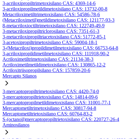
3-acriloxipropiltrimetoxisilano CAS: 4369-14-6
3-acriloxipropilmetildimetoxisilano CAS: 13732-00-8
Metacriloximetiltrimetoxisilano CAS: 54586-78-6
(Metacriloximetil)metildimetoxisilano CAS: 121177-93-3
8-metacriloxioctiltrimetoxisilano CAS: 122749-49-9
3-metacriloxipropiltriclorosilano CAS: 7351-61-3
3-metacriloxipropiltriacetoxisilano CAS: 51772-85-1
3-acetoxipropiltrimetoxisilano CAS: 59004-18-1
3-(Metacriloxi)propildimetilmetoxisilano CAS: 66753-64-8
3-acriloxipropildimetilmetoxisilano CAS: 111918-90-2
Acriloximetiltrimetoxisilano CAS: 21134-38-3
Acriloximetilmetildimetoxisilano CAS: 130865-12-2
Acriloxitriisopropilsilano CAS: 157859-20-6
Mercapto Silanos
3-mercaptopropiltrimetoxisilano CAS: 4420-74-0
3-mercaptopropiltrietoxisilano CAS: 14814-09-6
3-mercaptopropilmetildimetoxisilano CAS: 31001-77-1
Mercaptometiltrimetoxisilano CAS: 30817-94-8
Mercaptometiltrietoxisilano CAS: 60764-83-2
S-(octanoil)mercaptopropiltrietoxisilano CAS: 220727-26-4
Aminosilanos