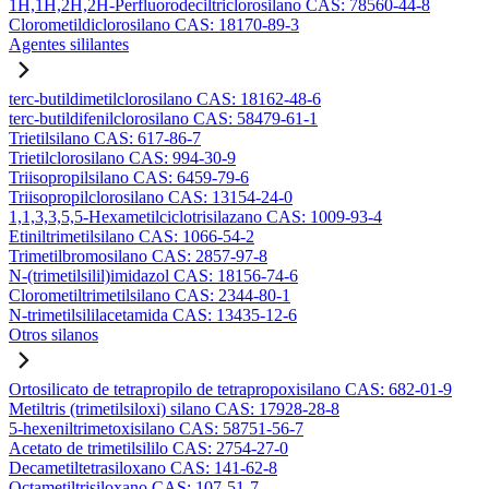
1H,1H,2H,2H-Perfluorodeciltriclorosilano CAS: 78560-44-8
Clorometildiclorosilano CAS: 18170-89-3
Agentes sililantes
terc-butildimetilclorosilano CAS: 18162-48-6
terc-butildifenilclorosilano CAS: 58479-61-1
Trietilsilano CAS: 617-86-7
Trietilclorosilano CAS: 994-30-9
Triisopropilsilano CAS: 6459-79-6
Triisopropilclorosilano CAS: 13154-24-0
1,1,3,3,5,5-Hexametilciclotrisilazano CAS: 1009-93-4
Etiniltrimetilsilano CAS: 1066-54-2
Trimetilbromosilano CAS: 2857-97-8
N-(trimetilsilil)imidazol CAS: 18156-74-6
Clorometiltrimetilsilano CAS: 2344-80-1
N-trimetilsililacetamida CAS: 13435-12-6
Otros silanos
Ortosilicato de tetrapropilo de tetrapropoxisilano CAS: 682-01-9
Metiltris (trimetilsiloxi) silano CAS: 17928-28-8
5-hexeniltrimetoxisilano CAS: 58751-56-7
Acetato de trimetilsililo CAS: 2754-27-0
Decametiltetrasiloxano CAS: 141-62-8
Octametiltrisiloxano CAS: 107-51-7