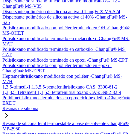
Dispersante de siloxano funcional vinílico modificado A-172 -
ChangFu® MS-V35
Dispersante polimérico de silicona activa -ChangFu® MS-S24
Dispersante polimérico de silicona activa al 40% -ChangFu® MS-
S25
Polisiloxano modificado con poliéter terminado en OH -ChangFu®
MS-OHET
Polisiloxano modificado terminado en metacriloxi -ChangFu® MS-
MAT
Polisiloxano modificado terminado en carboxilo -ChangFu® MS-
CAT
Polisiloxano modificado terminado en epoxi -ChangFu® MS-EPT
Polisiloxano modificado con poliéter terminado en epoxi -
ChangFu® MS-EPET
Heptametiltrisiloxano modificado con poliéter -ChangFu® MS-
M7H
1,3,5-trimetil-1,1,3,5,5-pentafeniltrisiloxano CAS: 3390-61-2
1,3,3,5-Tetrametil-1,1,5,5-tetrafeniltrisiloxano CAS: 3982-82-9
Polidimetilsiloxanos terminados en epoxiciclohexiletilo -ChangFu®
EXDT
Resinas de silicona
Resina de silicona fenil termoestable a base de solvente ChangFu®
MP-2950