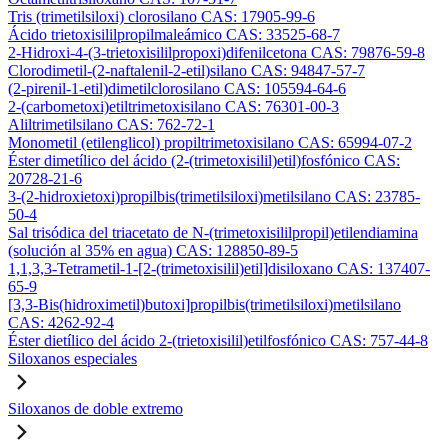
Tris (trimetilsiloxi) clorosilano CAS: 17905-99-6
Ácido trietoxisililpropilmaleámico CAS: 33525-68-7
2-Hidroxi-4-(3-trietoxisililpropoxi)difenilcetona CAS: 79876-59-8
Clorodimetil-(2-naftalenil-2-etil)silano CAS: 94847-57-7
(2-pirenil-1-etil)dimetilclorosilano CAS: 105594-64-6
2-(carbometoxi)etiltrimetoxisilano CAS: 76301-00-3
Aliltrimetilsilano CAS: 762-72-1
Monometil (etilenglicol) propiltrimetoxisilano CAS: 65994-07-2
Éster dimetílico del ácido (2-(trimetoxisilil)etil)fosfónico CAS:
20728-21-6
3-(2-hidroxietoxi)propilbis(trimetilsiloxi)metilsilano CAS: 23785-
50-4
Sal trisódica del triacetato de N-(trimetoxisililpropil)etilendiamina
(solución al 35% en agua) CAS: 128850-89-5
1,1,3,3-Tetrametil-1-[2-(trimetoxisilil)etil]disiloxano CAS: 137407-
65-9
[3,3-Bis(hidroximetil)butoxi]propilbis(trimetilsiloxi)metilsilano
CAS: 4262-92-4
Éster dietílico del ácido 2-(trietoxisilil)etilfosfónico CAS: 757-44-8
Siloxanos especiales
Siloxanos de doble extremo