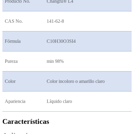
Producto No.
Changfu® L4
CAS No.
141-62-8
Fórmula
C10H30O3SI4
Pureza
min 98%
Color
Color incoloro o amarillo claro
Apariencia
Líquido claro
Características