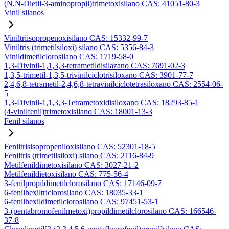
(N,N-Dietil-3-aminopropil)trimetoxisilano CAS: 41051-80-3
Vinil silanos
Viniltriisopropenoxisilano CAS: 15332-99-7
Viniltris (trimetilsiloxi) silano CAS: 5356-84-3
Vinildimetilclorosilano CAS: 1719-58-0
1,3-Divinil-1,1,3,3-tetrametildisilazano CAS: 7691-02-3
1,3,5-trimetil-1,3,5-trivinilciclotrisiloxano CAS: 3901-77-7
2,4,6,8-tetrametil-2,4,6,8-tetravinilciclotetrasiloxano CAS: 2554-06-
5
1,3-Divinil-1,1,3,3-Tetrametoxidisiloxano CAS: 18293-85-1
(4-vinilfenil)trimetoxisilano CAS: 18001-13-3
Fenil silanos
Feniltrisisopropeniloxisilano CAS: 52301-18-5
Feniltris (trimetilsiloxi) silano CAS: 2116-84-9
Metilfenildimetoxisilano CAS: 3027-21-2
Metilfenildietoxisilano CAS: 775-56-4
3-fenilpropildimetilclorosilano CAS: 17146-09-7
6-fenilhexiltriclorosilano CAS: 18035-33-1
6-fenilhexildimetilclorosilano CAS: 97451-53-1
3-(pentabromofenilmetoxi)propildimetilclorosilano CAS: 166546-
37-8