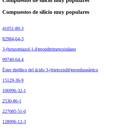
Compuestos de silicio muy populares
Compuestos de silicio muy populares
41051-80-3
82984-64-3
3-(benzotriazol-1-il)propiltrimetoxisilano
99740-64-4
Éster dietílico del ácido 3-(trietoxisilil)propilaspártico
15129-36-9
106996-32-1
2530-86-1
227085-51-0
128996-12-3