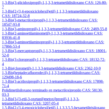
1,3-Bis(3-glicidoxipropil)-1,1,3,3-tetrametildisiloxano CAS: 126-80-
7
1,3-Bis[2-(3,4-epoxiciclohexil)etil]-1,1,3,3-tetrametildisiloxano
CAS: 18724-32-8
1,3-Bis(3-metacriloxipropil)-1,1,3,3-tetrametildisiloxano CAS:
18547-93-8
1,3-Bis(3-aminopropil)-1,1,3,3-tetrametildisiloxano CAS: 2469-55-8
1,3-Bis(2-aminoetilaminometil)-1,1,3,3-tetrametildisiloxano CAS:
83936-41-8
1,3-Bis(3-aminoetilaminopropil)-1,1,3,3-tetrametildisiloxano CAS:
17866-53-4
1,3-Bis(3-mercaptopropil)-1,1,3,3-tetrametildisiloxano CAS: 18001-
52-0
1,3-Bis(3-cloropropil)-1,1,3,3-tetrametildisiloxano CAS: 18132-72-
4
1,3-Bis(clorometil)-1,1,3,3-tetrametildisiloxano CAS: 2362-10-9
1,3-Bis(heptadecafluorodecil)-1,1,3,3-tetrametildisiloxano CAS:
129498-18-6
1,3-Bis(3-acriloxipropil)-1,1,3,3-tetrametildisiloxano CAS: 17898-
71-4
Polidimetilsiloxano terminado en metacriloxipropilo CAS: 58130-
03-3
1,3-Bis[3-[3-etil-3-oxetanil)metoxi]propil]-1,1,3,3-
tetrametildisiloxano CAS: 3207-05-4
1,5-Bis[2-(3,4-epoxiciclohexil)etil]-1,1,3,3,5,5-hexametiltrisiloxano