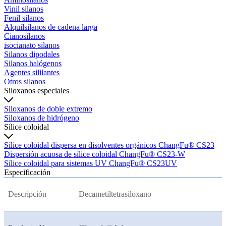
Vinil silanos
Fenil silanos
Alquilsilanos de cadena larga
Cianosilanos
isocianato silanos
Silanos dipodales
Silanos halógenos
Agentes sililantes
Otros silanos
Siloxanos especiales
Siloxanos de doble extremo
Siloxanos de hidrógeno
Sílice coloidal
Sílice coloidal dispersa en disolventes orgánicos ChangFu® CS23
Dispersión acuosa de sílice coloidal ChangFu® CS23-W
Sílice coloidal para sistemas UV ChangFu® CS23UV
Especificación
Descripción
Decametiltetrasiloxano