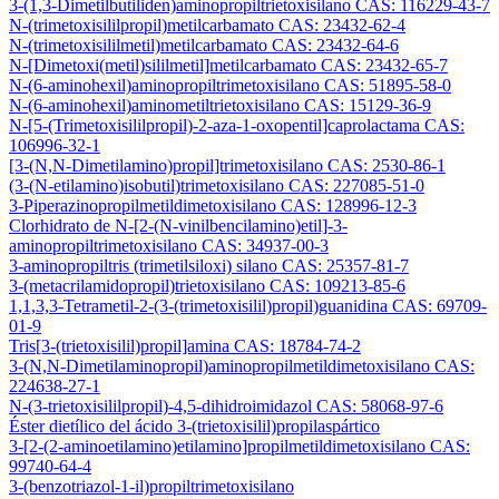
3-(1,3-Dimetilbutiliden)aminopropiltrietoxisilano CAS: 116229-43-7
N-(trimetoxisililpropil)metilcarbamato CAS: 23432-62-4
N-(trimetoxisililmetil)metilcarbamato CAS: 23432-64-6
N-[Dimetoxi(metil)sililmetil]metilcarbamato CAS: 23432-65-7
N-(6-aminohexil)aminopropiltrimetoxisilano CAS: 51895-58-0
N-(6-aminohexil)aminometiltrietoxisilano CAS: 15129-36-9
N-[5-(Trimetoxisililpropil)-2-aza-1-oxopentil]caprolactama CAS:
106996-32-1
[3-(N,N-Dimetilamino)propil]trimetoxisilano CAS: 2530-86-1
(3-(N-etilamino)isobutil)trimetoxisilano CAS: 227085-51-0
3-Piperazinopropilmetildimetoxisilano CAS: 128996-12-3
Clorhidrato de N-[2-(N-vinilbencilamino)etil]-3-
aminopropiltrimetoxisilano CAS: 34937-00-3
3-aminopropiltris (trimetilsiloxi) silano CAS: 25357-81-7
3-(metacrilamidopropil)trietoxisilano CAS: 109213-85-6
1,1,3,3-Tetrametil-2-(3-(trimetoxisilil)propil)guanidina CAS: 69709-
01-9
Tris[3-(trietoxisilil)propil]amina CAS: 18784-74-2
3-(N,N-Dimetilaminopropil)aminopropilmetildimetoxisilano CAS:
224638-27-1
N-(3-trietoxisililpropil)-4,5-dihidroimidazol CAS: 58068-97-6
Éster dietílico del ácido 3-(trietoxisilil)propilaspártico
3-[2-(2-aminoetilamino)etilamino]propilmetildimetoxisilano CAS:
99740-64-4
3-(benzotriazol-1-il)propiltrimetoxisilano