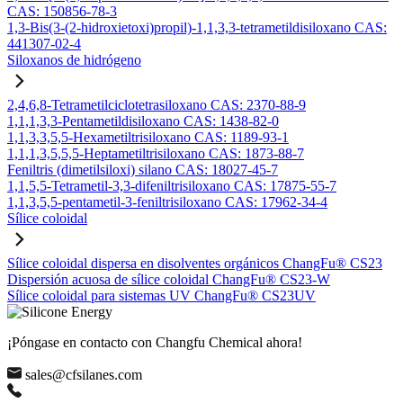
CAS: 150856-78-3
1,3-Bis(3-(2-hidroxietoxi)propil)-1,1,3,3-tetrametildisiloxano CAS:
441307-02-4
Siloxanos de hidrógeno
2,4,6,8-Tetrametilciclotetrasiloxano CAS: 2370-88-9
1,1,1,3,3-Pentametildisiloxano CAS: 1438-82-0
1,1,3,3,5,5-Hexametiltrisiloxano CAS: 1189-93-1
1,1,1,3,5,5,5-Heptametiltrisiloxano CAS: 1873-88-7
Feniltris (dimetilsiloxi) silano CAS: 18027-45-7
1,1,5,5-Tetrametil-3,3-difeniltrisiloxano CAS: 17875-55-7
1,1,3,5,5-pentametil-3-feniltrisiloxano CAS: 17962-34-4
Sílice coloidal
Sílice coloidal dispersa en disolventes orgánicos ChangFu® CS23
Dispersión acuosa de sílice coloidal ChangFu® CS23-W
Sílice coloidal para sistemas UV ChangFu® CS23UV
¡Póngase en contacto con Changfu Chemical ahora!
sales@cfsilanes.com