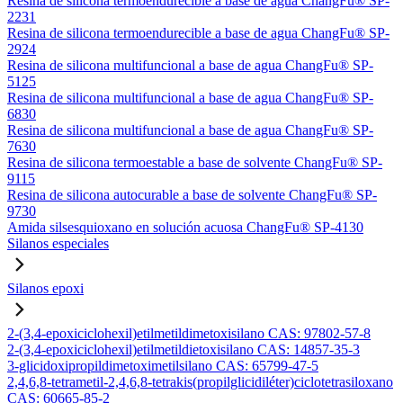
Resina de silicona termoendurecible a base de agua ChangFu® SP-
2231
Resina de silicona termoendurecible a base de agua ChangFu® SP-
2924
Resina de silicona multifuncional a base de agua ChangFu® SP-
5125
Resina de silicona multifuncional a base de agua ChangFu® SP-
6830
Resina de silicona multifuncional a base de agua ChangFu® SP-
7630
Resina de silicona termoestable a base de solvente ChangFu® SP-
9115
Resina de silicona autocurable a base de solvente ChangFu® SP-
9730
Amida silsesquioxano en solución acuosa ChangFu® SP-4130
Silanos especiales
Silanos epoxi
2-(3,4-epoxiciclohexil)etilmetildimetoxisilano CAS: 97802-57-8
2-(3,4-epoxiciclohexil)etilmetildietoxisilano CAS: 14857-35-3
3-glicidoxipropildimetoximetilsilano CAS: 65799-47-5
2,4,6,8-tetrametil-2,4,6,8-tetrakis(propilglicidiléter)ciclotetrasiloxano
CAS: 60665-85-2