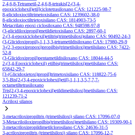
2,4,6,8-Tetrametil-2,4,6,8-tetrakis[2-(3,4-
epoxiciclohexil)etil]ciclotetrasiloxano CAS: 121225-98-7
8-glicidoxioctiltrimetoxisilano CAS: 1239602-38-0
8-glicidoxioctiltrietoxisilano CAS: 1814903-73-5
Metacrilato epoxi ciclosiloxano CAS: 948598-97-8
(3-glicidiloxipropil)metildietoxisilano CAS: 2897-60-1
2-(3,4-epoxiciclohexil)etiltris(trimetilsiloxi)silano CAS: 90492-24-3
(3-Glicidoxipropil)-1,1,3,3-tetrametildisiloxano CAS: 17980-29-9
3-(2,3-epoxipropoxi)propilbis(trimetilsiloxi)metilsilano CAS: 7422-
52-8
(3-Glicidoxipropil)pentametildisiloxano CAS: 18044-44-5
2-(3,4-Epoxiciclohexil) etilbis(trimetilsiloxi)metilsilano CAS:
65842-29-7
[3-(Glicidoxietoxi)propil]trimetoxisilano CAS: 118822-75-6
3,5-Bis[2-(3,4-epoxiciclohexil)etil]-1,1,1,3,5,7,7,7-
octametiltetrasiloxano
Tris[2-(3,4-epoxiciclohexil)etildimetilsiloxi]metilsilano CAS:
121239-71-2
Acriloxi silanos
3-metacriloxipropiltris (trimetilsiloxi) silano CAS: 17096-07-0
3-Metacriloiloxipropilbis(trimetilsiloxi)metilsilano CAS: 19309-90-1
3-metacriloxipropildimetilclorosilano CAS: 24636-31-5
3-acriloxipropiltris (trimetilsiloxi) silano CAS: 17096-12-7