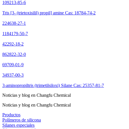
109213-85-6
Tris [3- (trietoxisilil) propil] amine Cas: 18784-74-2
224638-27-1
1184179-50-7
42292-18-2
862822-32-0
69709-01-9
34937-00-3
3-aminopropiltris (trimetilsiloxi) Silane Cas: 25357-81-7
Noticias y blog en Changfu Chemical
Noticias y blog en Changfu Chemical
Productos
Polímeros de silicona
Silanes especiales