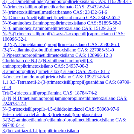
3-(1,3-Dimetilbutiliden)aminopropiltrietoxisilano CAS: 116229-43-7
N-(trimetoxisililpropil)metilcarbamato CAS: 23432-62-4
N-(trimetoxisililmetil)metilcarbamato CAS: 23432-64-6
N-[Dimetoxi(metil)sililmetil]metilcarbamato CAS: 23432-65-7
N-(6-aminohexil)aminopropiltrimetoxisilano CAS: 51895-58-0
N-(6-aminohexil)aminometiltrietoxisilano CAS: 15129-36-9
N-[5-(Trimetoxisililpropil)-2-aza-1-oxopentil]caprolactama CAS:
106996-32-1
[3-(N,N-Dimetilamino)propil]trimetoxisilano CAS: 2530-86-1
(3-(N-etilamino)isobutil)trimetoxisilano CAS: 227085-51-0
3-Piperazinopropilmetildimetoxisilano CAS: 128996-12-3
Clorhidrato de N-[2-(N-vinilbencilamino)etil]-3-
aminopropiltrimetoxisilano CAS: 34937-00-3
3-aminopropiltris (trimetilsiloxi) silano CAS: 25357-81-7
3-(metacrilamidopropil)trietoxisilano CAS: 109213-85-6
1,1,3,3-Tetrametil-2-(3-(trimetoxisilil)propil)guanidina CAS: 69709-
01-9
Tris[3-(trietoxisilil)propil]amina CAS: 18784-74-2
3-(N,N-Dimetilaminopropil)aminopropilmetildimetoxisilano CAS:
224638-27-1
N-(3-trietoxisililpropil)-4,5-dihidroimidazol CAS: 58068-97-6
Éster dietílico del ácido 3-(trietoxisilil)propilaspártico
3-[2-(2-aminoetilamino)etilamino]propilmetildimetoxisilano CAS:
99740-64-4
3-(benzotriazol-1-il)propiltrimetoxisilano