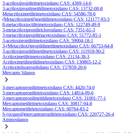
3-acriloxipropiltrimetoxisilano CAS: 4369-14-6
3-acriloxipropilmetildimetoxisilano CAS: 13732-00-8
Metacriloximetiltrimetoxisilano CAS: 54586-78-6
(Metacriloximetil)metildimetoxisilano CAS: 121177-93-3
8-metacriloxioctiltrimetoxisilano CAS: 122749-49-9
3-metacriloxipropiltriclorosilano CAS: 7351-61-3
3-metacriloxipropiltriacetoxisilano CAS: 51772-85-1
3-acetoxipropiltrimetoxisilano CAS: 59004-18-1
3-(Metacriloxi)propildimetilmetoxisilano CAS: 66753-64-8
3-acriloxipropildimetilmetoxisilano CAS: 111918-90-2
Acriloximetiltrimetoxisilano CAS: 21134-38-3
Acriloximetilmetildimetoxisilano CAS: 130865-12-2
Acriloxitriisopropilsilano CAS: 157859-20-6
Mercapto Silanos
3-mercaptopropiltrimetoxisilano CAS: 4420-74-0
3-mercaptopropiltrietoxisilano CAS: 14814-09-6
3-mercaptopropilmetildimetoxisilano CAS: 31001-77-1
Mercaptometiltrimetoxisilano CAS: 30817-94-8
Mercaptometiltrietoxisilano CAS: 60764-83-2
S-(octanoil)mercaptopropiltrietoxisilano CAS: 220727-26-4
Aminosilanos