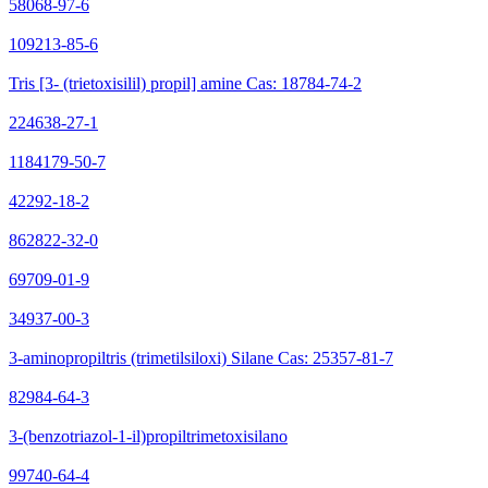
58068-97-6
109213-85-6
Tris [3- (trietoxisilil) propil] amine Cas: 18784-74-2
224638-27-1
1184179-50-7
42292-18-2
862822-32-0
69709-01-9
34937-00-3
3-aminopropiltris (trimetilsiloxi) Silane Cas: 25357-81-7
82984-64-3
3-(benzotriazol-1-il)propiltrimetoxisilano
99740-64-4