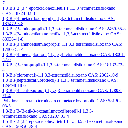
7
1,3-Bis[2-(3,4-epoxiciclohexil)etil]-1,1,3,3-tetrametildisiloxano
CAS: 18724-32-8
1,3-Bis(3-metacriloxipropil)-1,1,3,3-tetrametildisiloxano CAS:
18547-93-8
1,3-Bis(3-aminopropil)-1,1,3,3-tetrametildisiloxano CAS: 2469-55-8
1,3-Bis(2-aminoetilaminometil)-1,1,3,3-tetrametildisiloxano CAS:
83936-41-8
1,3-Bis(3-aminoetilaminopropil)-1,1,3,3-tetrametildisiloxano CAS:
17866-53-4
1,3-Bis(3-mercaptopropil)-1,1,3,3-tetrametildisiloxano CAS: 18001-
52-0
1,3-Bis(3-cloropropil)-1,1,3,3-tetrametildisiloxano CAS: 18132-72-
4
1,3-Bis(clorometil)-1,1,3,3-tetrametildisiloxano CAS: 2362-10-9
1,3-Bis(heptadecafluorodecil)-1,1,3,3-tetrametildisiloxano CAS:
129498-18-6
1,3-Bis(3-acriloxipropil)-1,1,3,3-tetrametildisiloxano CAS: 17898-
71-4
Polidimetilsiloxano terminado en metacriloxipropilo CAS: 58130-
03-3
1,3-Bis[3-[3-etil-3-oxetanil)metoxi]propil]-1,1,3,3-
tetrametildisiloxano CAS: 3207-05-4
1,5-Bis[2-(3,4-epoxiciclohexil)etil]-1,1,3,3,5,5-hexametiltrisiloxano
CAS: 150856-78-3