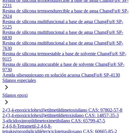
Resina de silicona termoendurecible a base de agua ChangFu® SP-
2231
Resina de silicona termoendurecible a base de agua ChangFu® SP-
2924
Resina de silicona multifuncional a base de agua ChangFu® SP-
5125
Resina de silicona multifuncional a base de agua ChangFu® SP-
6830
Resina de silicona multifuncional a base de agua ChangFu® SP-
7630
Resina de silicona termoestable a base de solvente ChangFu® SP-
9115
Resina de silicona autocurable a base de solvente ChangFu® SP-
9730
Amida silsesquioxano en solución acuosa ChangFu® SP-4130
Silanos especiales
Silanos epoxi
2-(3,4-epoxiciclohexil)etilmetildimetoxisilano CAS: 97802-57-8
2-(3,4-epoxiciclohexil)etilmetildietoxisilano CAS: 14857-35-3
3-glicidoxipropildimetoximetilsilano CAS: 65799-47-5
2,4,6,8-Tetrametil-2,4,6,8-
tetrakis(propilglicidiléter)ciclotetrasiloxano CAS: 60665-85-2