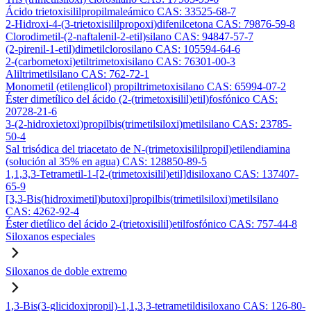
Ácido trietoxisililpropilmaleámico CAS: 33525-68-7
2-Hidroxi-4-(3-trietoxisililpropoxi)difenilcetona CAS: 79876-59-8
Clorodimetil-(2-naftalenil-2-etil)silano CAS: 94847-57-7
(2-pirenil-1-etil)dimetilclorosilano CAS: 105594-64-6
2-(carbometoxi)etiltrimetoxisilano CAS: 76301-00-3
Aliltrimetilsilano CAS: 762-72-1
Monometil (etilenglicol) propiltrimetoxisilano CAS: 65994-07-2
Éster dimetílico del ácido (2-(trimetoxisilil)etil)fosfónico CAS:
20728-21-6
3-(2-hidroxietoxi)propilbis(trimetilsiloxi)metilsilano CAS: 23785-
50-4
Sal trisódica del triacetato de N-(trimetoxisililpropil)etilendiamina
(solución al 35% en agua) CAS: 128850-89-5
1,1,3,3-Tetrametil-1-[2-(trimetoxisilil)etil]disiloxano CAS: 137407-
65-9
[3,3-Bis(hidroximetil)butoxi]propilbis(trimetilsiloxi)metilsilano
CAS: 4262-92-4
Éster dietílico del ácido 2-(trietoxisilil)etilfosfónico CAS: 757-44-8
Siloxanos especiales
Siloxanos de doble extremo
1,3-Bis(3-glicidoxipropil)-1,1,3,3-tetrametildisiloxano CAS: 126-80-