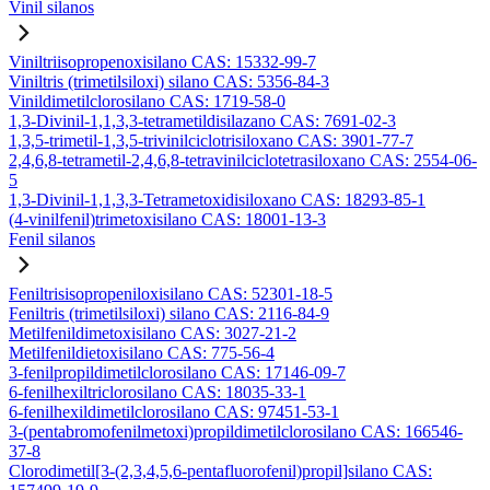
Vinil silanos
Viniltriisopropenoxisilano CAS: 15332-99-7
Viniltris (trimetilsiloxi) silano CAS: 5356-84-3
Vinildimetilclorosilano CAS: 1719-58-0
1,3-Divinil-1,1,3,3-tetrametildisilazano CAS: 7691-02-3
1,3,5-trimetil-1,3,5-trivinilciclotrisiloxano CAS: 3901-77-7
2,4,6,8-tetrametil-2,4,6,8-tetravinilciclotetrasiloxano CAS: 2554-06-
5
1,3-Divinil-1,1,3,3-Tetrametoxidisiloxano CAS: 18293-85-1
(4-vinilfenil)trimetoxisilano CAS: 18001-13-3
Fenil silanos
Feniltrisisopropeniloxisilano CAS: 52301-18-5
Feniltris (trimetilsiloxi) silano CAS: 2116-84-9
Metilfenildimetoxisilano CAS: 3027-21-2
Metilfenildietoxisilano CAS: 775-56-4
3-fenilpropildimetilclorosilano CAS: 17146-09-7
6-fenilhexiltriclorosilano CAS: 18035-33-1
6-fenilhexildimetilclorosilano CAS: 97451-53-1
3-(pentabromofenilmetoxi)propildimetilclorosilano CAS: 166546-
37-8
Clorodimetil[3-(2,3,4,5,6-pentafluorofenil)propil]silano CAS: