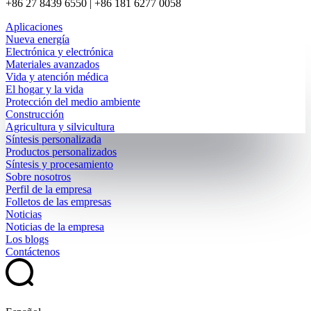
+86 27 8439 6550 | +86 181 6277 0058
Aplicaciones
Nueva energía
Electrónica y electrónica
Materiales avanzados
Vida y atención médica
El hogar y la vida
Protección del medio ambiente
Construcción
Agricultura y silvicultura
Síntesis personalizada
Productos personalizados
Síntesis y procesamiento
Sobre nosotros
Perfil de la empresa
Folletos de las empresas
Noticias
Noticias de la empresa
Los blogs
Contáctenos