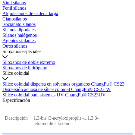
Vinil silanos
Fenil silanos
Alquilsilanos de cadena larga
Cianosilanos
isocianato silanos
Silanos dipodales
Silanos halógenos
Agentes sililantes
Otros silanos
Siloxanos especiales
Siloxanos de doble extremo
Siloxanos de hidrógeno
Sílice coloidal
Sílice coloidal dispersa en solventes orgánicos ChangFu® CS23
Dispersión acuosa de sílice coloidal ChangFu® CS23-W
Sílice coloidal para sistemas UV ChangFu® CS23UV
Especificación
Descripción
1,3-bis (3-acryloxipropil) -1,1,3,3-
tetrametildisiloxano