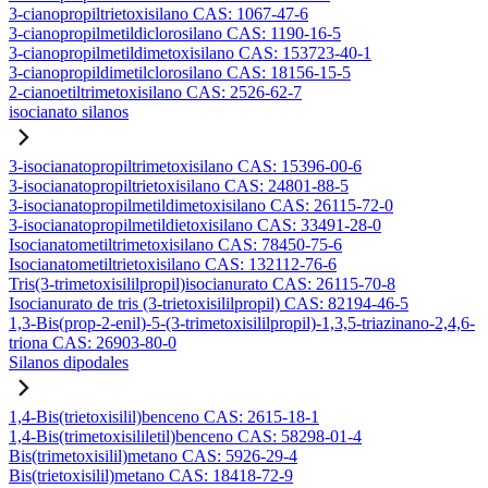
3-cianopropiltrietoxisilano CAS: 1067-47-6
3-cianopropilmetildiclorosilano CAS: 1190-16-5
3-cianopropilmetildimetoxisilano CAS: 153723-40-1
3-cianopropildimetilclorosilano CAS: 18156-15-5
2-cianoetiltrimetoxisilano CAS: 2526-62-7
isocianato silanos
3-isocianatopropiltrimetoxisilano CAS: 15396-00-6
3-isocianatopropiltrietoxisilano CAS: 24801-88-5
3-isocianatopropilmetildimetoxisilano CAS: 26115-72-0
3-isocianatopropilmetildietoxisilano CAS: 33491-28-0
Isocianatometiltrimetoxisilano CAS: 78450-75-6
Isocianatometiltrietoxisilano CAS: 132112-76-6
Tris(3-trimetoxisililpropil)isocianurato CAS: 26115-70-8
Isocianurato de tris (3-trietoxisililpropil) CAS: 82194-46-5
1,3-Bis(prop-2-enil)-5-(3-trimetoxisililpropil)-1,3,5-triazinano-2,4,6-
triona CAS: 26903-80-0
Silanos dipodales
1,4-Bis(trietoxisilil)benceno CAS: 2615-18-1
1,4-Bis(trimetoxisililetil)benceno CAS: 58298-01-4
Bis(trimetoxisilil)metano CAS: 5926-29-4
Bis(trietoxisilil)metano CAS: 18418-72-9