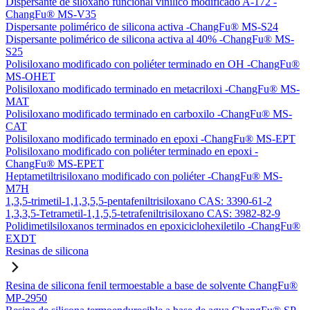
Dispersante de siloxano funcional vinílico modificado A-172 -
ChangFu® MS-V35
Dispersante polimérico de silicona activa -ChangFu® MS-S24
Dispersante polimérico de silicona activa al 40% -ChangFu® MS-
S25
Polisiloxano modificado con poliéter terminado en OH -ChangFu®
MS-OHET
Polisiloxano modificado terminado en metacriloxi -ChangFu® MS-
MAT
Polisiloxano modificado terminado en carboxilo -ChangFu® MS-
CAT
Polisiloxano modificado terminado en epoxi -ChangFu® MS-EPT
Polisiloxano modificado con poliéter terminado en epoxi -
ChangFu® MS-EPET
Heptametiltrisiloxano modificado con poliéter -ChangFu® MS-
M7H
1,3,5-trimetil-1,1,3,5,5-pentafeniltrisiloxano CAS: 3390-61-2
1,3,3,5-Tetrametil-1,1,5,5-tetrafeniltrisiloxano CAS: 3982-82-9
Polidimetilsiloxanos terminados en epoxiciclohexiletilo -ChangFu®
EXDT
Resinas de silicona
Resina de silicona fenil termoestable a base de solvente ChangFu®
MP-2950