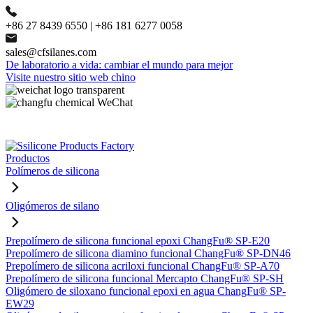
+86 27 8439 6550 | +86 181 6277 0058
sales@cfsilanes.com
De laboratorio a vida: cambiar el mundo para mejor
Visite nuestro sitio web chino
Productos
Polímeros de silicona
Oligómeros de silano
Prepolímero de silicona funcional epoxi ChangFu® SP-E20
Prepolímero de silicona diamino funcional ChangFu® SP-DN46
Prepolímero de silicona acriloxi funcional ChangFu® SP-A70
Prepolímero de silicona funcional Mercapto ChangFu® SP-SH
Oligómero de siloxano funcional epoxi en agua ChangFu® SP-
EW29