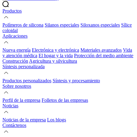
Productos
Polímeros de silicona
Silanos especiales
Siloxanos especiales
Sílice
coloidal
Aplicaciones
Nueva energía
Electrónica y electrónica
Materiales avanzados
Vida
y atención médica
El hogar y la vida
Protección del medio ambiente
Construcción
Agricultura y silvicultura
Síntesis personalizada
Productos personalizados
Síntesis y procesamiento
Sobre nosotros
Perfil de la empresa
Folletos de las empresas
Noticias
Noticias de la empresa
Los blogs
Contáctenos