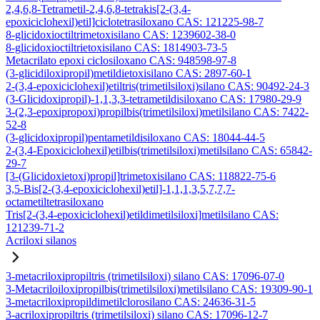
2,4,6,8-Tetrametil-2,4,6,8-tetrakis[2-(3,4-
epoxiciclohexil)etil]ciclotetrasiloxano CAS: 121225-98-7
8-glicidoxioctiltrimetoxisilano CAS: 1239602-38-0
8-glicidoxioctiltrietoxisilano CAS: 1814903-73-5
Metacrilato epoxi ciclosiloxano CAS: 948598-97-8
(3-glicidiloxipropil)metildietoxisilano CAS: 2897-60-1
2-(3,4-epoxiciclohexil)etiltris(trimetilsiloxi)silano CAS: 90492-24-3
(3-Glicidoxipropil)-1,1,3,3-tetrametildisiloxano CAS: 17980-29-9
3-(2,3-epoxipropoxi)propilbis(trimetilsiloxi)metilsilano CAS: 7422-
52-8
(3-glicidoxipropil)pentametildisiloxano CAS: 18044-44-5
2-(3,4-Epoxiciclohexil)etilbis(trimetilsiloxi)metilsilano CAS: 65842-
29-7
[3-(Glicidoxietoxi)propil]trimetoxisilano CAS: 118822-75-6
3,5-Bis[2-(3,4-epoxiciclohexil)etil]-1,1,1,3,5,7,7,7-
octametiltetrasiloxano
Tris[2-(3,4-epoxiciclohexil)etildimetilsiloxi]metilsilano CAS:
121239-71-2
Acriloxi silanos
3-metacriloxipropiltris (trimetilsiloxi) silano CAS: 17096-07-0
3-Metacriloiloxipropilbis(trimetilsiloxi)metilsilano CAS: 19309-90-1
3-metacriloxipropildimetilclorosilano CAS: 24636-31-5
3-acriloxipropiltris (trimetilsiloxi) silano CAS: 17096-12-7