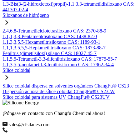
1,3-Bis(3-(2-hidroxietoxi)propil)-1,1,3,3-tetrametildisiloxano CAS:
441307-02-4
Siloxanos de hidrógeno
2,4,6,8-Tetrametilciclotetrasiloxano CAS: 2370-88-9
1,1,1,3,3-Pentametildisiloxano CAS: 1438-82-0
1,1,3,3,5,5-Hexametiltrisiloxano CAS: 1189-93-1
1,1,1,3,5,5,5-Heptametiltrisiloxano CAS: 1873-88-7
Feniltris (dimetilsiloxi) silano CAS: 18027-45-7
1,1,5,5-Tetrametil-3,3-difeniltrisiloxano CAS: 17875-55-7
1,1,3,5,5-pentametil-3-feniltrisiloxano CAS: 17962-34-4
Sílice coloidal
Sílice coloidal dispersa en solventes orgánicos ChangFu® CS23
Dispersión acuosa de sílice coloidal ChangFu® CS23-W
Sílice coloidal para sistemas UV ChangFu® CS23UV
¡Póngase en contacto con Changfu Chemical ahora!
sales@cfsilanes.com