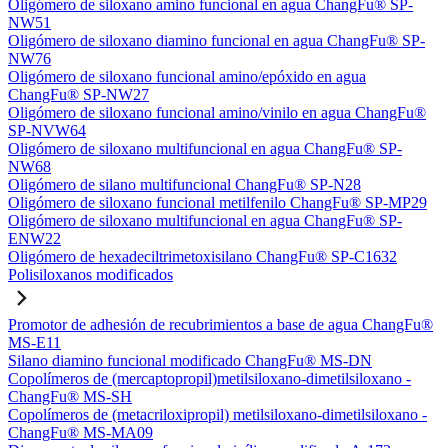
Oligómero de siloxano amino funcional en agua ChangFu® SP-
NW51
Oligómero de siloxano diamino funcional en agua ChangFu® SP-
NW76
Oligómero de siloxano funcional amino/epóxido en agua
ChangFu® SP-NW27
Oligómero de siloxano funcional amino/vinilo en agua ChangFu®
SP-NVW64
Oligómero de siloxano multifuncional en agua ChangFu® SP-
NW68
Oligómero de silano multifuncional ChangFu® SP-N28
Oligómero de siloxano funcional metilfenilo ChangFu® SP-MP29
Oligómero de siloxano multifuncional en agua ChangFu® SP-
ENW22
Oligómero de hexadeciltrimetoxisilano ChangFu® SP-C1632
Polisiloxanos modificados
Promotor de adhesión de recubrimientos a base de agua ChangFu®
MS-E11
Silano diamino funcional modificado ChangFu® MS-DN
Copolímeros de (mercaptopropil)metilsiloxano-dimetilsiloxano -
ChangFu® MS-SH
Copolímeros de (metacriloxipropil) metilsiloxano-dimetilsiloxano -
ChangFu® MS-MA09