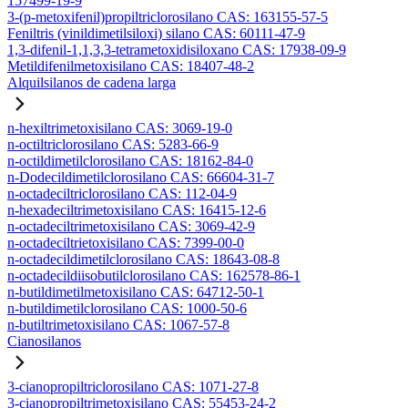
157499-19-9
3-(p-metoxifenil)propiltriclorosilano CAS: 163155-57-5
Feniltris (vinildimetilsiloxi) silano CAS: 60111-47-9
1,3-difenil-1,1,3,3-tetrametoxidisiloxano CAS: 17938-09-9
Metildifenilmetoxisilano CAS: 18407-48-2
Alquilsilanos de cadena larga
n-hexiltrimetoxisilano CAS: 3069-19-0
n-octiltriclorosilano CAS: 5283-66-9
n-octildimetilclorosilano CAS: 18162-84-0
n-Dodecildimetilclorosilano CAS: 66604-31-7
n-octadeciltriclorosilano CAS: 112-04-9
n-hexadeciltrimetoxisilano CAS: 16415-12-6
n-octadeciltrimetoxisilano CAS: 3069-42-9
n-octadeciltrietoxisilano CAS: 7399-00-0
n-octadecildimetilclorosilano CAS: 18643-08-8
n-octadecildiisobutilclorosilano CAS: 162578-86-1
n-butildimetilmetoxisilano CAS: 64712-50-1
n-butildimetilclorosilano CAS: 1000-50-6
n-butiltrimetoxisilano CAS: 1067-57-8
Cianosilanos
3-cianopropiltriclorosilano CAS: 1071-27-8
3-cianopropiltrimetoxisilano CAS: 55453-24-2