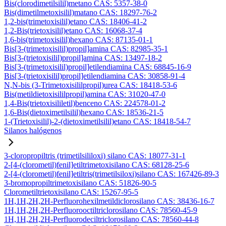
Bis(clorodimetilsilil)metano CAS: 5357-38-0
Bis(dimetilmetoxisilil)matano CAS: 18297-76-2
1,2-bis(trimetoxisilil)etano CAS: 18406-41-2
1,2-Bis(trietoxisilil)etano CAS: 16068-37-4
1,6-bis(trimetoxisilil)hexano CAS: 87135-01-1
Bis[3-(trimetoxisilil)propil]amina CAS: 82985-35-1
Bis[3-(trietoxisilil)propil]amina CAS: 13497-18-2
Bis[3-(trimetoxisilil)propil]etilendiamina CAS: 68845-16-9
Bis[3-(trietoxisilil)propil]etilendiamina CAS: 30858-91-4
N,N-bis (3-Trimetoxisililpropil)urea CAS: 18418-53-6
Bis(metildietoxisililpropil)amina CAS: 31020-47-0
1,4-Bis(trietoxisililetil)benceno CAS: 224578-01-2
1,6-Bis(dietoximetilsilil)hexano CAS: 18536-21-5
1-(Trietoxisilil)-2-(dietoximetilsilil)etano CAS: 18418-54-7
Silanos halógenos
3-cloropropiltris (trimetilsililoxi) silano CAS: 18077-31-1
2-[4-(clorometil)fenil]etiltrimetoxisilano CAS: 68128-25-6
2-[4-(clorometil)fenil]etiltris(trimetilsiloxi)silano CAS: 167426-89-3
3-bromopropiltrimetoxisilano CAS: 51826-90-5
Clorometiltrietoxisilano CAS: 15267-95-5
1H,1H,2H,2H-Perfluorohexilmetildiclorosilano CAS: 38436-16-7
1H,1H,2H,2H-Perfluorooctiltriclorosilano CAS: 78560-45-9
1H,1H,2H,2H-Perfluorodeciltriclorosilano CAS: 78560-44-8