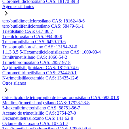
Clorometildiclorosilano CAS: 18170-89-3
Agentes sililantes
terc-butildimetilclorosilano CAS: 18162-48-6
terc-butildifenilclorosilano CAS: 58479-61-1
Trietilsilano CAS: 617-86-7
Trietilclorosilano CAS: 994-30-9
Triisopropilsilano CAS: 6459-79-6
Triisopropilclorosilano CAS: 13154-24-0
1,1,3,3,5,5-Hexametilciclotrisilazano CAS: 1009-93-4
Etiniltrimetilsilano CAS: 1066-54-2
Trimetilbromosilano CAS: 2857-97-8
N-(trimetilsilil)imidazol CAS: 18156-74-6
Clorometiltrimetilsilano CAS: 2344-80-1
N-trimetilsililacetamida CAS: 13435-12-6
Otros silanos
Ortosilicato de tetrapropilo de tetrapropoxisilano CAS: 682-01-9
Metiltris (trimetilsiloxi) silano CAS: 17928-28-8
5-hexeniltrimetoxisilano CAS: 58751-56-7
Acetato de trimetilsililo CAS: 2754-27-0
Decametiltetrasiloxano CAS: 141-62-8
Octametiltrisiloxano CAS: 107-51-7
Tris (trimetilsiloxi) clorosilano CAS: 17905-99-6