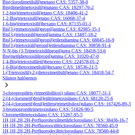
Bis(clorodimetilsilil)metano CAS: 5357-38-0
Bis(dimetilmetoxisilil)matano CAS: 18297-76-2
1,2-bis(trimetoxisilil)etano CAS: 18406-41-2
1,2-Bis(trietoxisilil)etano CAS: 16068-37-4
1,6-bis(trimetoxisilil)hexano CAS: 87135-01-1
Bis[3-(trimetoxisilil)propil]amina CAS: 82985-35-1
Bis[3-(trietoxisilil)propil]amina CAS: 13497-18-2
Bis[3-(trimetoxisilil)propil]etilendiamina CAS: 68845-16-9
Bis[3-(trietoxisilil)propil]etilendiamina CAS: 30858-91-4
N,N-bis (3-Trimetoxisililpropil)urea CAS: 18418-53-6
Bis(metildietoxisililpropil)amina CAS: 31020-47-0
1,4-Bis(trietoxisililetil)benceno CAS: 224578-01-2
1,6-Bis(dietoximetilsilil)hexano CAS: 18536-21-5
1-(Trietoxisilil)-2-(dietoximetilsilil)etano CAS: 18418-54-7
Silanos halógenos
3-cloropropiltris (trimetilsililoxi) silano CAS: 18077-31-1
2-[4-(clorometil)fenil]etiltrimetoxisilano CAS: 68128-25-6
2-[4-(clorometil)fenil]etiltris(trimetilsiloxi)silano CAS: 167426-89-3
3-bromopropiltrimetoxisilano CAS: 51826-90-5
Clorometiltrietoxisilano CAS: 15267-95-5
1H,1H,2H,2H-Perfluorohexilmetildiclorosilano CAS: 38436-16-7
1H,1H,2H,2H-Perfluorooctiltriclorosilano CAS: 78560-45-9
1H,1H,2H,2H-Perfluorodeciltriclorosilano CAS: 78560-44-8