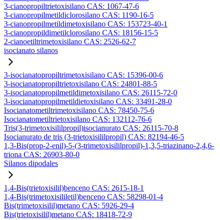
3-cianopropiltrietoxisilano CAS: 1067-47-6
3-cianopropilmetildiclorosilano CAS: 1190-16-5
3-cianopropilmetildimetoxisilano CAS: 153723-40-1
3-cianopropildimetilclorosilano CAS: 18156-15-5
2-cianoetiltrimetoxisilano CAS: 2526-62-7
isocianato silanos
3-isocianatopropiltrimetoxisilano CAS: 15396-00-6
3-isocianatopropiltrietoxisilano CAS: 24801-88-5
3-isocianatopropilmetildimetoxisilano CAS: 26115-72-0
3-isocianatopropilmetildietoxisilano CAS: 33491-28-0
Isocianatometiltrimetoxisilano CAS: 78450-75-6
Isocianatometiltrietoxisilano CAS: 132112-76-6
Tris(3-trimetoxisililpropil)isocianurato CAS: 26115-70-8
Isocianurato de tris (3-trietoxisililpropil) CAS: 82194-46-5
1,3-Bis(prop-2-enil)-5-(3-trimetoxisililpropil)-1,3,5-triazinano-2,4,6-
triona CAS: 26903-80-0
Silanos dipodales
1,4-Bis(trietoxisilil)benceno CAS: 2615-18-1
1,4-Bis(trimetoxisililetil)benceno CAS: 58298-01-4
Bis(trimetoxisilil)metano CAS: 5926-29-4
Bis(trietoxisilil)metano CAS: 18418-72-9