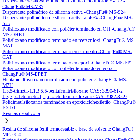
Dispersante de siloxano funcional vinílico modificado A-172 -
ChangFu® MS-V35
Dispersante polimérico de silicona activa -ChangFu® MS-S24
Dispersante polimérico de silicona activa al 40% -ChangFu® MS-
S25
Polisiloxano modificado con poliéter terminado en OH -ChangFu®
MS-OHET
Polisiloxano modificado terminado en metacriloxi -ChangFu® MS-
MAT
Polisiloxano modificado terminado en carboxilo -ChangFu® MS-
CAT
Polisiloxano modificado terminado en epoxi -ChangFu® MS-EPT
Polisiloxano modificado con poliéter terminado en epoxi -
ChangFu® MS-EPET
Heptametiltrisiloxano modificado con poliéter -ChangFu® MS-
M7H
1,3,5-trimetil-1,1,3,5,5-pentafeniltrisiloxano CAS: 3390-61-2
1,3,3,5-Tetrametil-1,1,5,5-tetrafeniltrisiloxano CAS: 3982-82-9
Polidimetilsiloxanos terminados en epoxiciclohexiletilo -ChangFu®
EXDT
Resinas de silicona
Resina de silicona fenil termoestable a base de solvente ChangFu®
MP-2950