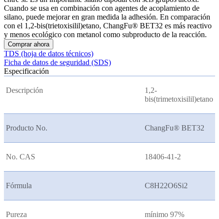
Cuando se usa en combinación con agentes de acoplamiento de
silano, puede mejorar en gran medida la adhesión. En comparación
con el 1,2-bis(trietoxisilil)etano, ChangFu® BET32 es más reactivo
y menos ecológico con metanol como subproducto de la reacción.
Comprar ahora
TDS (hoja de datos técnicos)
Ficha de datos de seguridad (SDS)
Especificación
Descripción
1,2-
bis(trimetoxisilil)etano
Producto No.
ChangFu® BET32
No. CAS
18406-41-2
Fórmula
C8H22O6Si2
Pureza
mínimo 97%