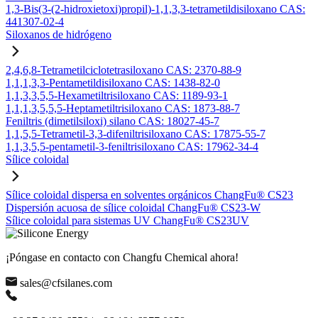
1,3-Bis(3-(2-hidroxietoxi)propil)-1,1,3,3-tetrametildisiloxano CAS:
441307-02-4
Siloxanos de hidrógeno
2,4,6,8-Tetrametilciclotetrasiloxano CAS: 2370-88-9
1,1,1,3,3-Pentametildisiloxano CAS: 1438-82-0
1,1,3,3,5,5-Hexametiltrisiloxano CAS: 1189-93-1
1,1,1,3,5,5,5-Heptametiltrisiloxano CAS: 1873-88-7
Feniltris (dimetilsiloxi) silano CAS: 18027-45-7
1,1,5,5-Tetrametil-3,3-difeniltrisiloxano CAS: 17875-55-7
1,1,3,5,5-pentametil-3-feniltrisiloxano CAS: 17962-34-4
Sílice coloidal
Sílice coloidal dispersa en solventes orgánicos ChangFu® CS23
Dispersión acuosa de sílice coloidal ChangFu® CS23-W
Sílice coloidal para sistemas UV ChangFu® CS23UV
¡Póngase en contacto con Changfu Chemical ahora!
sales@cfsilanes.com