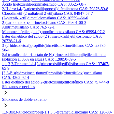
Ácido trietoxisililpropilmaleámico CAS: 33525-68-7
2-Hidroxi-4-(3-trietoxisililpropoxi)difenilcetona CAS: 79876-59-8
Clorodimetil-(2-naftalenil-2-etil)silano CAS: 94847-57-7
(2-pirenil-1-etil)dimetilclorosilano CAS: 105594-64-6
2-(carbometoxi)etiltrimetoxisilano CAS: 76301-00-3
Aliltrimetilsilano CAS: 762-72-1
Monometil (etilenglicol) propiltrimetoxisilano CAS: 65994-07-2
Éster dimetílico del ácido (2-(trimetoxisilil)etil)fosfónico CAS:
20728-21-6
3-(2-hidroxietoxi)propilbis(trimetilsiloxi)metilsilano CAS: 23785-
50-4
Sal trisódica del triacetato de N-(trimetoxisililpropil)etilendiamina
(solución al 35% en agua) CAS: 128850-89-5
1,1,3,3-Tetrametil-1-[2-(trimetoxisilil)etil]disiloxano CAS: 137407-
65-9
[3,3-Bis(hidroximetil)butoxi]propilbis(trimetilsiloxi)metilsilano
CAS: 4262-92-4
Éster dietílico del ácido 2-(trietoxisilil)etilfosfónico CAS: 757-44-8
Siloxanos especiales
Siloxanos de doble extremo
1,3-Bis(3-glicidoxipropil)-1,1,3,3-tetrametildisiloxano CAS: 126-80-