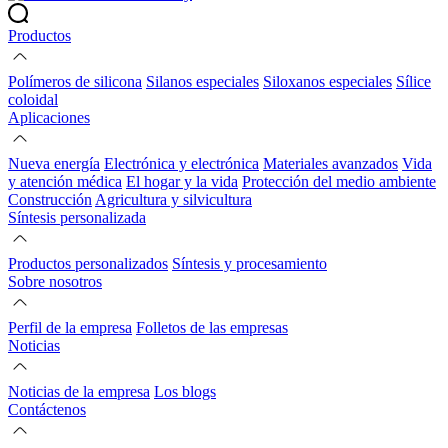
Productos
Polímeros de silicona
Silanos especiales
Siloxanos especiales
Sílice
coloidal
Aplicaciones
Nueva energía
Electrónica y electrónica
Materiales avanzados
Vida
y atención médica
El hogar y la vida
Protección del medio ambiente
Construcción
Agricultura y silvicultura
Síntesis personalizada
Productos personalizados
Síntesis y procesamiento
Sobre nosotros
Perfil de la empresa
Folletos de las empresas
Noticias
Noticias de la empresa
Los blogs
Contáctenos