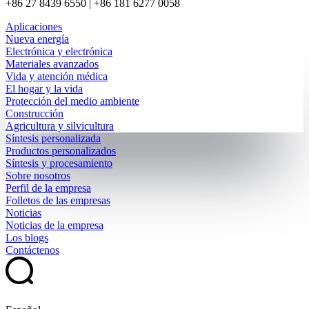
+86 27 8439 6550 | +86 181 6277 0058
Aplicaciones
Nueva energía
Electrónica y electrónica
Materiales avanzados
Vida y atención médica
El hogar y la vida
Protección del medio ambiente
Construcción
Agricultura y silvicultura
Síntesis personalizada
Productos personalizados
Síntesis y procesamiento
Sobre nosotros
Perfil de la empresa
Folletos de las empresas
Noticias
Noticias de la empresa
Los blogs
Contáctenos