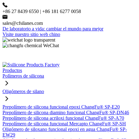
+86 27 8439 6550 | +86 181 6277 0058
sales@cfsilanes.com
De laboratorio a vida: cambiar el mundo para mejor
Visite nuestro sitio web chino
Productos
Polímeros de silicona
Oligómeros de silano
Prepolímero de silicona funcional epoxi ChangFu® SP-E20
Prepolímero de silicona diamino funcional ChangFu® SP-DN46
Prepolímero de silicona acriloxi funcional ChangFu® SP-A70
Prepolímero de silicona funcional Mercapto ChangFu® SP-SH
Oligómero de siloxano funcional epoxi en agua ChangFu® SP-
EW29