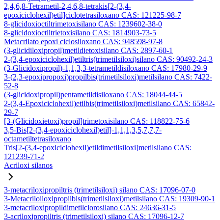
2,4,6,8-Tetrametil-2,4,6,8-tetrakis[2-(3,4-
epoxiciclohexil)etil]ciclotetrasiloxano CAS: 121225-98-7
8-glicidoxioctiltrimetoxisilano CAS: 1239602-38-0
8-glicidoxioctiltrietoxisilano CAS: 1814903-73-5
Metacrilato epoxi ciclosiloxano CAS: 948598-97-8
(3-glicidiloxipropil)metildietoxisilano CAS: 2897-60-1
2-(3,4-epoxiciclohexil)etiltris(trimetilsiloxi)silano CAS: 90492-24-3
(3-Glicidoxipropil)-1,1,3,3-tetrametildisiloxano CAS: 17980-29-9
3-(2,3-epoxipropoxi)propilbis(trimetilsiloxi)metilsilano CAS: 7422-
52-8
(3-glicidoxipropil)pentametildisiloxano CAS: 18044-44-5
2-(3,4-Epoxiciclohexil)etilbis(trimetilsiloxi)metilsilano CAS: 65842-
29-7
[3-(Glicidoxietoxi)propil]trimetoxisilano CAS: 118822-75-6
3,5-Bis[2-(3,4-epoxiciclohexil)etil]-1,1,1,3,5,7,7,7-
octametiltetrasiloxano
Tris[2-(3,4-epoxiciclohexil)etildimetilsiloxi]metilsilano CAS:
121239-71-2
Acriloxi silanos
3-metacriloxipropiltris (trimetilsiloxi) silano CAS: 17096-07-0
3-Metacriloiloxipropilbis(trimetilsiloxi)metilsilano CAS: 19309-90-1
3-metacriloxipropildimetilclorosilano CAS: 24636-31-5
3-acriloxipropiltris (trimetilsiloxi) silano CAS: 17096-12-7