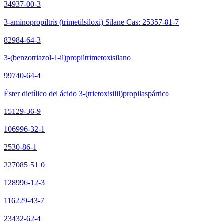
34937-00-3
3-aminopropiltris (trimetilsiloxi) Silane Cas: 25357-81-7
82984-64-3
3-(benzotriazol-1-il)propiltrimetoxisilano
99740-64-4
Éster dietílico del ácido 3-(trietoxisilil)propilaspártico
15129-36-9
106996-32-1
2530-86-1
227085-51-0
128996-12-3
116229-43-7
23432-62-4