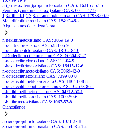
157499-19-9
3-(p-metoxifenil)propiltriclorosilano CAS: 163155-57-5
Feniltris (vinildimetilsiloxi) silano CAS: 60111-47-9
1,3-difenil-1,1,3,3-tetrametoxidisiloxano CAS: 17938-09-9
Metildifenilmetoxisilano CAS: 18407-48-2
Alquilsilanos de cadena larga
n-hexiltrimetoxisilano CAS: 3069-19-0
n-octiltriclorosilano CAS: 5283-66-9
n-octildimetilclorosilano CAS: 18162-84-0
n-Dodecildimetilclorosilano CAS: 66604-31-7
n-octadeciltriclorosilano CAS: 112-04-9
n-hexadeciltrimetoxisilano CAS: 16415-12-6
n-octadeciltrimetoxisilano CAS: 3069-42-9
n-octadeciltrietoxisilano CAS: 7399-00-0
n-octadecildimetilclorosilano CAS: 18643-08-8
n-octadecildiisobutilclorosilano CAS: 162578-86-1
n-butildimetilmetoxisilano CAS: 64712-50-1
n-butildimetilclorosilano CAS: 1000-50-6
n-butiltrimetoxisilano CAS: 1067-57-8
Cianosilanos
3-cianopropiltriclorosilano CAS: 1071-27-8
3-cianopropiltrimetoxisilano CAS: 55453-24-2