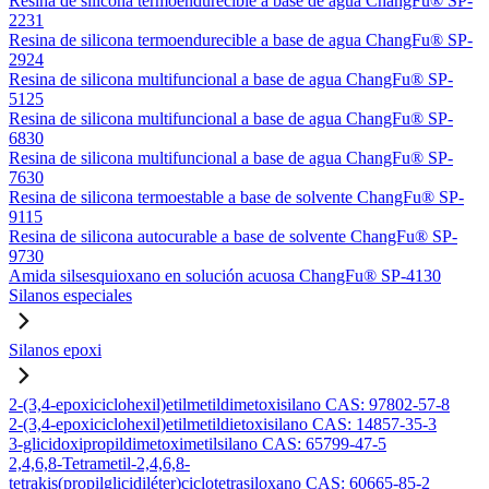
Resina de silicona termoendurecible a base de agua ChangFu® SP-
2231
Resina de silicona termoendurecible a base de agua ChangFu® SP-
2924
Resina de silicona multifuncional a base de agua ChangFu® SP-
5125
Resina de silicona multifuncional a base de agua ChangFu® SP-
6830
Resina de silicona multifuncional a base de agua ChangFu® SP-
7630
Resina de silicona termoestable a base de solvente ChangFu® SP-
9115
Resina de silicona autocurable a base de solvente ChangFu® SP-
9730
Amida silsesquioxano en solución acuosa ChangFu® SP-4130
Silanos especiales
Silanos epoxi
2-(3,4-epoxiciclohexil)etilmetildimetoxisilano CAS: 97802-57-8
2-(3,4-epoxiciclohexil)etilmetildietoxisilano CAS: 14857-35-3
3-glicidoxipropildimetoximetilsilano CAS: 65799-47-5
2,4,6,8-Tetrametil-2,4,6,8-
tetrakis(propilglicidiléter)ciclotetrasiloxano CAS: 60665-85-2