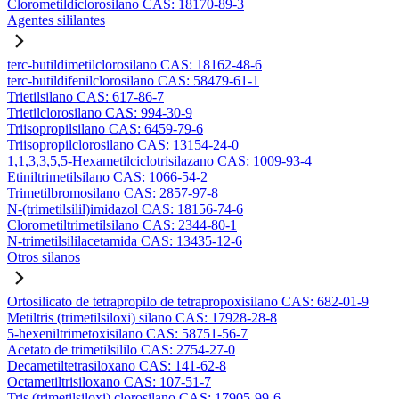
Clorometildiclorosilano CAS: 18170-89-3
Agentes sililantes
terc-butildimetilclorosilano CAS: 18162-48-6
terc-butildifenilclorosilano CAS: 58479-61-1
Trietilsilano CAS: 617-86-7
Trietilclorosilano CAS: 994-30-9
Triisopropilsilano CAS: 6459-79-6
Triisopropilclorosilano CAS: 13154-24-0
1,1,3,3,5,5-Hexametilciclotrisilazano CAS: 1009-93-4
Etiniltrimetilsilano CAS: 1066-54-2
Trimetilbromosilano CAS: 2857-97-8
N-(trimetilsilil)imidazol CAS: 18156-74-6
Clorometiltrimetilsilano CAS: 2344-80-1
N-trimetilsililacetamida CAS: 13435-12-6
Otros silanos
Ortosilicato de tetrapropilo de tetrapropoxisilano CAS: 682-01-9
Metiltris (trimetilsiloxi) silano CAS: 17928-28-8
5-hexeniltrimetoxisilano CAS: 58751-56-7
Acetato de trimetilsililo CAS: 2754-27-0
Decametiltetrasiloxano CAS: 141-62-8
Octametiltrisiloxano CAS: 107-51-7
Tris (trimetilsiloxi) clorosilano CAS: 17905-99-6