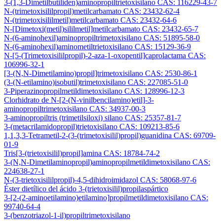
3-(1,3-Dimetilbutiliden)aminopropiltrietoxisilano CAS: 116229-43-7
N-(trimetoxisililpropil)metilcarbamato CAS: 23432-62-4
N-(trimetoxisililmetil)metilcarbamato CAS: 23432-64-6
N-[Dimetoxi(metil)sililmetil]metilcarbamato CAS: 23432-65-7
N-(6-aminohexil)aminopropiltrimetoxisilano CAS: 51895-58-0
N-(6-aminohexil)aminometiltrietoxisilano CAS: 15129-36-9
N-[5-(Trimetoxisililpropil)-2-aza-1-oxopentil]caprolactama CAS:
106996-32-1
[3-(N,N-Dimetilamino)propil]trimetoxisilano CAS: 2530-86-1
(3-(N-etilamino)isobutil)trimetoxisilano CAS: 227085-51-0
3-Piperazinopropilmetildimetoxisilano CAS: 128996-12-3
Clorhidrato de N-[2-(N-vinilbencilamino)etil]-3-
aminopropiltrimetoxisilano CAS: 34937-00-3
3-aminopropiltris (trimetilsiloxi) silano CAS: 25357-81-7
3-(metacrilamidopropil)trietoxisilano CAS: 109213-85-6
1,1,3,3-Tetrametil-2-(3-(trimetoxisilil)propil)guanidina CAS: 69709-
01-9
Tris[3-(trietoxisilil)propil]amina CAS: 18784-74-2
3-(N,N-Dimetilaminopropil)aminopropilmetildimetoxisilano CAS:
224638-27-1
N-(3-trietoxisililpropil)-4,5-dihidroimidazol CAS: 58068-97-6
Éster dietílico del ácido 3-(trietoxisilil)propilaspártico
3-[2-(2-aminoetilamino)etilamino]propilmetildimetoxisilano CAS:
99740-64-4
3-(benzotriazol-1-il)propiltrimetoxisilano