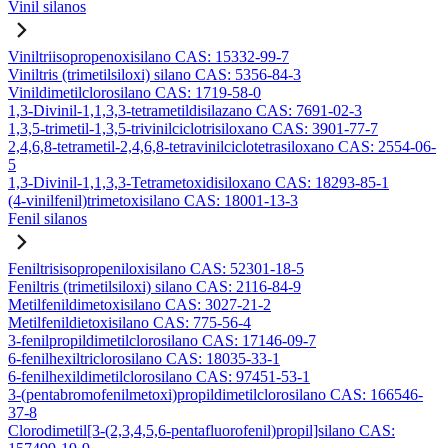
Vinil silanos
Viniltriisopropenoxisilano CAS: 15332-99-7
Viniltris (trimetilsiloxi) silano CAS: 5356-84-3
Vinildimetilclorosilano CAS: 1719-58-0
1,3-Divinil-1,1,3,3-tetrametildisilazano CAS: 7691-02-3
1,3,5-trimetil-1,3,5-trivinilciclotrisiloxano CAS: 3901-77-7
2,4,6,8-tetrametil-2,4,6,8-tetravinilciclotetrasiloxano CAS: 2554-06-
5
1,3-Divinil-1,1,3,3-Tetrametoxidisiloxano CAS: 18293-85-1
(4-vinilfenil)trimetoxisilano CAS: 18001-13-3
Fenil silanos
Feniltrisisopropeniloxisilano CAS: 52301-18-5
Feniltris (trimetilsiloxi) silano CAS: 2116-84-9
Metilfenildimetoxisilano CAS: 3027-21-2
Metilfenildietoxisilano CAS: 775-56-4
3-fenilpropildimetilclorosilano CAS: 17146-09-7
6-fenilhexiltriclorosilano CAS: 18035-33-1
6-fenilhexildimetilclorosilano CAS: 97451-53-1
3-(pentabromofenilmetoxi)propildimetilclorosilano CAS: 166546-
37-8
Clorodimetil[3-(2,3,4,5,6-pentafluorofenil)propil]silano CAS: