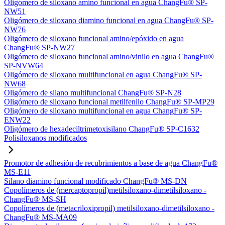
Oligómero de siloxano amino funcional en agua ChangFu® SP-
NW51
Oligómero de siloxano diamino funcional en agua ChangFu® SP-
NW76
Oligómero de siloxano funcional amino/epóxido en agua
ChangFu® SP-NW27
Oligómero de siloxano funcional amino/vinilo en agua ChangFu®
SP-NVW64
Oligómero de siloxano multifuncional en agua ChangFu® SP-
NW68
Oligómero de silano multifuncional ChangFu® SP-N28
Oligómero de siloxano funcional metilfenilo ChangFu® SP-MP29
Oligómero de siloxano multifuncional en agua ChangFu® SP-
ENW22
Oligómero de hexadeciltrimetoxisilano ChangFu® SP-C1632
Polisiloxanos modificados
Promotor de adhesión de recubrimientos a base de agua ChangFu®
MS-E11
Silano diamino funcional modificado ChangFu® MS-DN
Copolímeros de (mercaptopropil)metilsiloxano-dimetilsiloxano -
ChangFu® MS-SH
Copolímeros de (metacriloxipropil) metilsiloxano-dimetilsiloxano -
ChangFu® MS-MA09