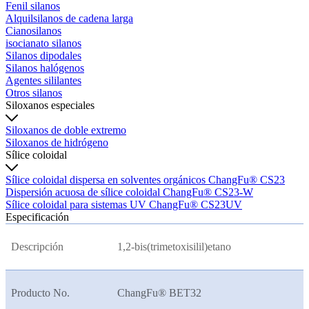
Fenil silanos
Alquilsilanos de cadena larga
Cianosilanos
isocianato silanos
Silanos dipodales
Silanos halógenos
Agentes sililantes
Otros silanos
Siloxanos especiales
Siloxanos de doble extremo
Siloxanos de hidrógeno
Sílice coloidal
Sílice coloidal dispersa en solventes orgánicos ChangFu® CS23
Dispersión acuosa de sílice coloidal ChangFu® CS23-W
Sílice coloidal para sistemas UV ChangFu® CS23UV
Especificación
Descripción
1,2-bis(trimetoxisilil)etano
Producto No.
ChangFu® BET32