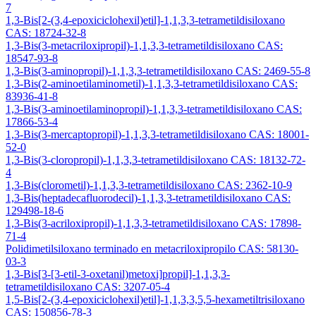
7
1,3-Bis[2-(3,4-epoxiciclohexil)etil]-1,1,3,3-tetrametildisiloxano
CAS: 18724-32-8
1,3-Bis(3-metacriloxipropil)-1,1,3,3-tetrametildisiloxano CAS:
18547-93-8
1,3-Bis(3-aminopropil)-1,1,3,3-tetrametildisiloxano CAS: 2469-55-8
1,3-Bis(2-aminoetilaminometil)-1,1,3,3-tetrametildisiloxano CAS:
83936-41-8
1,3-Bis(3-aminoetilaminopropil)-1,1,3,3-tetrametildisiloxano CAS:
17866-53-4
1,3-Bis(3-mercaptopropil)-1,1,3,3-tetrametildisiloxano CAS: 18001-
52-0
1,3-Bis(3-cloropropil)-1,1,3,3-tetrametildisiloxano CAS: 18132-72-
4
1,3-Bis(clorometil)-1,1,3,3-tetrametildisiloxano CAS: 2362-10-9
1,3-Bis(heptadecafluorodecil)-1,1,3,3-tetrametildisiloxano CAS:
129498-18-6
1,3-Bis(3-acriloxipropil)-1,1,3,3-tetrametildisiloxano CAS: 17898-
71-4
Polidimetilsiloxano terminado en metacriloxipropilo CAS: 58130-
03-3
1,3-Bis[3-[3-etil-3-oxetanil)metoxi]propil]-1,1,3,3-
tetrametildisiloxano CAS: 3207-05-4
1,5-Bis[2-(3,4-epoxiciclohexil)etil]-1,1,3,3,5,5-hexametiltrisiloxano
CAS: 150856-78-3