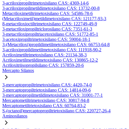
3-acriloxipropiltrimetoxisilano CAS: 4369-14-6
3-acriloxipropilmetildimetoxisilano CAS: 13732-00-8
Metacriloximetiltrimetoxisilano CAS: 54586-78-6
(Metacriloximetil)metildimetoxisilano CAS: 121177-93-3
8-metacriloxioctiltrimetoxisilano CAS: 122749-49-9
3-metacriloxipropiltriclorosilano CAS: 7351-61-3
3-metacriloxipropiltriacetoxisilano CAS: 51772-85-1
3-acetoxipropiltrimetoxisilano CAS: 59004-18-1
3-(Metacriloxi)propildimetilmetoxisilano CAS: 66753-64-8
3-acriloxipropildimetilmetoxisilano CAS: 111918-90-2
Acriloximetiltrimetoxisilano CAS: 21134-38-3
Acriloximetilmetildimetoxisilano CAS: 130865-12-2
Acriloxitriisopropilsilano CAS: 157859-20-6
Mercapto Silanos
3-mercaptopropiltrimetoxisilano CAS: 4420-74-0
3-mercaptopropiltrietoxisilano CAS: 14814-09-6
3-mercaptopropilmetildimetoxisilano CAS: 31001-77-1
Mercaptometiltrimetoxisilano CAS: 30817-94-8
Mercaptometiltrietoxisilano CAS: 60764-83-2
S-(octanoil)mercaptopropiltrietoxisilano CAS: 220727-26-4
Aminosilanos