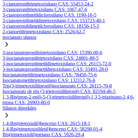
3-cianopropiltrimetoxisilano CAS: 55453-24-2
3-cianopropiltrietoxisilano CAS: 1067-47-6
3-cianopropilmetildiclorosilano CAS: 1190-16-5
3-cianopropilmetildimetoxisilano CAS: 153723-40-1
3-cianopropildimetilclorosilano CAS: 18156-15-5
2-cianoetiltrimetoxisilano CAS: 2526-62-7
isocianato silanos
3-isocianatopropiltrimetoxisilano CAS: 15396-00-6
3-isocianatopropiltrietoxisilano CAS: 24801-88-5
3-isocianatopropilmetildimetoxisilano CAS: 26115-72-0
3-isocianatopropilmetildietoxisilano CAS: 33491-28-0
Isocianatometiltrimetoxisilano CAS: 78450-75-6
Isocianatometiltrietoxisilano CAS: 132112-76-6
Tris(3-trimetoxisililpropil)isocianurato CAS: 26115-70-8
Isocianurato de tris (3-trietoxisililpropil) CAS: 82194-46-5
1,3-Bis(prop-2-enil)-5-(3-trimetoxisililpropil)-1,3,5-triazinano-2,4,6-
triona CAS: 26903-80-0
Silanos dipodales
1,4-Bis(trietoxisilil)benceno CAS: 2615-18-1
1,4-Bis(trimetoxisililetil)benceno CAS: 58298-01-4
Bis(trimetoxisilil)metano CAS: 5926-29-4