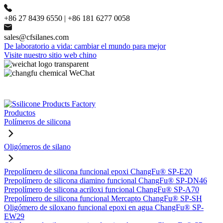
+86 27 8439 6550 | +86 181 6277 0058
sales@cfsilanes.com
De laboratorio a vida: cambiar el mundo para mejor
Visite nuestro sitio web chino
Productos
Polímeros de silicona
Oligómeros de silano
Prepolímero de silicona funcional epoxi ChangFu® SP-E20
Prepolímero de silicona diamino funcional ChangFu® SP-DN46
Prepolímero de silicona acriloxi funcional ChangFu® SP-A70
Prepolímero de silicona funcional Mercapto ChangFu® SP-SH
Oligómero de siloxano funcional epoxi en agua ChangFu® SP-
EW29