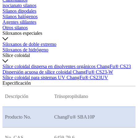
isocianato silanos
Silanos dipodales
Silanos halógenos
Agentes sililantes
Otros silanos
Siloxanos especiales
Siloxanos de doble extremo
Siloxanos de hidrógeno
Sílice coloidal
Sílice coloidal dispersa en disolventes orgánicos ChangFu® CS23
Dispersión acuosa de sílice coloidal ChangFu® CS23-W
Sílice coloidal para sistemas UV ChangFu® CS23UV
Especificación
Descripción
Triisopropilsilano
Producto No.
ChangFu® SBA10P
No. CAS
6459-79-6