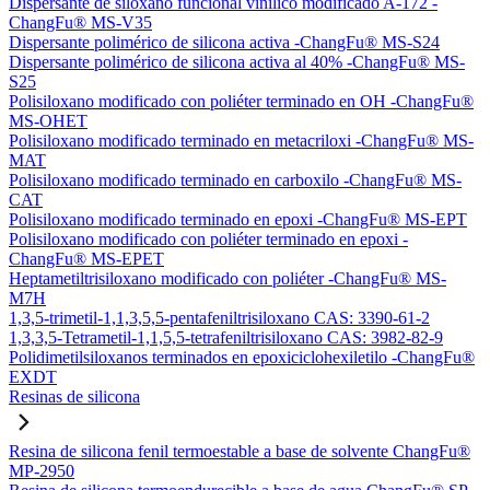
Dispersante de siloxano funcional vinílico modificado A-172 -
ChangFu® MS-V35
Dispersante polimérico de silicona activa -ChangFu® MS-S24
Dispersante polimérico de silicona activa al 40% -ChangFu® MS-
S25
Polisiloxano modificado con poliéter terminado en OH -ChangFu®
MS-OHET
Polisiloxano modificado terminado en metacriloxi -ChangFu® MS-
MAT
Polisiloxano modificado terminado en carboxilo -ChangFu® MS-
CAT
Polisiloxano modificado terminado en epoxi -ChangFu® MS-EPT
Polisiloxano modificado con poliéter terminado en epoxi -
ChangFu® MS-EPET
Heptametiltrisiloxano modificado con poliéter -ChangFu® MS-
M7H
1,3,5-trimetil-1,1,3,5,5-pentafeniltrisiloxano CAS: 3390-61-2
1,3,3,5-Tetrametil-1,1,5,5-tetrafeniltrisiloxano CAS: 3982-82-9
Polidimetilsiloxanos terminados en epoxiciclohexiletilo -ChangFu®
EXDT
Resinas de silicona
Resina de silicona fenil termoestable a base de solvente ChangFu®
MP-2950