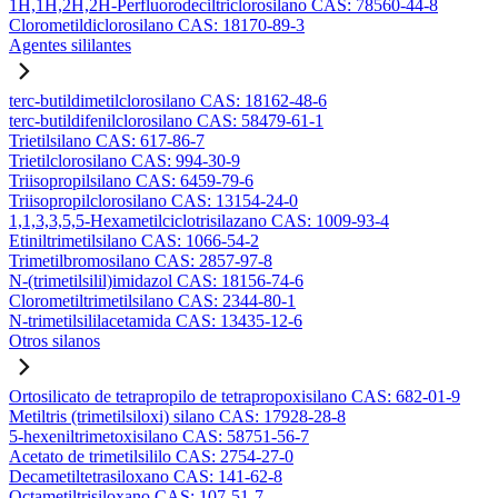
1H,1H,2H,2H-Perfluorodeciltriclorosilano CAS: 78560-44-8
Clorometildiclorosilano CAS: 18170-89-3
Agentes sililantes
terc-butildimetilclorosilano CAS: 18162-48-6
terc-butildifenilclorosilano CAS: 58479-61-1
Trietilsilano CAS: 617-86-7
Trietilclorosilano CAS: 994-30-9
Triisopropilsilano CAS: 6459-79-6
Triisopropilclorosilano CAS: 13154-24-0
1,1,3,3,5,5-Hexametilciclotrisilazano CAS: 1009-93-4
Etiniltrimetilsilano CAS: 1066-54-2
Trimetilbromosilano CAS: 2857-97-8
N-(trimetilsilil)imidazol CAS: 18156-74-6
Clorometiltrimetilsilano CAS: 2344-80-1
N-trimetilsililacetamida CAS: 13435-12-6
Otros silanos
Ortosilicato de tetrapropilo de tetrapropoxisilano CAS: 682-01-9
Metiltris (trimetilsiloxi) silano CAS: 17928-28-8
5-hexeniltrimetoxisilano CAS: 58751-56-7
Acetato de trimetilsililo CAS: 2754-27-0
Decametiltetrasiloxano CAS: 141-62-8
Octametiltrisiloxano CAS: 107-51-7