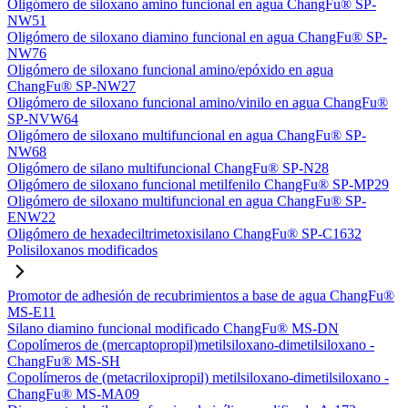
Oligómero de siloxano amino funcional en agua ChangFu® SP-
NW51
Oligómero de siloxano diamino funcional en agua ChangFu® SP-
NW76
Oligómero de siloxano funcional amino/epóxido en agua
ChangFu® SP-NW27
Oligómero de siloxano funcional amino/vinilo en agua ChangFu®
SP-NVW64
Oligómero de siloxano multifuncional en agua ChangFu® SP-
NW68
Oligómero de silano multifuncional ChangFu® SP-N28
Oligómero de siloxano funcional metilfenilo ChangFu® SP-MP29
Oligómero de siloxano multifuncional en agua ChangFu® SP-
ENW22
Oligómero de hexadeciltrimetoxisilano ChangFu® SP-C1632
Polisiloxanos modificados
Promotor de adhesión de recubrimientos a base de agua ChangFu®
MS-E11
Silano diamino funcional modificado ChangFu® MS-DN
Copolímeros de (mercaptopropil)metilsiloxano-dimetilsiloxano -
ChangFu® MS-SH
Copolímeros de (metacriloxipropil) metilsiloxano-dimetilsiloxano -
ChangFu® MS-MA09