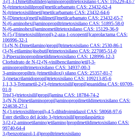
3-(1,3-Dimetilbutiliden)aminopropiltrietoxisilano CAS: 116229-43-7
N-(trimetoxisililpropil)metilcarbamato CAS: 23432-62-4
N-(trimetoxisililmetil)metilcarbamato CAS: 23432-64-6
N-[Dimetoxi(metil)sililmetil]metilcarbamato CAS: 23432-65-7
N-(6-aminohexil)aminopropiltrimetoxisilano CAS: 51895-58-0
N-(6-aminohexil)aminometiltrietoxisilano CAS: 15129-36-9
N-[5-(Trimetoxisililpropil)-2-aza-1-oxopentil]caprolactama CAS:
106996-32-1
[3-(N,N-Dimetilamino)propil]trimetoxisilano CAS: 2530-86-1
(3-(N-etilamino)isobutil)trimetoxisilano CAS: 227085-51-0
3-Piperazinopropilmetildimetoxisilano CAS: 128996-12-3
Clorhidrato de N-[2-(N-vinilbencilamino)etil]-3-
aminopropiltrimetoxisilano CAS: 34937-00-3
3-aminopropiltris (trimetilsiloxi) silano CAS: 25357-81-7
3-(metacrilamidopropil)trietoxisilano CAS: 109213-85-6
1,1,3,3-Tetrametil-2-(3-(trimetoxisilil)propil)guanidina CAS: 69709-
01-9
Tris[3-(trietoxisilil)propil]amina CAS: 18784-74-2
3-(N,N-Dimetilaminopropil)aminopropilmetildimetoxisilano CAS:
224638-27-1
N-(3-trietoxisililpropil)-4,5-dihidroimidazol CAS: 58068-97-6
Éster dietílico del ácido 3-(trietoxisilil)propilaspártico
3-[2-(2-aminoetilamino)etilamino]propilmetildimetoxisilano CAS:
99740-64-4
3-(benzotriazol-1-il)propiltrimetoxisilano