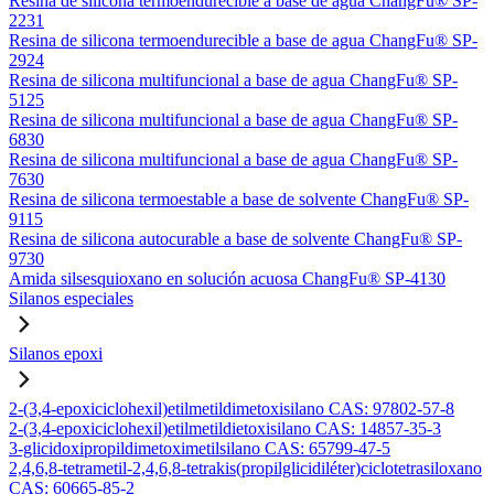
Resina de silicona termoendurecible a base de agua ChangFu® SP-
2231
Resina de silicona termoendurecible a base de agua ChangFu® SP-
2924
Resina de silicona multifuncional a base de agua ChangFu® SP-
5125
Resina de silicona multifuncional a base de agua ChangFu® SP-
6830
Resina de silicona multifuncional a base de agua ChangFu® SP-
7630
Resina de silicona termoestable a base de solvente ChangFu® SP-
9115
Resina de silicona autocurable a base de solvente ChangFu® SP-
9730
Amida silsesquioxano en solución acuosa ChangFu® SP-4130
Silanos especiales
Silanos epoxi
2-(3,4-epoxiciclohexil)etilmetildimetoxisilano CAS: 97802-57-8
2-(3,4-epoxiciclohexil)etilmetildietoxisilano CAS: 14857-35-3
3-glicidoxipropildimetoximetilsilano CAS: 65799-47-5
2,4,6,8-tetrametil-2,4,6,8-tetrakis(propilglicidiléter)ciclotetrasiloxano
CAS: 60665-85-2