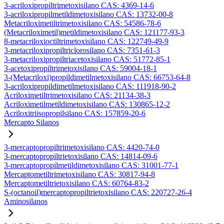
3-acriloxipropiltrimetoxisilano CAS: 4369-14-6
3-acriloxipropilmetildimetoxisilano CAS: 13732-00-8
Metacriloximetiltrimetoxisilano CAS: 54586-78-6
(Metacriloximetil)metildimetoxisilano CAS: 121177-93-3
8-metacriloxioctiltrimetoxisilano CAS: 122749-49-9
3-metacriloxipropiltriclorosilano CAS: 7351-61-3
3-metacriloxipropiltriacetoxisilano CAS: 51772-85-1
3-acetoxipropiltrimetoxisilano CAS: 59004-18-1
3-(Metacriloxi)propildimetilmetoxisilano CAS: 66753-64-8
3-acriloxipropildimetilmetoxisilano CAS: 111918-90-2
Acriloximetiltrimetoxisilano CAS: 21134-38-3
Acriloximetilmetildimetoxisilano CAS: 130865-12-2
Acriloxitriisopropilsilano CAS: 157859-20-6
Mercapto Silanos
3-mercaptopropiltrimetoxisilano CAS: 4420-74-0
3-mercaptopropiltrietoxisilano CAS: 14814-09-6
3-mercaptopropilmetildimetoxisilano CAS: 31001-77-1
Mercaptometiltrimetoxisilano CAS: 30817-94-8
Mercaptometiltrietoxisilano CAS: 60764-83-2
S-(octanoil)mercaptopropiltrietoxisilano CAS: 220727-26-4
Aminosilanos