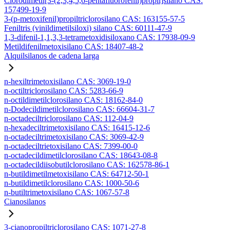
Clorodimetil[3-(2,3,4,5,6-pentafluorofenil)propil]silano CAS:
157499-19-9
3-(p-metoxifenil)propiltriclorosilano CAS: 163155-57-5
Feniltris (vinildimetilsiloxi) silano CAS: 60111-47-9
1,3-difenil-1,1,3,3-tetrametoxidisiloxano CAS: 17938-09-9
Metildifenilmetoxisilano CAS: 18407-48-2
Alquilsilanos de cadena larga
n-hexiltrimetoxisilano CAS: 3069-19-0
n-octiltriclorosilano CAS: 5283-66-9
n-octildimetilclorosilano CAS: 18162-84-0
n-Dodecildimetilclorosilano CAS: 66604-31-7
n-octadeciltriclorosilano CAS: 112-04-9
n-hexadeciltrimetoxisilano CAS: 16415-12-6
n-octadeciltrimetoxisilano CAS: 3069-42-9
n-octadeciltrietoxisilano CAS: 7399-00-0
n-octadecildimetilclorosilano CAS: 18643-08-8
n-octadecildiisobutilclorosilano CAS: 162578-86-1
n-butildimetilmetoxisilano CAS: 64712-50-1
n-butildimetilclorosilano CAS: 1000-50-6
n-butiltrimetoxisilano CAS: 1067-57-8
Cianosilanos
3-cianopropiltriclorosilano CAS: 1071-27-8