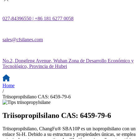
027-84396550 | +86 181 6277 0058
sales@cfsilanes.com
No.2, Dongfeng Avenue, Wuhan Zona de Desarrollo Económico y
Tecnológico, Provincia de Hubei
Home
/
Triisopropilsilano CAS: 6459-79-6
Triisopropilsilano CAS: 6459-79-6
Triisopropilsilano, ChangFu® SBA10P es un isopropilsilano con un
enlace Si-H. Debido a su estructura y propiedades únicas, se emplea