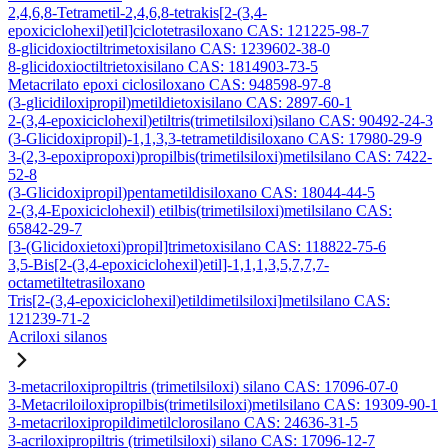
2,4,6,8-Tetrametil-2,4,6,8-tetrakis[2-(3,4-
epoxiciclohexil)etil]ciclotetrasiloxano CAS: 121225-98-7
8-glicidoxioctiltrimetoxisilano CAS: 1239602-38-0
8-glicidoxioctiltrietoxisilano CAS: 1814903-73-5
Metacrilato epoxi ciclosiloxano CAS: 948598-97-8
(3-glicidiloxipropil)metildietoxisilano CAS: 2897-60-1
2-(3,4-epoxiciclohexil)etiltris(trimetilsiloxi)silano CAS: 90492-24-3
(3-Glicidoxipropil)-1,1,3,3-tetrametildisiloxano CAS: 17980-29-9
3-(2,3-epoxipropoxi)propilbis(trimetilsiloxi)metilsilano CAS: 7422-
52-8
(3-Glicidoxipropil)pentametildisiloxano CAS: 18044-44-5
2-(3,4-Epoxiciclohexil) etilbis(trimetilsiloxi)metilsilano CAS:
65842-29-7
[3-(Glicidoxietoxi)propil]trimetoxisilano CAS: 118822-75-6
3,5-Bis[2-(3,4-epoxiciclohexil)etil]-1,1,1,3,5,7,7,7-
octametiltetrasiloxano
Tris[2-(3,4-epoxiciclohexil)etildimetilsiloxi]metilsilano CAS:
121239-71-2
Acriloxi silanos
3-metacriloxipropiltris (trimetilsiloxi) silano CAS: 17096-07-0
3-Metacriloiloxipropilbis(trimetilsiloxi)metilsilano CAS: 19309-90-1
3-metacriloxipropildimetilclorosilano CAS: 24636-31-5
3-acriloxipropiltris (trimetilsiloxi) silano CAS: 17096-12-7