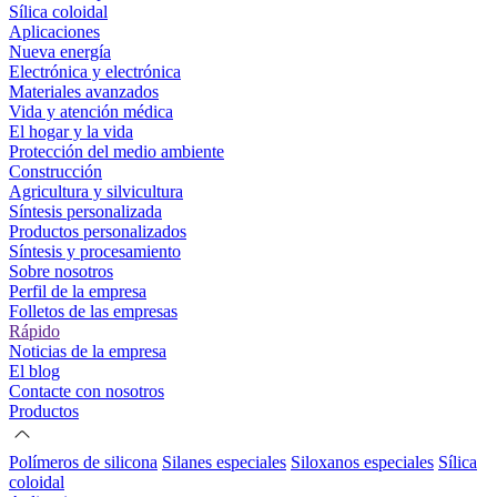
Sílica coloidal
Aplicaciones
Nueva energía
Electrónica y electrónica
Materiales avanzados
Vida y atención médica
El hogar y la vida
Protección del medio ambiente
Construcción
Agricultura y silvicultura
Síntesis personalizada
Productos personalizados
Síntesis y procesamiento
Sobre nosotros
Perfil de la empresa
Folletos de las empresas
Rápido
Noticias de la empresa
El blog
Contacte con nosotros
Productos
Polímeros de silicona
Silanes especiales
Siloxanos especiales
Sílica
coloidal