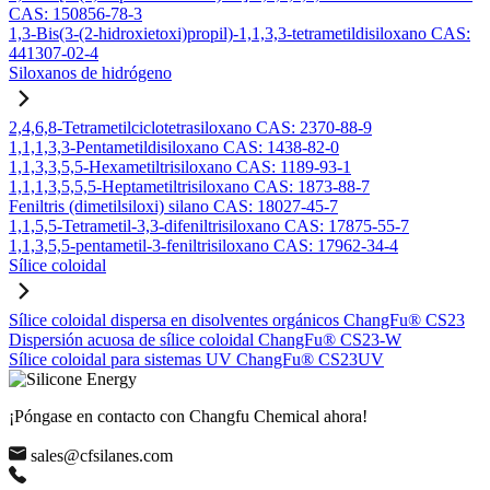
CAS: 150856-78-3
1,3-Bis(3-(2-hidroxietoxi)propil)-1,1,3,3-tetrametildisiloxano CAS:
441307-02-4
Siloxanos de hidrógeno
2,4,6,8-Tetrametilciclotetrasiloxano CAS: 2370-88-9
1,1,1,3,3-Pentametildisiloxano CAS: 1438-82-0
1,1,3,3,5,5-Hexametiltrisiloxano CAS: 1189-93-1
1,1,1,3,5,5,5-Heptametiltrisiloxano CAS: 1873-88-7
Feniltris (dimetilsiloxi) silano CAS: 18027-45-7
1,1,5,5-Tetrametil-3,3-difeniltrisiloxano CAS: 17875-55-7
1,1,3,5,5-pentametil-3-feniltrisiloxano CAS: 17962-34-4
Sílice coloidal
Sílice coloidal dispersa en disolventes orgánicos ChangFu® CS23
Dispersión acuosa de sílice coloidal ChangFu® CS23-W
Sílice coloidal para sistemas UV ChangFu® CS23UV
¡Póngase en contacto con Changfu Chemical ahora!
sales@cfsilanes.com