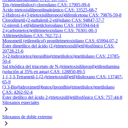
Tris (trimetilsiloxi) clorosilano CAS: 17905-99-6
Ácido trietoxisililpropilmaleámico CAS: 33525-68-7
2-Hidroxi-4-(3-trietoxisililpropoxi)difenilcetona CAS: 79876-59-8
Clorodimetil-(2-naftalenil-2-etil)silano CAS: 94847-57-7
(2-pirenil-1-etil)dimetilclorosilano CAS: 105594-64-6
2-(carbometoxi)etiltrimetoxisilano CAS: 76301-00-3
Aliltrimetilsilano CAS: 762-72-1
Monometil (etilenglicol) propiltrimetoxisilano CAS: 65994-07-2
Éster dimetílico del ácido (2-(trimetoxisilil)etil)fosfónico CAS:
20728-21-6
3-(2-hidroxietoxi)propilbis(trimetilsiloxi)metilsilano CAS: 23785-
50-4
Sal trisódica del triacetato de N-(trimetoxisililpropil)etilendiamina
(solución al 35% en agua) CAS: 128850-89-5
1,1,3,3-Tetrametil-1-[2-(trimetoxisilil)etil]disiloxano CAS: 137407-
65-9
[3,3-Bis(hidroximetil)butoxi]propilbis(trimetilsiloxi)metilsilano
CAS: 4262-92-4
Éster dietílico del ácido 2-(trietoxisilil)etilfosfónico CAS: 757-44-8
Siloxanos especiales
Siloxanos de doble extremo