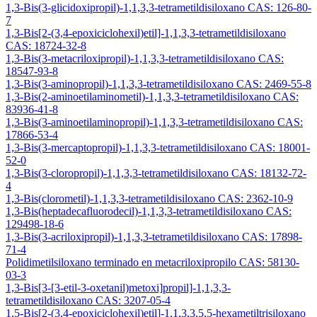
1,3-Bis(3-glicidoxipropil)-1,1,3,3-tetrametildisiloxano CAS: 126-80-
7
1,3-Bis[2-(3,4-epoxiciclohexil)etil]-1,1,3,3-tetrametildisiloxano
CAS: 18724-32-8
1,3-Bis(3-metacriloxipropil)-1,1,3,3-tetrametildisiloxano CAS:
18547-93-8
1,3-Bis(3-aminopropil)-1,1,3,3-tetrametildisiloxano CAS: 2469-55-8
1,3-Bis(2-aminoetilaminometil)-1,1,3,3-tetrametildisiloxano CAS:
83936-41-8
1,3-Bis(3-aminoetilaminopropil)-1,1,3,3-tetrametildisiloxano CAS:
17866-53-4
1,3-Bis(3-mercaptopropil)-1,1,3,3-tetrametildisiloxano CAS: 18001-
52-0
1,3-Bis(3-cloropropil)-1,1,3,3-tetrametildisiloxano CAS: 18132-72-
4
1,3-Bis(clorometil)-1,1,3,3-tetrametildisiloxano CAS: 2362-10-9
1,3-Bis(heptadecafluorodecil)-1,1,3,3-tetrametildisiloxano CAS:
129498-18-6
1,3-Bis(3-acriloxipropil)-1,1,3,3-tetrametildisiloxano CAS: 17898-
71-4
Polidimetilsiloxano terminado en metacriloxipropilo CAS: 58130-
03-3
1,3-Bis[3-[3-etil-3-oxetanil)metoxi]propil]-1,1,3,3-
tetrametildisiloxano CAS: 3207-05-4
1,5-Bis[2-(3,4-epoxiciclohexil)etil]-1,1,3,3,5,5-hexametiltrisiloxano