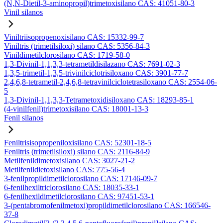
(N,N-Dietil-3-aminopropil)trimetoxisilano CAS: 41051-80-3
Vinil silanos
Viniltriisopropenoxisilano CAS: 15332-99-7
Viniltris (trimetilsiloxi) silano CAS: 5356-84-3
Vinildimetilclorosilano CAS: 1719-58-0
1,3-Divinil-1,1,3,3-tetrametildisilazano CAS: 7691-02-3
1,3,5-trimetil-1,3,5-trivinilciclotrisiloxano CAS: 3901-77-7
2,4,6,8-tetrametil-2,4,6,8-tetravinilciclotetrasiloxano CAS: 2554-06-
5
1,3-Divinil-1,1,3,3-Tetrametoxidisiloxano CAS: 18293-85-1
(4-vinilfenil)trimetoxisilano CAS: 18001-13-3
Fenil silanos
Feniltrisisopropeniloxisilano CAS: 52301-18-5
Feniltris (trimetilsiloxi) silano CAS: 2116-84-9
Metilfenildimetoxisilano CAS: 3027-21-2
Metilfenildietoxisilano CAS: 775-56-4
3-fenilpropildimetilclorosilano CAS: 17146-09-7
6-fenilhexiltriclorosilano CAS: 18035-33-1
6-fenilhexildimetilclorosilano CAS: 97451-53-1
3-(pentabromofenilmetoxi)propildimetilclorosilano CAS: 166546-
37-8