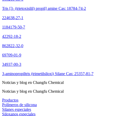
Tris [3- (trietoxisilil) propil] amine Cas: 18784-74-2
224638-27-1
1184179-50-7
42292-18-2
862822-32-0
69709-01-9
34937-00-3
3-aminopropiltris (trimetilsiloxi) Silane Cas: 25357-81-7
Noticias y blog en Changfu Chemical
Noticias y blog en Changfu Chemical
Productos
Polímeros de silicona
Silanes especiales
Siloxanos especiales