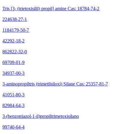
Tris [3- (trietoxisilil) propil] amine Cas: 18784-74-2
224638-27-1
1184179-50-7
42292-18-2
862822-32-0
69709-01-9
34937-00-3
3-aminopropiltris (trimetilsiloxi) Silane Cas: 25357-81-7
41051-80-3
82984-64-3
3-(benzotriazol-1-il)propiltrimetoxisilano
99740-64-4