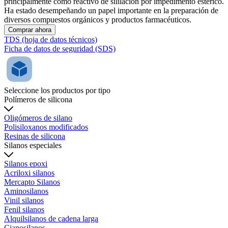
principalmente como reactivo de sililación por impedimento estérico.
Ha estado desempeñando un papel importante en la preparación de
diversos compuestos orgánicos y productos farmacéuticos.
Comprar ahora
TDS (hoja de datos técnicos)
Ficha de datos de seguridad (SDS)
Seleccione los productos por tipo
Polímeros de silicona
Oligómeros de silano
Polisiloxanos modificados
Resinas de silicona
Silanos especiales
Silanos epoxi
Acriloxi silanos
Mercapto Silanos
Aminosilanos
Vinil silanos
Fenil silanos
Alquilsilanos de cadena larga
Cianosilanos