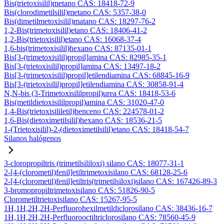
Bis(trietoxisilil)metano CAS: 18418-72-9
Bis(clorodimetilsilil)metano CAS: 5357-38-0
Bis(dimetilmetoxisilil)matano CAS: 18297-76-2
1,2-Bis(trimetoxisilil)etano CAS: 18406-41-2
1,2-Bis(trietoxisilil)etano CAS: 16068-37-4
1,6-bis(trimetoxisilil)hexano CAS: 87135-01-1
Bis[3-(trimetoxisilil)propil]amina CAS: 82985-35-1
Bis[3-(trietoxisilil)propil]amina CAS: 13497-18-2
Bis[3-(trimetoxisilil)propil]etilendiamina CAS: 68845-16-9
Bis[3-(trietoxisilil)propil]etilendiamina CAS: 30858-91-4
N,N-bis (3-Trimetoxisililpropil)urea CAS: 18418-53-6
Bis(metildietoxisililpropil)amina CAS: 31020-47-0
1,4-Bis(trietoxisililetil)benceno CAS: 224578-01-2
1,6-Bis(dietoximetilsilil)hexano CAS: 18536-21-5
1-(Trietoxisilil)-2-(dietoximetilsilil)etano CAS: 18418-54-7
Silanos halógenos
3-cloropropiltris (trimetilsililoxi) silano CAS: 18077-31-1
2-[4-(clorometil)fenil]etiltrimetoxisilano CAS: 68128-25-6
2-[4-(clorometil)fenil]etiltris(trimetilsiloxi)silano CAS: 167426-89-3
3-bromopropiltrimetoxisilano CAS: 51826-90-5
Clorometiltrietoxisilano CAS: 15267-95-5
1H,1H,2H,2H-Perfluorohexilmetildiclorosilano CAS: 38436-16-7
1H,1H,2H,2H-Perfluorooctiltriclorosilano CAS: 78560-45-9