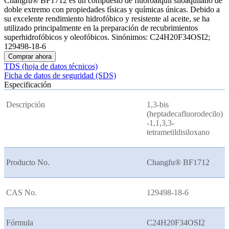
Changfu® BF1712 es un compuesto de fluoroalquil siloaquilano de
doble extremo con propiedades físicas y químicas únicas. Debido a
su excelente rendimiento hidrofóbico y resistente al aceite, se ha
utilizado principalmente en la preparación de recubrimientos
superhidrofóbicos y oleofóbicos. Sinónimos: C24H20F34OSI2;
129498-18-6
Comprar ahora
TDS (hoja de datos técnicos)
Ficha de datos de seguridad (SDS)
Especificación
Descripción
1,3-bis
(heptadecafluorodecilo)
-1,1,3,3-
tetrametildisiloxano
Producto No.
Changfu® BF1712
CAS No.
129498-18-6
Fórmula
C24H20F34OSI2