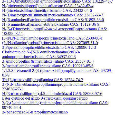
3-(1,3-Dimetilbutiliden)aminopropiltrietoxisilano CAS: 116229-43-7
N-(trimetoxisililpropil)metilcarbamato CAS: 23432-62-4
N-(trimetoxisililmetil)metilcarbamato CAS: 23432-64-6
N-[Dimetoxi(metil)sililmetil]metilcarbamato CAS: 23432-65-7
N-(6-aminohexil)aminopropiltrimetoxisilano CAS: 51895-58-0
N-(6-aminohexil)aminometiltrietoxisilano CAS: 15129-36-9
N-[5-(Trimetoxisililpropil)-2-aza-1-oxopentil]caprolactama CAS:
106996-32-1
[3-(N,N-Dimetilamino)propil]trimetoxisilano CAS: 2530-86-1
(3-(N-etilamino)isobutil)trimetoxisilano CAS: 227085-51-0
3-Piperazinopropilmetildimetoxisilano CAS: 128996-12-3
Clorhidrato de N-[2-(N-vinilbencilamino)etil]-3-
aminopropiltrimetoxisilano CAS: 34937-00-3
3-aminopropiltris (trimetilsiloxi) silano CAS: 25357-81-7
3-(metacrilamidopropil)trietoxisilano CAS: 109213-85-6
1,1,3,3-Tetrametil-2-(3-(trimetoxisilil)propil)guanidina CAS: 69709-
01-9
Tris[3-(trietoxisilil)propil]amina CAS: 18784-74-2
3-(N,N-Dimetilaminopropil)aminopropilmetildimetoxisilano CAS:
224638-27-1
N-(3-trietoxisililpropil)-4,5-dihidroimidazol CAS: 58068-97-6
Éster dietílico del ácido 3-(trietoxisilil)propilaspártico
3-[2-(2-aminoetilamino)etilamino]propilmetildimetoxisilano CAS:
99740-64-4
3-(benzotriazol-1-il)propiltrimetoxisilano