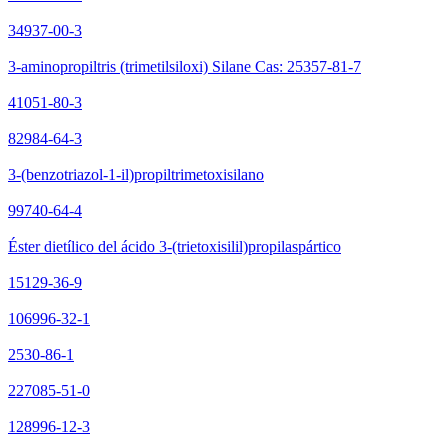
34937-00-3
3-aminopropiltris (trimetilsiloxi) Silane Cas: 25357-81-7
41051-80-3
82984-64-3
3-(benzotriazol-1-il)propiltrimetoxisilano
99740-64-4
Éster dietílico del ácido 3-(trietoxisilil)propilaspártico
15129-36-9
106996-32-1
2530-86-1
227085-51-0
128996-12-3