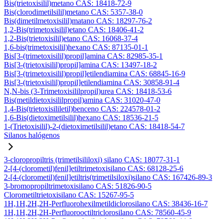
Bis(trietoxisilil)metano CAS: 18418-72-9
Bis(clorodimetilsilil)metano CAS: 5357-38-0
Bis(dimetilmetoxisilil)matano CAS: 18297-76-2
1,2-Bis(trimetoxisilil)etano CAS: 18406-41-2
1,2-Bis(trietoxisilil)etano CAS: 16068-37-4
1,6-bis(trimetoxisilil)hexano CAS: 87135-01-1
Bis[3-(trimetoxisilil)propil]amina CAS: 82985-35-1
Bis[3-(trietoxisilil)propil]amina CAS: 13497-18-2
Bis[3-(trimetoxisilil)propil]etilendiamina CAS: 68845-16-9
Bis[3-(trietoxisilil)propil]etilendiamina CAS: 30858-91-4
N,N-bis (3-Trimetoxisililpropil)urea CAS: 18418-53-6
Bis(metildietoxisililpropil)amina CAS: 31020-47-0
1,4-Bis(trietoxisililetil)benceno CAS: 224578-01-2
1,6-Bis(dietoximetilsilil)hexano CAS: 18536-21-5
1-(Trietoxisilil)-2-(dietoximetilsilil)etano CAS: 18418-54-7
Silanos halógenos
3-cloropropiltris (trimetilsililoxi) silano CAS: 18077-31-1
2-[4-(clorometil)fenil]etiltrimetoxisilano CAS: 68128-25-6
2-[4-(clorometil)fenil]etiltris(trimetilsiloxi)silano CAS: 167426-89-3
3-bromopropiltrimetoxisilano CAS: 51826-90-5
Clorometiltrietoxisilano CAS: 15267-95-5
1H,1H,2H,2H-Perfluorohexilmetildiclorosilano CAS: 38436-16-7
1H,1H,2H,2H-Perfluorooctiltriclorosilano CAS: 78560-45-9