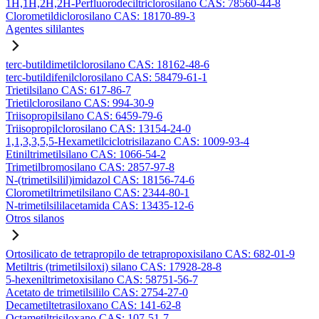
1H,1H,2H,2H-Perfluorodeciltriclorosilano CAS: 78560-44-8
Clorometildiclorosilano CAS: 18170-89-3
Agentes sililantes
terc-butildimetilclorosilano CAS: 18162-48-6
terc-butildifenilclorosilano CAS: 58479-61-1
Trietilsilano CAS: 617-86-7
Trietilclorosilano CAS: 994-30-9
Triisopropilsilano CAS: 6459-79-6
Triisopropilclorosilano CAS: 13154-24-0
1,1,3,3,5,5-Hexametilciclotrisilazano CAS: 1009-93-4
Etiniltrimetilsilano CAS: 1066-54-2
Trimetilbromosilano CAS: 2857-97-8
N-(trimetilsilil)imidazol CAS: 18156-74-6
Clorometiltrimetilsilano CAS: 2344-80-1
N-trimetilsililacetamida CAS: 13435-12-6
Otros silanos
Ortosilicato de tetrapropilo de tetrapropoxisilano CAS: 682-01-9
Metiltris (trimetilsiloxi) silano CAS: 17928-28-8
5-hexeniltrimetoxisilano CAS: 58751-56-7
Acetato de trimetilsililo CAS: 2754-27-0
Decametiltetrasiloxano CAS: 141-62-8
Octametiltrisiloxano CAS: 107-51-7