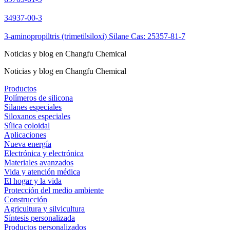
34937-00-3
3-aminopropiltris (trimetilsiloxi) Silane Cas: 25357-81-7
Noticias y blog en Changfu Chemical
Noticias y blog en Changfu Chemical
Productos
Polímeros de silicona
Silanes especiales
Siloxanos especiales
Sílica coloidal
Aplicaciones
Nueva energía
Electrónica y electrónica
Materiales avanzados
Vida y atención médica
El hogar y la vida
Protección del medio ambiente
Construcción
Agricultura y silvicultura
Síntesis personalizada
Productos personalizados