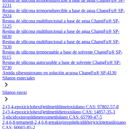
Resina de silicona termoendurecible a base de agua ChangFu® SP-
2231
Resina de silicona termoendurecible a base de agua ChangFu® SP-
2924
Resina de silicona multifuncional a base de agua ChangFu® SP-
5125
Resina de silicona multifuncional a base de agua ChangFu® SP-
6830
Resina de silicona multifuncional a base de agua ChangFu® SP-
7630
Resina de silicona termoestable a base de solvente ChangFu® SP-
9115
Resina de silicona autocurable a base de solvente ChangFu® SP-
9730
Amida silsesquioxano en solución acuosa ChangFu® SP-4130
Silanos especiales
Silanos epoxi
2-(3,4-epoxiciclohexil)etilmetildimetoxisilano CAS: 97802-57-8
2-(3,4-epoxiciclohexil)etilmetildietoxisilano CAS: 14857-35-3
3-glicidoxipropildimetoximetilsilano CAS: 65799-47-5
2,4,6,8-tetrametil-2,4,6,8-tetrakis(propilglicidiléter)ciclotetrasiloxano
CAS: 60665-85-2