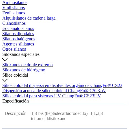
Aminosilanos
Vinil silanos
Fenil silanos
Alquilsilanos de cadena larga
Cianosilanos
isocianato silanos
Silanos dipodales
Silanos halógenos
Agentes sililantes
Otros silanos
Siloxanos especiales
Siloxanos de doble extremo
Siloxanos de hidrógeno
Sílice coloidal
Sílice coloidal dispersa en disolventes orgánicos ChangFu® CS23
Dispersión acuosa de sílice coloidal ChangFu® CS23-W
Sílice coloidal para sistemas UV ChangFu® CS23UV
Especificación
Descripción
1,3-bis (heptadecafluorodecilo) -1,1,3,3-
tetrametildisiloxano