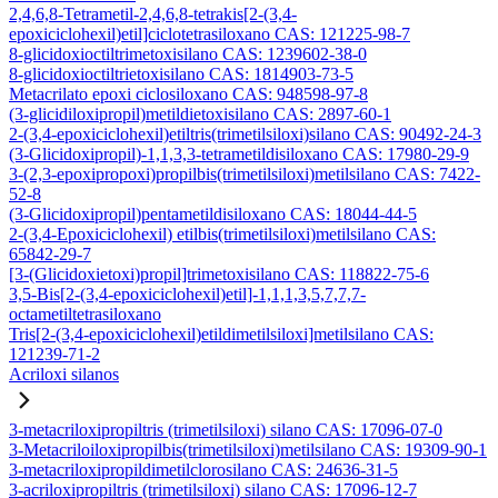
2,4,6,8-Tetrametil-2,4,6,8-tetrakis[2-(3,4-
epoxiciclohexil)etil]ciclotetrasiloxano CAS: 121225-98-7
8-glicidoxioctiltrimetoxisilano CAS: 1239602-38-0
8-glicidoxioctiltrietoxisilano CAS: 1814903-73-5
Metacrilato epoxi ciclosiloxano CAS: 948598-97-8
(3-glicidiloxipropil)metildietoxisilano CAS: 2897-60-1
2-(3,4-epoxiciclohexil)etiltris(trimetilsiloxi)silano CAS: 90492-24-3
(3-Glicidoxipropil)-1,1,3,3-tetrametildisiloxano CAS: 17980-29-9
3-(2,3-epoxipropoxi)propilbis(trimetilsiloxi)metilsilano CAS: 7422-
52-8
(3-Glicidoxipropil)pentametildisiloxano CAS: 18044-44-5
2-(3,4-Epoxiciclohexil) etilbis(trimetilsiloxi)metilsilano CAS:
65842-29-7
[3-(Glicidoxietoxi)propil]trimetoxisilano CAS: 118822-75-6
3,5-Bis[2-(3,4-epoxiciclohexil)etil]-1,1,1,3,5,7,7,7-
octametiltetrasiloxano
Tris[2-(3,4-epoxiciclohexil)etildimetilsiloxi]metilsilano CAS:
121239-71-2
Acriloxi silanos
3-metacriloxipropiltris (trimetilsiloxi) silano CAS: 17096-07-0
3-Metacriloiloxipropilbis(trimetilsiloxi)metilsilano CAS: 19309-90-1
3-metacriloxipropildimetilclorosilano CAS: 24636-31-5
3-acriloxipropiltris (trimetilsiloxi) silano CAS: 17096-12-7