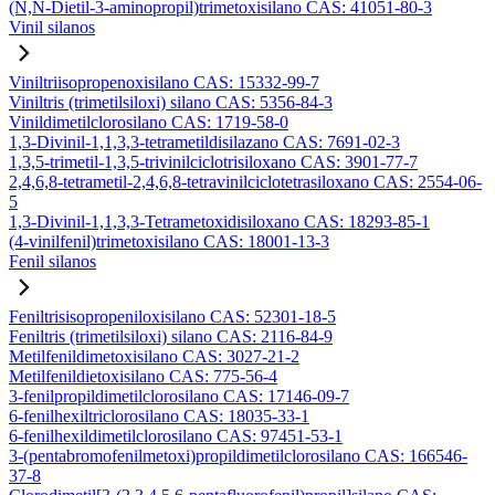
(N,N-Dietil-3-aminopropil)trimetoxisilano CAS: 41051-80-3
Vinil silanos
Viniltriisopropenoxisilano CAS: 15332-99-7
Viniltris (trimetilsiloxi) silano CAS: 5356-84-3
Vinildimetilclorosilano CAS: 1719-58-0
1,3-Divinil-1,1,3,3-tetrametildisilazano CAS: 7691-02-3
1,3,5-trimetil-1,3,5-trivinilciclotrisiloxano CAS: 3901-77-7
2,4,6,8-tetrametil-2,4,6,8-tetravinilciclotetrasiloxano CAS: 2554-06-
5
1,3-Divinil-1,1,3,3-Tetrametoxidisiloxano CAS: 18293-85-1
(4-vinilfenil)trimetoxisilano CAS: 18001-13-3
Fenil silanos
Feniltrisisopropeniloxisilano CAS: 52301-18-5
Feniltris (trimetilsiloxi) silano CAS: 2116-84-9
Metilfenildimetoxisilano CAS: 3027-21-2
Metilfenildietoxisilano CAS: 775-56-4
3-fenilpropildimetilclorosilano CAS: 17146-09-7
6-fenilhexiltriclorosilano CAS: 18035-33-1
6-fenilhexildimetilclorosilano CAS: 97451-53-1
3-(pentabromofenilmetoxi)propildimetilclorosilano CAS: 166546-
37-8