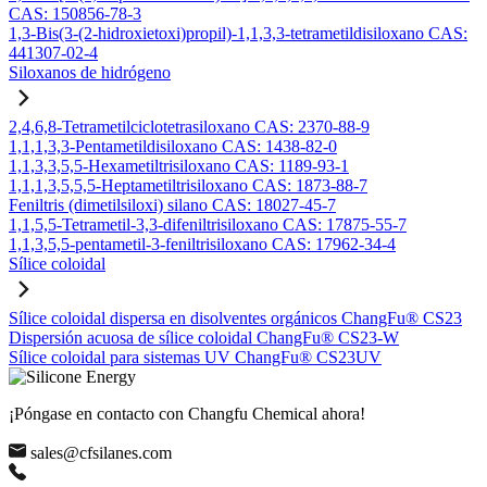
CAS: 150856-78-3
1,3-Bis(3-(2-hidroxietoxi)propil)-1,1,3,3-tetrametildisiloxano CAS:
441307-02-4
Siloxanos de hidrógeno
2,4,6,8-Tetrametilciclotetrasiloxano CAS: 2370-88-9
1,1,1,3,3-Pentametildisiloxano CAS: 1438-82-0
1,1,3,3,5,5-Hexametiltrisiloxano CAS: 1189-93-1
1,1,1,3,5,5,5-Heptametiltrisiloxano CAS: 1873-88-7
Feniltris (dimetilsiloxi) silano CAS: 18027-45-7
1,1,5,5-Tetrametil-3,3-difeniltrisiloxano CAS: 17875-55-7
1,1,3,5,5-pentametil-3-feniltrisiloxano CAS: 17962-34-4
Sílice coloidal
Sílice coloidal dispersa en disolventes orgánicos ChangFu® CS23
Dispersión acuosa de sílice coloidal ChangFu® CS23-W
Sílice coloidal para sistemas UV ChangFu® CS23UV
¡Póngase en contacto con Changfu Chemical ahora!
sales@cfsilanes.com