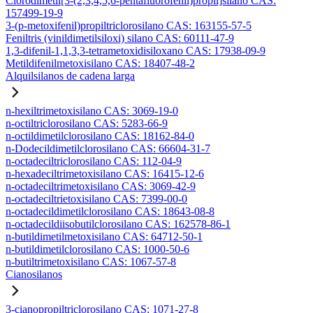
Clorodimetil[3-(2,3,4,5,6-pentafluorofenil)propil]silano CAS:
157499-19-9
3-(p-metoxifenil)propiltriclorosilano CAS: 163155-57-5
Feniltris (vinildimetilsiloxi) silano CAS: 60111-47-9
1,3-difenil-1,1,3,3-tetrametoxidisiloxano CAS: 17938-09-9
Metildifenilmetoxisilano CAS: 18407-48-2
Alquilsilanos de cadena larga
n-hexiltrimetoxisilano CAS: 3069-19-0
n-octiltriclorosilano CAS: 5283-66-9
n-octildimetilclorosilano CAS: 18162-84-0
n-Dodecildimetilclorosilano CAS: 66604-31-7
n-octadeciltriclorosilano CAS: 112-04-9
n-hexadeciltrimetoxisilano CAS: 16415-12-6
n-octadeciltrimetoxisilano CAS: 3069-42-9
n-octadeciltrietoxisilano CAS: 7399-00-0
n-octadecildimetilclorosilano CAS: 18643-08-8
n-octadecildiisobutilclorosilano CAS: 162578-86-1
n-butildimetilmetoxisilano CAS: 64712-50-1
n-butildimetilclorosilano CAS: 1000-50-6
n-butiltrimetoxisilano CAS: 1067-57-8
Cianosilanos
3-cianopropiltriclorosilano CAS: 1071-27-8