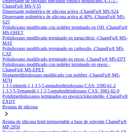
Dispersante de siloxano funcional vinílico modificado A-172 -
ChangFu® MS-V35
Dispersante polimérico de silicona activa -ChangFu® MS-S24
Dispersante polimérico de silicona activa al 40% -ChangFu® MS-
S25
Polisiloxano modificado con poliéter terminado en OH -ChangFu®
MS-OHET
Polisiloxano modificado terminado en metacriloxi -ChangFu® MS-
MAT
Polisiloxano modificado terminado en carboxilo -ChangFu® MS-
CAT
Polisiloxano modificado terminado en epoxi -ChangFu® MS-EPT
Polisiloxano modificado con poliéter terminado en epoxi -
ChangFu® MS-EPET
Heptametiltrisiloxano modificado con poliéter -ChangFu® MS-
M7H
1,3,5-trimetil-1,1,3,5,5-pentafeniltrisiloxano CAS: 3390-61-2
1,3,3,5-Tetrametil-1,1,5,5-tetrafeniltrisiloxano CAS: 3982-82-9
Polidimetilsiloxanos terminados en epoxiciclohexiletilo -ChangFu®
EXDT
Resinas de silicona
Resina de silicona fenil termoestable a base de solvente ChangFu®
MP-2950