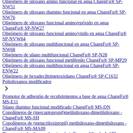
Oligómero de siloxano amino funcional en agua ChangFu® SP-
NW51
Oligómero de siloxano diamino funcional en agua ChangFu® SP-
NW76
Oligómero de siloxano funcional amino/epóxido en agua
ChangFu® SP-NW27
Oligómero de siloxano funcional amino/vinilo en agua ChangFu®
SP-NVW64
Oligómero de siloxano multifuncional en agua ChangFu® SP-
NW68
Oligómero de silano multifuncional ChangFu® SP-N28
Oligómero de siloxano funcional metilfenilo ChangFu® SP-MP29
Oligómero de siloxano multifuncional en agua ChangFu® SP-
ENW22
Oligómero de hexadeciltrimetoxisilano ChangFu® SP-C1632
Polisiloxanos modificados
Promotor de adhesión de recubrimientos a base de agua ChangFu®
MS-E11
Silano diamino funcional modificado ChangFu® MS-DN
Copolímeros de (mercaptopropil)metilsiloxano-dimetilsiloxano -
ChangFu® MS-SH
Copolímeros de (metacriloxipropil) metilsiloxano-dimetilsiloxano -
ChangFu® MS-MA09