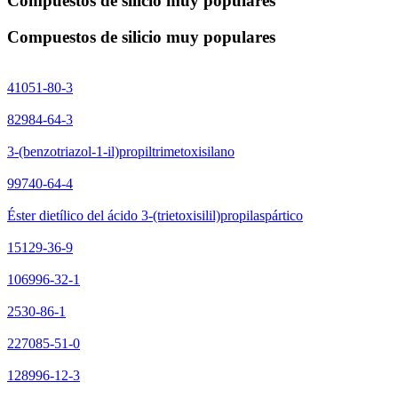
Compuestos de silicio muy populares
Compuestos de silicio muy populares
41051-80-3
82984-64-3
3-(benzotriazol-1-il)propiltrimetoxisilano
99740-64-4
Éster dietílico del ácido 3-(trietoxisilil)propilaspártico
15129-36-9
106996-32-1
2530-86-1
227085-51-0
128996-12-3