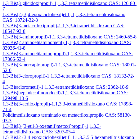
1,3-Bis(3-glicidoxipropil)-1,1,3,3-tetrametildisiloxano CAS: 126-80-
7
1,3-Bis[2-(3,4-epoxiciclohexil)etil]-1,1,3,3-tetrametildisiloxano
CAS: 18724-32-8
1,3-Bis(3-metacriloxipropil)-1,1,3,3-tetrametildisiloxano CAS:
18547-93-8
1,3-Bis(3-aminopropil)-1,1,3,3-tetrametildisiloxano CAS: 2469-55-8
1,3-Bis(2-aminoetilaminometil)-1,1,3,3-tetrametildisiloxano CAS:
83936-41-8
1,3-Bis(3-aminoetilaminopropil)-1,1,3,3-tetrametildisiloxano CAS:
17866-53-4
1,3-Bis(3-mercaptopropil)-1,1,3,3-tetrametildisiloxano CAS: 18001-
52-0
1,3-Bis(3-cloropropil)-1,1,3,3-tetrametildisiloxano CAS: 18132-72-
4
1,3-Bis(clorometil)-1,1,3,3-tetrametildisiloxano CAS: 2362-10-9
1,3-Bis(heptadecafluorodecil)-1,1,3,3-tetrametildisiloxano CAS:
129498-18-6
1,3-Bis(3-acriloxipropil)-1,1,3,3-tetrametildisiloxano CAS: 17898-
71-4
Polidimetilsiloxano terminado en metacriloxipropilo CAS: 58130-
03-3
1,3-Bis[3-[3-etil-3-oxetanil)metoxi]propil]-1,1,3,3-
tetrametildisiloxano CAS: 3207-05-4
1,5-Bis[2-(3,4-epoxiciclohexil)etil]-1,1,3,3,5,5-hexametiltrisiloxano