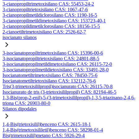
3-cianopropiltrimetoxisilano CAS: 55453-24-2
3-cianopropiltrietoxisilano CAS: 1067-47-6
3-cianopropilmetildiclorosilano CAS: 1190-16-5
3-cianopropilmetildimetoxisilano CAS: 153723-40-1
3-cianopropildimetilclorosilano CAS: 18156-15-5
2-cianoetiltrimetoxisilano CAS: 2526-62-7
isocianato silanos
3-isocianatopropiltrimetoxisilano CAS: 15396-00-6
3-isocianatopropiltrietoxisilano CAS: 24801-88-5
3-isocianatopropilmetildimetoxisilano CAS: 26115-72-0
3-isocianatopropilmetildietoxisilano CAS: 33491-28-0
Isocianatometiltrimetoxisilano CAS: 78450-75-6
Isocianatometiltrietoxisilano CAS: 132112-76-6
Tris(3-trimetoxisililpropil)isocianurato CAS: 26115-70-8
Isocianurato de tris (3-trietoxisililpropil) CAS: 82194-46-5
1,3-Bis(prop-2-enil)-5-(3-trimetoxisililpropil)-1,3,5-triazinano-2,4,6-
triona CAS: 26903-80-0
Silanos dipodales
1,4-Bis(trietoxisilil)benceno CAS: 2615-18-1
1,4-Bis(trimetoxisililetil)benceno CAS: 58298-01-4
Bis(trimetoxisilil)metano CAS: 5926-29-4