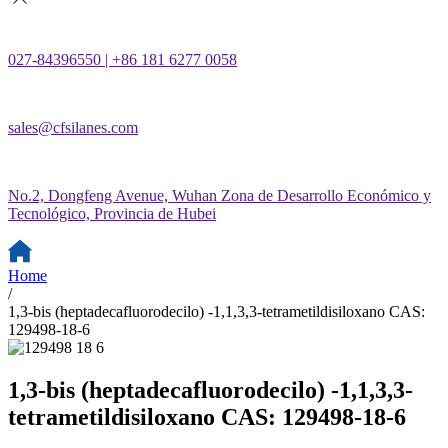
027-84396550 | +86 181 6277 0058
sales@cfsilanes.com
No.2, Dongfeng Avenue, Wuhan Zona de Desarrollo Económico y
Tecnológico, Provincia de Hubei
Home
/
1,3-bis (heptadecafluorodecilo) -1,1,3,3-tetrametildisiloxano CAS:
129498-18-6
1,3-bis (heptadecafluorodecilo) -1,1,3,3-
tetrametildisiloxano CAS: 129498-18-6