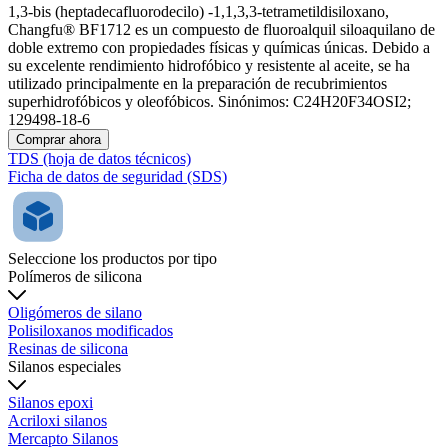
1,3-bis (heptadecafluorodecilo) -1,1,3,3-tetrametildisiloxano,
Changfu® BF1712 es un compuesto de fluoroalquil siloaquilano de
doble extremo con propiedades físicas y químicas únicas. Debido a
su excelente rendimiento hidrofóbico y resistente al aceite, se ha
utilizado principalmente en la preparación de recubrimientos
superhidrofóbicos y oleofóbicos. Sinónimos: C24H20F34OSI2;
129498-18-6
Comprar ahora
TDS (hoja de datos técnicos)
Ficha de datos de seguridad (SDS)
Seleccione los productos por tipo
Polímeros de silicona
Oligómeros de silano
Polisiloxanos modificados
Resinas de silicona
Silanos especiales
Silanos epoxi
Acriloxi silanos
Mercapto Silanos