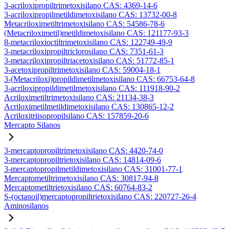
3-acriloxipropiltrimetoxisilano CAS: 4369-14-6
3-acriloxipropilmetildimetoxisilano CAS: 13732-00-8
Metacriloximetiltrimetoxisilano CAS: 54586-78-6
(Metacriloximetil)metildimetoxisilano CAS: 121177-93-3
8-metacriloxioctiltrimetoxisilano CAS: 122749-49-9
3-metacriloxipropiltriclorosilano CAS: 7351-61-3
3-metacriloxipropiltriacetoxisilano CAS: 51772-85-1
3-acetoxipropiltrimetoxisilano CAS: 59004-18-1
3-(Metacriloxi)propildimetilmetoxisilano CAS: 66753-64-8
3-acriloxipropildimetilmetoxisilano CAS: 111918-90-2
Acriloximetiltrimetoxisilano CAS: 21134-38-3
Acriloximetilmetildimetoxisilano CAS: 130865-12-2
Acriloxitriisopropilsilano CAS: 157859-20-6
Mercapto Silanos
3-mercaptopropiltrimetoxisilano CAS: 4420-74-0
3-mercaptopropiltrietoxisilano CAS: 14814-09-6
3-mercaptopropilmetildimetoxisilano CAS: 31001-77-1
Mercaptometiltrimetoxisilano CAS: 30817-94-8
Mercaptometiltrietoxisilano CAS: 60764-83-2
S-(octanoil)mercaptopropiltrietoxisilano CAS: 220727-26-4
Aminosilanos