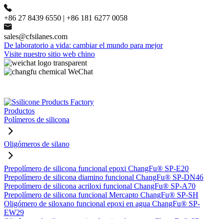
+86 27 8439 6550 | +86 181 6277 0058
sales@cfsilanes.com
De laboratorio a vida: cambiar el mundo para mejor
Visite nuestro sitio web chino
Productos
Polímeros de silicona
Oligómeros de silano
Prepolímero de silicona funcional epoxi ChangFu® SP-E20
Prepolímero de silicona diamino funcional ChangFu® SP-DN46
Prepolímero de silicona acriloxi funcional ChangFu® SP-A70
Prepolímero de silicona funcional Mercapto ChangFu® SP-SH
Oligómero de siloxano funcional epoxi en agua ChangFu® SP-
EW29