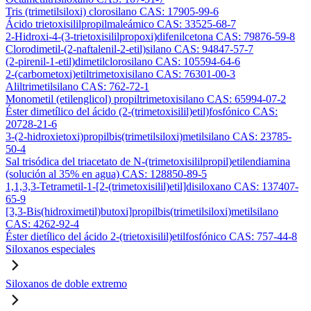
Tris (trimetilsiloxi) clorosilano CAS: 17905-99-6
Ácido trietoxisililpropilmaleámico CAS: 33525-68-7
2-Hidroxi-4-(3-trietoxisililpropoxi)difenilcetona CAS: 79876-59-8
Clorodimetil-(2-naftalenil-2-etil)silano CAS: 94847-57-7
(2-pirenil-1-etil)dimetilclorosilano CAS: 105594-64-6
2-(carbometoxi)etiltrimetoxisilano CAS: 76301-00-3
Aliltrimetilsilano CAS: 762-72-1
Monometil (etilenglicol) propiltrimetoxisilano CAS: 65994-07-2
Éster dimetílico del ácido (2-(trimetoxisilil)etil)fosfónico CAS:
20728-21-6
3-(2-hidroxietoxi)propilbis(trimetilsiloxi)metilsilano CAS: 23785-
50-4
Sal trisódica del triacetato de N-(trimetoxisililpropil)etilendiamina
(solución al 35% en agua) CAS: 128850-89-5
1,1,3,3-Tetrametil-1-[2-(trimetoxisilil)etil]disiloxano CAS: 137407-
65-9
[3,3-Bis(hidroximetil)butoxi]propilbis(trimetilsiloxi)metilsilano
CAS: 4262-92-4
Éster dietílico del ácido 2-(trietoxisilil)etilfosfónico CAS: 757-44-8
Siloxanos especiales
Siloxanos de doble extremo