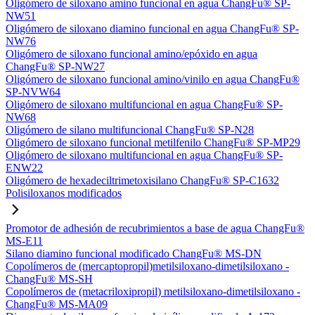
Oligómero de siloxano amino funcional en agua ChangFu® SP-
NW51
Oligómero de siloxano diamino funcional en agua ChangFu® SP-
NW76
Oligómero de siloxano funcional amino/epóxido en agua
ChangFu® SP-NW27
Oligómero de siloxano funcional amino/vinilo en agua ChangFu®
SP-NVW64
Oligómero de siloxano multifuncional en agua ChangFu® SP-
NW68
Oligómero de silano multifuncional ChangFu® SP-N28
Oligómero de siloxano funcional metilfenilo ChangFu® SP-MP29
Oligómero de siloxano multifuncional en agua ChangFu® SP-
ENW22
Oligómero de hexadeciltrimetoxisilano ChangFu® SP-C1632
Polisiloxanos modificados
Promotor de adhesión de recubrimientos a base de agua ChangFu®
MS-E11
Silano diamino funcional modificado ChangFu® MS-DN
Copolímeros de (mercaptopropil)metilsiloxano-dimetilsiloxano -
ChangFu® MS-SH
Copolímeros de (metacriloxipropil) metilsiloxano-dimetilsiloxano -
ChangFu® MS-MA09