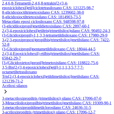
2,4,6,8-Tetrametil-2,4,6,8-tetrakis[2-(3,4-
epoxiciclohexil)etil]ciclotetrasiloxano CAS: 121225-98-7
8-glicidoxioctiltrimetoxisilano CAS: 1239602-38-0
8-glicidoxioctiltrietoxisilano CAS: 1814903-73-5
Metacrilato epoxi ciclosiloxano CAS: 948598-97-8
(3-glicidiloxipropil)metildietoxisilano CAS: 2897-60-1
2-(3,4-epoxiciclohexil)etiltris(trimetilsiloxi)silano CAS: 90492-24-3
(3-Glicidoxipropil)-1,1,3,3-tetrametildisiloxano CAS: 17980-29-9
3-(2,3-epoxipropoxi)propilbis(trimetilsiloxi)metilsilano CAS: 7422-
52-8
(3-Glicidoxipropil)pentametildisiloxano CAS: 18044-44-5
2-(3,4-Epoxiciclohexil) etilbis(trimetilsiloxi)metilsilano CAS:
65842-29-7
[3-(Glicidoxietoxi)propil]trimetoxisilano CAS: 118822-75-6
3,5-Bis[2-(3,4-epoxiciclohexil)etil]-1,1,1,3,5,7,7,7-
octametiltetrasiloxano
Tris[2-(3,4-epoxiciclohexil)etildimetilsiloxi]metilsilano CAS:
121239-71-2
Acriloxi silanos
3-metacriloxipropiltris (trimetilsiloxi) silano CAS: 17096-07-0
3-Metacriloiloxipropilbis(trimetilsiloxi)metilsilano CAS: 19309-90-1
3-metacriloxipropildimetilclorosilano CAS: 24636-31-5
3-acriloxipropiltris (trimetilsiloxi) silano CAS: 17096-12-7