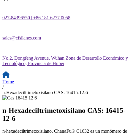
027-84396550 | +86 181 6277 0058
sales@cfsilanes.com
No.2, Dongfeng Avenue, Wuhan Zona de Desarrollo Económico y
Tecnológico, Provincia de Hubei
Home
/
n-Hexadeciltrimetoxisilano CAS: 16415-12-6
n-Hexadeciltrimetoxisilano CAS: 16415-
12-6
n-hexadeciltrimetoxisilano, ChangFu® C1632 es un monómero de