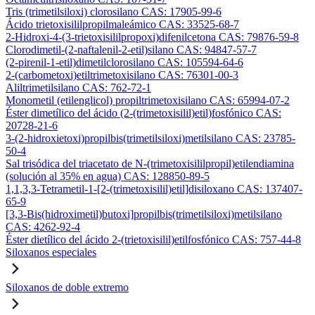
Tris (trimetilsiloxi) clorosilano CAS: 17905-99-6
Ácido trietoxisililpropilmaleámico CAS: 33525-68-7
2-Hidroxi-4-(3-trietoxisililpropoxi)difenilcetona CAS: 79876-59-8
Clorodimetil-(2-naftalenil-2-etil)silano CAS: 94847-57-7
(2-pirenil-1-etil)dimetilclorosilano CAS: 105594-64-6
2-(carbometoxi)etiltrimetoxisilano CAS: 76301-00-3
Aliltrimetilsilano CAS: 762-72-1
Monometil (etilenglicol) propiltrimetoxisilano CAS: 65994-07-2
Éster dimetílico del ácido (2-(trimetoxisilil)etil)fosfónico CAS:
20728-21-6
3-(2-hidroxietoxi)propilbis(trimetilsiloxi)metilsilano CAS: 23785-
50-4
Sal trisódica del triacetato de N-(trimetoxisililpropil)etilendiamina
(solución al 35% en agua) CAS: 128850-89-5
1,1,3,3-Tetrametil-1-[2-(trimetoxisilil)etil]disiloxano CAS: 137407-
65-9
[3,3-Bis(hidroximetil)butoxi]propilbis(trimetilsiloxi)metilsilano
CAS: 4262-92-4
Éster dietílico del ácido 2-(trietoxisilil)etilfosfónico CAS: 757-44-8
Siloxanos especiales
Siloxanos de doble extremo