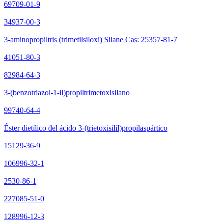
69709-01-9
34937-00-3
3-aminopropiltris (trimetilsiloxi) Silane Cas: 25357-81-7
41051-80-3
82984-64-3
3-(benzotriazol-1-il)propiltrimetoxisilano
99740-64-4
Éster dietílico del ácido 3-(trietoxisilil)propilaspártico
15129-36-9
106996-32-1
2530-86-1
227085-51-0
128996-12-3