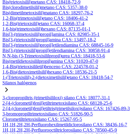
Bis(trietoxisilil)metano CAS: 18418-72-9
Bis(clorodimetilsilil)metano CAS: 5357-38-0
Bis(dimetilmetoxisilil)matano CAS: 18297-76-2
1,2-Bis(trimetoxisilil)etano CAS: 18406-41-2
1,2-Bis(trietoxisilil)etano CAS: 16068-37-4
1,6-bis(trimetoxisilil)hexano CAS: 87135-01-1
Bis[3-(trimetoxisilil)propil]amina CAS: 82985-35-1
Bis[3-(trietoxisilil)propil]amina CAS: 13497-18-2
Bis[3-(trimetoxisilil)propil]etilendiamina CAS: 68845-16-9
Bis[3-(trietoxisilil)propil]etilendiamina CAS: 30858-91-4
N,N-bis (3-Trimetoxisililpropil)urea CAS: 18418-53-6
Bis(metildietoxisililpropil)amina CAS: 31020-47-0
1,4-Bis(trietoxisililetil)benceno CAS: 224578-01-2
1,6-Bis(dietoximetilsilil)hexano CAS: 18536-21-5
1-(Trietoxisilil)-2-(dietoximetilsilil)etano CAS: 18418-54-7
Silanos halógenos
3-cloropropiltris (trimetilsililoxi) silano CAS: 18077-31-1
2-[4-(clorometil)fenil]etiltrimetoxisilano CAS: 68128-25-6
2-[4-(clorometil)fenil]etiltris(trimetilsiloxi)silano CAS: 167426-89-3
3-bromopropiltrimetoxisilano CAS: 51826-90-5
Clorometiltrietoxisilano CAS: 15267-95-5
1H,1H,2H,2H-Perfluorohexilmetildiclorosilano CAS: 38436-16-7
1H,1H,2H,2H-Perfluorooctiltriclorosilano CAS: 78560-45-9