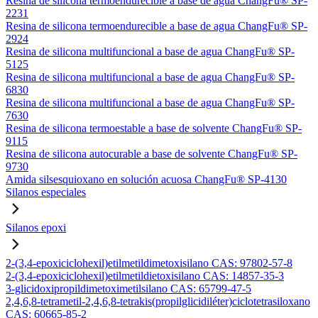
Resina de silicona termoendurecible a base de agua ChangFu® SP-
2231
Resina de silicona termoendurecible a base de agua ChangFu® SP-
2924
Resina de silicona multifuncional a base de agua ChangFu® SP-
5125
Resina de silicona multifuncional a base de agua ChangFu® SP-
6830
Resina de silicona multifuncional a base de agua ChangFu® SP-
7630
Resina de silicona termoestable a base de solvente ChangFu® SP-
9115
Resina de silicona autocurable a base de solvente ChangFu® SP-
9730
Amida silsesquioxano en solución acuosa ChangFu® SP-4130
Silanos especiales
Silanos epoxi
2-(3,4-epoxiciclohexil)etilmetildimetoxisilano CAS: 97802-57-8
2-(3,4-epoxiciclohexil)etilmetildietoxisilano CAS: 14857-35-3
3-glicidoxipropildimetoximetilsilano CAS: 65799-47-5
2,4,6,8-tetrametil-2,4,6,8-tetrakis(propilglicidiléter)ciclotetrasiloxano
CAS: 60665-85-2