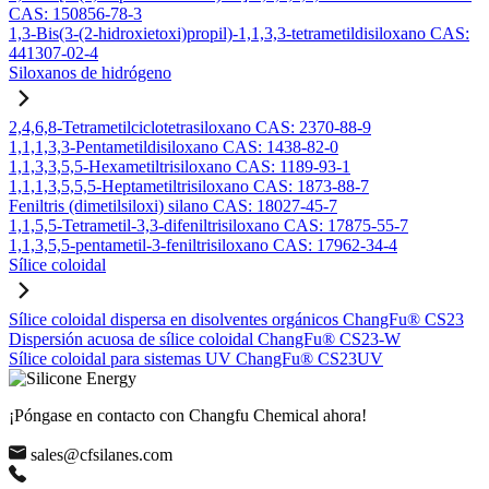
CAS: 150856-78-3
1,3-Bis(3-(2-hidroxietoxi)propil)-1,1,3,3-tetrametildisiloxano CAS:
441307-02-4
Siloxanos de hidrógeno
2,4,6,8-Tetrametilciclotetrasiloxano CAS: 2370-88-9
1,1,1,3,3-Pentametildisiloxano CAS: 1438-82-0
1,1,3,3,5,5-Hexametiltrisiloxano CAS: 1189-93-1
1,1,1,3,5,5,5-Heptametiltrisiloxano CAS: 1873-88-7
Feniltris (dimetilsiloxi) silano CAS: 18027-45-7
1,1,5,5-Tetrametil-3,3-difeniltrisiloxano CAS: 17875-55-7
1,1,3,5,5-pentametil-3-feniltrisiloxano CAS: 17962-34-4
Sílice coloidal
Sílice coloidal dispersa en disolventes orgánicos ChangFu® CS23
Dispersión acuosa de sílice coloidal ChangFu® CS23-W
Sílice coloidal para sistemas UV ChangFu® CS23UV
¡Póngase en contacto con Changfu Chemical ahora!
sales@cfsilanes.com