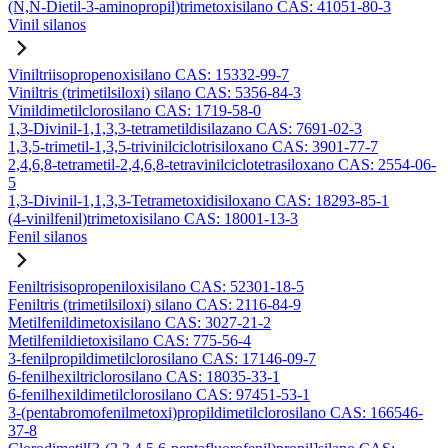
(N,N-Dietil-3-aminopropil)trimetoxisilano CAS: 41051-80-3
Vinil silanos
Viniltriisopropenoxisilano CAS: 15332-99-7
Viniltris (trimetilsiloxi) silano CAS: 5356-84-3
Vinildimetilclorosilano CAS: 1719-58-0
1,3-Divinil-1,1,3,3-tetrametildisilazano CAS: 7691-02-3
1,3,5-trimetil-1,3,5-trivinilciclotrisiloxano CAS: 3901-77-7
2,4,6,8-tetrametil-2,4,6,8-tetravinilciclotetrasiloxano CAS: 2554-06-
5
1,3-Divinil-1,1,3,3-Tetrametoxidisiloxano CAS: 18293-85-1
(4-vinilfenil)trimetoxisilano CAS: 18001-13-3
Fenil silanos
Feniltrisisopropeniloxisilano CAS: 52301-18-5
Feniltris (trimetilsiloxi) silano CAS: 2116-84-9
Metilfenildimetoxisilano CAS: 3027-21-2
Metilfenildietoxisilano CAS: 775-56-4
3-fenilpropildimetilclorosilano CAS: 17146-09-7
6-fenilhexiltriclorosilano CAS: 18035-33-1
6-fenilhexildimetilclorosilano CAS: 97451-53-1
3-(pentabromofenilmetoxi)propildimetilclorosilano CAS: 166546-
37-8