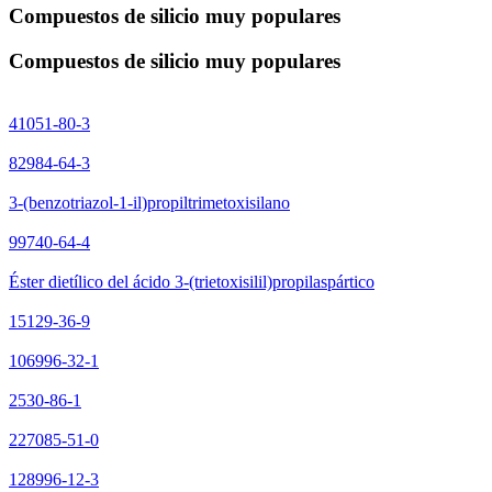
Compuestos de silicio muy populares
Compuestos de silicio muy populares
41051-80-3
82984-64-3
3-(benzotriazol-1-il)propiltrimetoxisilano
99740-64-4
Éster dietílico del ácido 3-(trietoxisilil)propilaspártico
15129-36-9
106996-32-1
2530-86-1
227085-51-0
128996-12-3