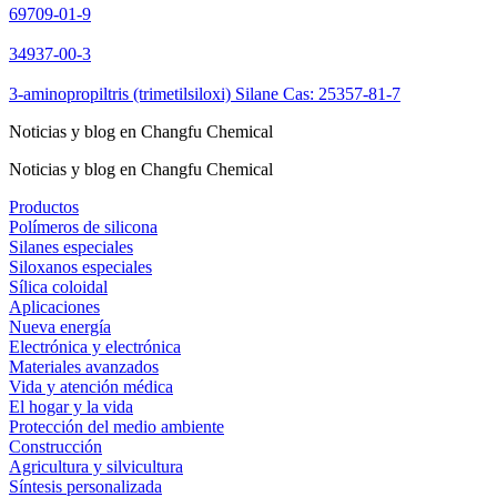
69709-01-9
34937-00-3
3-aminopropiltris (trimetilsiloxi) Silane Cas: 25357-81-7
Noticias y blog en Changfu Chemical
Noticias y blog en Changfu Chemical
Productos
Polímeros de silicona
Silanes especiales
Siloxanos especiales
Sílica coloidal
Aplicaciones
Nueva energía
Electrónica y electrónica
Materiales avanzados
Vida y atención médica
El hogar y la vida
Protección del medio ambiente
Construcción
Agricultura y silvicultura
Síntesis personalizada