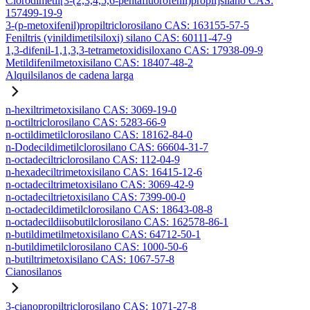
Clorodimetil[3-(2,3,4,5,6-pentafluorofenil)propil]silano CAS:
157499-19-9
3-(p-metoxifenil)propiltriclorosilano CAS: 163155-57-5
Feniltris (vinildimetilsiloxi) silano CAS: 60111-47-9
1,3-difenil-1,1,3,3-tetrametoxidisiloxano CAS: 17938-09-9
Metildifenilmetoxisilano CAS: 18407-48-2
Alquilsilanos de cadena larga
n-hexiltrimetoxisilano CAS: 3069-19-0
n-octiltriclorosilano CAS: 5283-66-9
n-octildimetilclorosilano CAS: 18162-84-0
n-Dodecildimetilclorosilano CAS: 66604-31-7
n-octadeciltriclorosilano CAS: 112-04-9
n-hexadeciltrimetoxisilano CAS: 16415-12-6
n-octadeciltrimetoxisilano CAS: 3069-42-9
n-octadeciltrietoxisilano CAS: 7399-00-0
n-octadecildimetilclorosilano CAS: 18643-08-8
n-octadecildiisobutilclorosilano CAS: 162578-86-1
n-butildimetilmetoxisilano CAS: 64712-50-1
n-butildimetilclorosilano CAS: 1000-50-6
n-butiltrimetoxisilano CAS: 1067-57-8
Cianosilanos
3-cianopropiltriclorosilano CAS: 1071-27-8