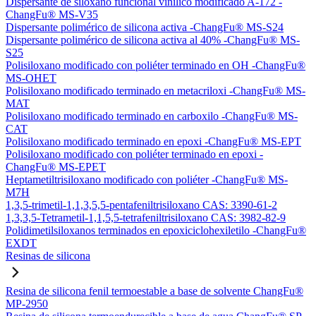
Dispersante de siloxano funcional vinílico modificado A-172 -
ChangFu® MS-V35
Dispersante polimérico de silicona activa -ChangFu® MS-S24
Dispersante polimérico de silicona activa al 40% -ChangFu® MS-
S25
Polisiloxano modificado con poliéter terminado en OH -ChangFu®
MS-OHET
Polisiloxano modificado terminado en metacriloxi -ChangFu® MS-
MAT
Polisiloxano modificado terminado en carboxilo -ChangFu® MS-
CAT
Polisiloxano modificado terminado en epoxi -ChangFu® MS-EPT
Polisiloxano modificado con poliéter terminado en epoxi -
ChangFu® MS-EPET
Heptametiltrisiloxano modificado con poliéter -ChangFu® MS-
M7H
1,3,5-trimetil-1,1,3,5,5-pentafeniltrisiloxano CAS: 3390-61-2
1,3,3,5-Tetrametil-1,1,5,5-tetrafeniltrisiloxano CAS: 3982-82-9
Polidimetilsiloxanos terminados en epoxiciclohexiletilo -ChangFu®
EXDT
Resinas de silicona
Resina de silicona fenil termoestable a base de solvente ChangFu®
MP-2950