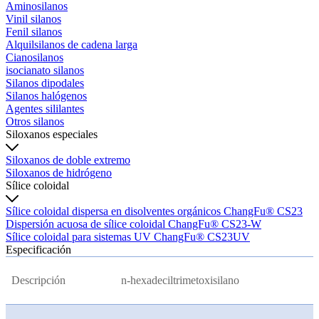
Aminosilanos
Vinil silanos
Fenil silanos
Alquilsilanos de cadena larga
Cianosilanos
isocianato silanos
Silanos dipodales
Silanos halógenos
Agentes sililantes
Otros silanos
Siloxanos especiales
Siloxanos de doble extremo
Siloxanos de hidrógeno
Sílice coloidal
Sílice coloidal dispersa en disolventes orgánicos ChangFu® CS23
Dispersión acuosa de sílice coloidal ChangFu® CS23-W
Sílice coloidal para sistemas UV ChangFu® CS23UV
Especificación
Descripción
n-hexadeciltrimetoxisilano