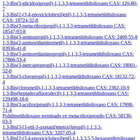
1,3-Bis(3-glicidoxipropil)-1,1,3,3-tetrametildisiloxano CAS: 126-80-
7
1,3-Bis[2-(3,4-epoxiciclohexil)etil]-1,1,3,3-tetrametildisiloxano
CAS: 18724-32-8
1,3-Bis(3-metacriloxipropil)-1,1,3,3-tetrametildisiloxano CAS:
18547-93-8
1,3-Bis(3-aminopropil)-1,1,3,3-tetrametildisiloxano CAS: 2469-55-8
1,3-Bis(2-aminoetilaminometil)-1,1,3,3-tetrametildisiloxano CAS:
83936-41-8
1,3-Bis(3-aminoetilaminopropil)-1,1,3,3-tetrametildisiloxano CAS:
17866-53-4
1,3-Bis(3-mercaptopropil)-1,1,3,3-tetrametildisiloxano CAS: 18001-
52-0
1,3-Bis(3-cloropropil)-1,1,3,3-tetrametildisiloxano CAS: 18132-72-
4
1,3-Bis(clorometil)-1,1,3,3-tetrametildisiloxano CAS: 2362-10-9
1,3-Bis(heptadecafluorodecil)-1,1,3,3-tetrametildisiloxano CAS:
129498-18-6
1,3-Bis(3-acriloxipropil)-1,1,3,3-tetrametildisiloxano CAS: 17898-
71-4
Polidimetilsiloxano terminado en metacriloxipropilo CAS: 58130-
03-3
1,3-Bis[3-[3-etil-3-oxetanil)metoxi]propil]-1,1,3,3-
tetrametildisiloxano CAS: 3207-05-4
1,5-Bis[2-(3,4-epoxiciclohexil)etil]-1,1,3,3,5,5-hexametiltrisiloxano