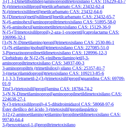
3-(1,3-Dimetilbutiliden)aminopropiltrietoxisilano CAS: 116229-43-7
N-(trimetoxisililpropil)metilcarbamato CAS: 23432-62-4
N-(trimetoxisililmetil)metilcarbamato CAS: 23432-64-6
N-[Dimetoxi(metil)sililmetil]metilcarbamato CAS: 23432-65-7
N-(6-aminohexil)aminopropiltrimetoxisilano CAS: 51895-58-0
N-(6-aminohexil)aminometiltrietoxisilano CAS: 15129-36-9
N-[5-(Trimetoxisililpropil)-2-aza-1-oxopentil]caprolactama CAS:
106996-32-1
[3-(N,N-Dimetilamino)propil]trimetoxisilano CAS: 2530-86-1
(3-(N-etilamino)isobutil)trimetoxisilano CAS: 227085-51-0
3-Piperazinopropilmetildimetoxisilano CAS: 128996-12-3
Clorhidrato de N-[2-(N-vinilbencilamino)etil]-3-
aminopropiltrimetoxisilano CAS: 34937-00-3
3-aminopropiltris (trimetilsiloxi) silano CAS: 25357-81-7
3-(metacrilamidopropil)trietoxisilano CAS: 109213-85-6
1,1,3,3-Tetrametil-2-(3-(trimetoxisilil)propil)guanidina CAS: 69709-
01-9
Tris[3-(trietoxisilil)propil]amina CAS: 18784-74-2
3-(N,N-Dimetilaminopropil)aminopropilmetildimetoxisilano CAS:
224638-27-1
N-(3-trietoxisililpropil)-4,5-dihidroimidazol CAS: 58068-97-6
Éster dietílico del ácido 3-(trietoxisilil)propilaspártico
3-[2-(2-aminoetilamino)etilamino]propilmetildimetoxisilano CAS:
99740-64-4
3-(benzotriazol-1-il)propiltrimetoxisilano