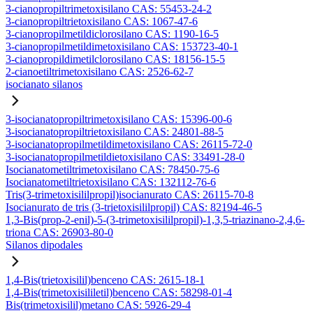
3-cianopropiltrimetoxisilano CAS: 55453-24-2
3-cianopropiltrietoxisilano CAS: 1067-47-6
3-cianopropilmetildiclorosilano CAS: 1190-16-5
3-cianopropilmetildimetoxisilano CAS: 153723-40-1
3-cianopropildimetilclorosilano CAS: 18156-15-5
2-cianoetiltrimetoxisilano CAS: 2526-62-7
isocianato silanos
3-isocianatopropiltrimetoxisilano CAS: 15396-00-6
3-isocianatopropiltrietoxisilano CAS: 24801-88-5
3-isocianatopropilmetildimetoxisilano CAS: 26115-72-0
3-isocianatopropilmetildietoxisilano CAS: 33491-28-0
Isocianatometiltrimetoxisilano CAS: 78450-75-6
Isocianatometiltrietoxisilano CAS: 132112-76-6
Tris(3-trimetoxisililpropil)isocianurato CAS: 26115-70-8
Isocianurato de tris (3-trietoxisililpropil) CAS: 82194-46-5
1,3-Bis(prop-2-enil)-5-(3-trimetoxisililpropil)-1,3,5-triazinano-2,4,6-
triona CAS: 26903-80-0
Silanos dipodales
1,4-Bis(trietoxisilil)benceno CAS: 2615-18-1
1,4-Bis(trimetoxisililetil)benceno CAS: 58298-01-4
Bis(trimetoxisilil)metano CAS: 5926-29-4