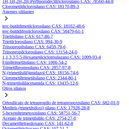
1H,1H,2H,2H-Perfluorodeciltriclorosilano CAS: 78560-44-8
Clorometildiclorosilano CAS: 18170-89-3
Agentes sililantes
terc-butildimetilclorosilano CAS: 18162-48-6
terc-butildifenilclorosilano CAS: 58479-61-1
Trietilsilano CAS: 617-86-7
Trietilclorosilano CAS: 994-30-9
Triisopropilsilano CAS: 6459-79-6
Triisopropilclorosilano CAS: 13154-24-0
1,1,3,3,5,5-Hexametilciclotrisilazano CAS: 1009-93-4
Etiniltrimetilsilano CAS: 1066-54-2
Trimetilbromosilano CAS: 2857-97-8
N-(trimetilsilil)imidazol CAS: 18156-74-6
Clorometiltrimetilsilano CAS: 2344-80-1
N-trimetilsililacetamida CAS: 13435-12-6
Otros silanos
Ortosilicato de tetrapropilo de tetrapropoxisilano CAS: 682-01-9
Metiltris (trimetilsiloxi) silano CAS: 17928-28-8
5-hexeniltrimetoxisilano CAS: 58751-56-7
Acetato de trimetilsililo CAS: 2754-27-0
Decametiltetrasiloxano CAS: 141-62-8
Octametiltrisiloxano CAS: 107-51-7