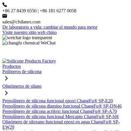
+86 27 8439 6550 | +86 181 6277 0058
sales@cfsilanes.com
De laboratorio a vida: cambiar el mundo para mejor
Visite nuestro sitio web chino
Productos
Polímeros de silicona
Oligómeros de silano
Prepolímero de silicona funcional epoxi ChangFu® SP-E20
Prepolímero de silicona diamino funcional ChangFu® SP-DN46
Prepolímero de silicona acriloxi funcional ChangFu® SP-A70
Prepolímero de silicona funcional Mercapto ChangFu® SP-SH
Oligómero de siloxano funcional epoxi en agua ChangFu® SP-
EW29