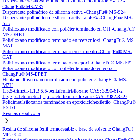
Dispersante de siloxano funcional vinílico modificado A-172 -
ChangFu® MS-V35
Dispersante polimérico de silicona activa -ChangFu® MS-S24
Dispersante polimérico de silicona activa al 40% -ChangFu® MS-
S25
Polisiloxano modificado con poliéter terminado en OH -ChangFu®
MS-OHET
Polisiloxano modificado terminado en metacriloxi -ChangFu® MS-
MAT
Polisiloxano modificado terminado en carboxilo -ChangFu® MS-
CAT
Polisiloxano modificado terminado en epoxi -ChangFu® MS-EPT
Polisiloxano modificado con poliéter terminado en epoxi -
ChangFu® MS-EPET
Heptametiltrisiloxano modificado con poliéter -ChangFu® MS-
M7H
1,3,5-trimetil-1,1,3,5,5-pentafeniltrisiloxano CAS: 3390-61-2
1,3,3,5-Tetrametil-1,1,5,5-tetrafeniltrisiloxano CAS: 3982-82-9
Polidimetilsiloxanos terminados en epoxiciclohexiletilo -ChangFu®
EXDT
Resinas de silicona
Resina de silicona fenil termoestable a base de solvente ChangFu®
MP-2950