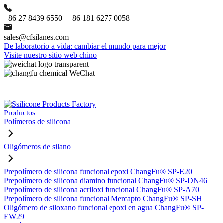
+86 27 8439 6550 | +86 181 6277 0058
sales@cfsilanes.com
De laboratorio a vida: cambiar el mundo para mejor
Visite nuestro sitio web chino
Productos
Polímeros de silicona
Oligómeros de silano
Prepolímero de silicona funcional epoxi ChangFu® SP-E20
Prepolímero de silicona diamino funcional ChangFu® SP-DN46
Prepolímero de silicona acriloxi funcional ChangFu® SP-A70
Prepolímero de silicona funcional Mercapto ChangFu® SP-SH
Oligómero de siloxano funcional epoxi en agua ChangFu® SP-
EW29