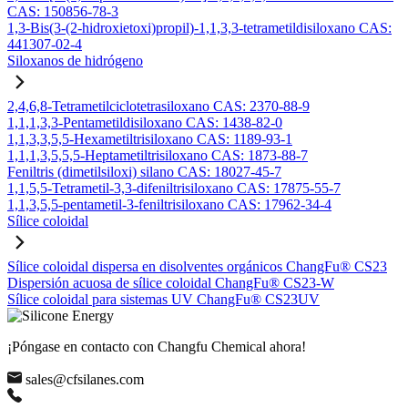
CAS: 150856-78-3
1,3-Bis(3-(2-hidroxietoxi)propil)-1,1,3,3-tetrametildisiloxano CAS:
441307-02-4
Siloxanos de hidrógeno
2,4,6,8-Tetrametilciclotetrasiloxano CAS: 2370-88-9
1,1,1,3,3-Pentametildisiloxano CAS: 1438-82-0
1,1,3,3,5,5-Hexametiltrisiloxano CAS: 1189-93-1
1,1,1,3,5,5,5-Heptametiltrisiloxano CAS: 1873-88-7
Feniltris (dimetilsiloxi) silano CAS: 18027-45-7
1,1,5,5-Tetrametil-3,3-difeniltrisiloxano CAS: 17875-55-7
1,1,3,5,5-pentametil-3-feniltrisiloxano CAS: 17962-34-4
Sílice coloidal
Sílice coloidal dispersa en disolventes orgánicos ChangFu® CS23
Dispersión acuosa de sílice coloidal ChangFu® CS23-W
Sílice coloidal para sistemas UV ChangFu® CS23UV
¡Póngase en contacto con Changfu Chemical ahora!
sales@cfsilanes.com