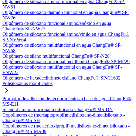
Oligómero de siloxano amino funcional en agua ChangFu® SP-
NW51
Oligómero de siloxano diamino funcional en agua ChangFu® SP-
NW76
Oligómero de siloxano funcional amino/epóxido en agua
ChangFu® SP-NW27
Oligómero de siloxano funcional amino/vinilo en agua ChangFu®
SP-NVW64
Oligómero de siloxano multifuncional en agua ChangFu® SP-
NW68
Oligómero de silano multifuncional ChangFu® SP-N28
Oligómero de siloxano funcional metilfenilo ChangFu® SP-MP29
Oligómero de siloxano multifuncional en agua ChangFu® SP-
ENW22
Oligómero de hexadeciltrimetoxisilano ChangFu® SP-C1632
Polisiloxanos modificados
Promotor de adhesión de recubrimientos a base de agua ChangFu®
MS-E11
Silano diamino funcional modificado ChangFu® MS-DN
Copolímeros de (mercaptopropil)metilsiloxano-dimetilsiloxano -
ChangFu® MS-SH
Copolímeros de (metacriloxipropil) metilsiloxano-dimetilsiloxano -
ChangFu® MS-MA09