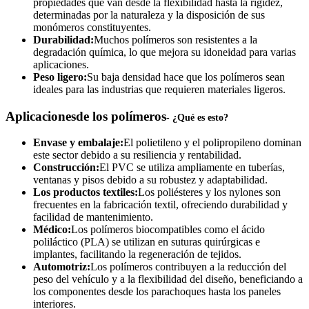
propiedades que van desde la flexibilidad hasta la rigidez,
determinadas por la naturaleza y la disposición de sus
monómeros constituyentes.
Durabilidad:
Muchos polímeros son resistentes a la
degradación química, lo que mejora su idoneidad para varias
aplicaciones.
Peso ligero:
Su baja densidad hace que los polímeros sean
ideales para las industrias que requieren materiales ligeros.
Aplicaciones
de los polímeros
- ¿Qué es esto?
Envase y embalaje:
El polietileno y el polipropileno dominan
este sector debido a su resiliencia y rentabilidad.
Construcción:
El PVC se utiliza ampliamente en tuberías,
ventanas y pisos debido a su robustez y adaptabilidad.
Los productos textiles:
Los poliésteres y los nylones son
frecuentes en la fabricación textil, ofreciendo durabilidad y
facilidad de mantenimiento.
Médico:
Los polímeros biocompatibles como el ácido
poliláctico (PLA) se utilizan en suturas quirúrgicas e
implantes, facilitando la regeneración de tejidos.
Automotriz:
Los polímeros contribuyen a la reducción del
peso del vehículo y a la flexibilidad del diseño, beneficiando a
los componentes desde los parachoques hasta los paneles
interiores.