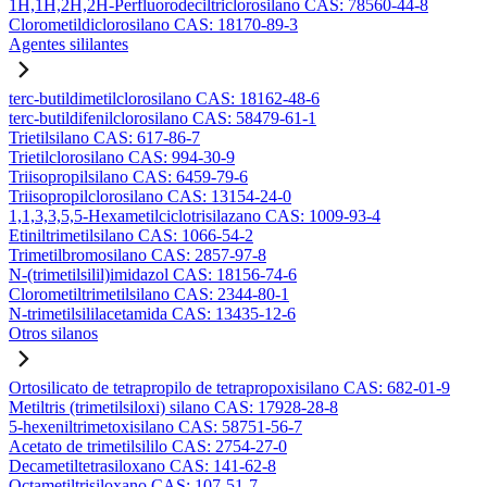
1H,1H,2H,2H-Perfluorodeciltriclorosilano CAS: 78560-44-8
Clorometildiclorosilano CAS: 18170-89-3
Agentes sililantes
terc-butildimetilclorosilano CAS: 18162-48-6
terc-butildifenilclorosilano CAS: 58479-61-1
Trietilsilano CAS: 617-86-7
Trietilclorosilano CAS: 994-30-9
Triisopropilsilano CAS: 6459-79-6
Triisopropilclorosilano CAS: 13154-24-0
1,1,3,3,5,5-Hexametilciclotrisilazano CAS: 1009-93-4
Etiniltrimetilsilano CAS: 1066-54-2
Trimetilbromosilano CAS: 2857-97-8
N-(trimetilsilil)imidazol CAS: 18156-74-6
Clorometiltrimetilsilano CAS: 2344-80-1
N-trimetilsililacetamida CAS: 13435-12-6
Otros silanos
Ortosilicato de tetrapropilo de tetrapropoxisilano CAS: 682-01-9
Metiltris (trimetilsiloxi) silano CAS: 17928-28-8
5-hexeniltrimetoxisilano CAS: 58751-56-7
Acetato de trimetilsililo CAS: 2754-27-0
Decametiltetrasiloxano CAS: 141-62-8
Octametiltrisiloxano CAS: 107-51-7