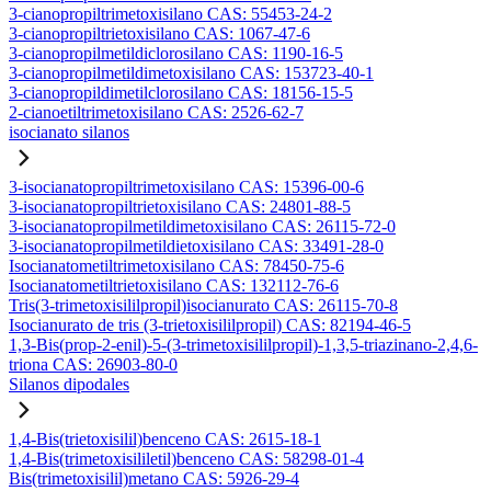
3-cianopropiltrimetoxisilano CAS: 55453-24-2
3-cianopropiltrietoxisilano CAS: 1067-47-6
3-cianopropilmetildiclorosilano CAS: 1190-16-5
3-cianopropilmetildimetoxisilano CAS: 153723-40-1
3-cianopropildimetilclorosilano CAS: 18156-15-5
2-cianoetiltrimetoxisilano CAS: 2526-62-7
isocianato silanos
3-isocianatopropiltrimetoxisilano CAS: 15396-00-6
3-isocianatopropiltrietoxisilano CAS: 24801-88-5
3-isocianatopropilmetildimetoxisilano CAS: 26115-72-0
3-isocianatopropilmetildietoxisilano CAS: 33491-28-0
Isocianatometiltrimetoxisilano CAS: 78450-75-6
Isocianatometiltrietoxisilano CAS: 132112-76-6
Tris(3-trimetoxisililpropil)isocianurato CAS: 26115-70-8
Isocianurato de tris (3-trietoxisililpropil) CAS: 82194-46-5
1,3-Bis(prop-2-enil)-5-(3-trimetoxisililpropil)-1,3,5-triazinano-2,4,6-
triona CAS: 26903-80-0
Silanos dipodales
1,4-Bis(trietoxisilil)benceno CAS: 2615-18-1
1,4-Bis(trimetoxisililetil)benceno CAS: 58298-01-4
Bis(trimetoxisilil)metano CAS: 5926-29-4