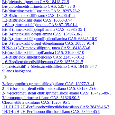
Bis(trietoxisilil)metano CAS: 18418-72-9
Bis(clorodimetilsilil)metano CAS: 5357-38-0
Bis(dimetilmetoxisilil)matano CAS: 18297-76-2
1,2-Bis(trimetoxisilil)etano CAS: 18406-41-2
1,2-Bis(trietoxisilil)etano CAS: 16068-37-4
1,6-bis(trimetoxisilil)hexano CAS: 87135-01-1
Bis[3-(trimetoxisilil)propil]amina CAS: 82985-35-1
Bis[3-(trietoxisilil)propil]amina CAS: 13497-18-2
Bis[3-(trimetoxisilil)propil]etilendiamina CAS: 68845-16-9
Bis[3-(trietoxisilil)propil]etilendiamina CAS: 30858-91-4
N,N-bis (3-Trimetoxisililpropil)urea CAS: 18418-53-6
Bis(metildietoxisililpropil)amina CAS: 31020-47-0
1,4-Bis(trietoxisililetil)benceno CAS: 224578-01-2
1,6-Bis(dietoximetilsilil)hexano CAS: 18536-21-5
1-(Trietoxisilil)-2-(dietoximetilsilil)etano CAS: 18418-54-7
Silanos halógenos
3-cloropropiltris (trimetilsililoxi) silano CAS: 18077-31-1
2-[4-(clorometil)fenil]etiltrimetoxisilano CAS: 68128-25-6
2-[4-(clorometil)fenil]etiltris(trimetilsiloxi)silano CAS: 167426-89-3
3-bromopropiltrimetoxisilano CAS: 51826-90-5
Clorometiltrietoxisilano CAS: 15267-95-5
1H,1H,2H,2H-Perfluorohexilmetildiclorosilano CAS: 38436-16-7
1H,1H,2H,2H-Perfluorooctiltriclorosilano CAS: 78560-45-9