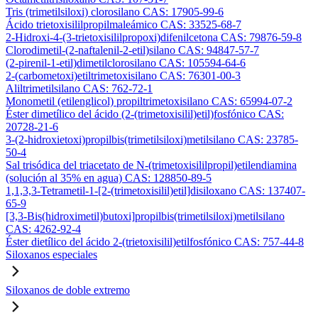
Tris (trimetilsiloxi) clorosilano CAS: 17905-99-6
Ácido trietoxisililpropilmaleámico CAS: 33525-68-7
2-Hidroxi-4-(3-trietoxisililpropoxi)difenilcetona CAS: 79876-59-8
Clorodimetil-(2-naftalenil-2-etil)silano CAS: 94847-57-7
(2-pirenil-1-etil)dimetilclorosilano CAS: 105594-64-6
2-(carbometoxi)etiltrimetoxisilano CAS: 76301-00-3
Aliltrimetilsilano CAS: 762-72-1
Monometil (etilenglicol) propiltrimetoxisilano CAS: 65994-07-2
Éster dimetílico del ácido (2-(trimetoxisilil)etil)fosfónico CAS:
20728-21-6
3-(2-hidroxietoxi)propilbis(trimetilsiloxi)metilsilano CAS: 23785-
50-4
Sal trisódica del triacetato de N-(trimetoxisililpropil)etilendiamina
(solución al 35% en agua) CAS: 128850-89-5
1,1,3,3-Tetrametil-1-[2-(trimetoxisilil)etil]disiloxano CAS: 137407-
65-9
[3,3-Bis(hidroximetil)butoxi]propilbis(trimetilsiloxi)metilsilano
CAS: 4262-92-4
Éster dietílico del ácido 2-(trietoxisilil)etilfosfónico CAS: 757-44-8
Siloxanos especiales
Siloxanos de doble extremo