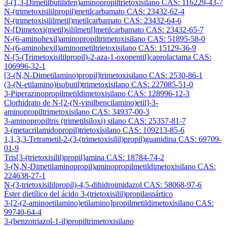
3-(1,3-Dimetilbutiliden)aminopropiltrietoxisilano CAS: 116229-43-7
N-(trimetoxisililpropil)metilcarbamato CAS: 23432-62-4
N-(trimetoxisililmetil)metilcarbamato CAS: 23432-64-6
N-[Dimetoxi(metil)sililmetil]metilcarbamato CAS: 23432-65-7
N-(6-aminohexil)aminopropiltrimetoxisilano CAS: 51895-58-0
N-(6-aminohexil)aminometiltrietoxisilano CAS: 15129-36-9
N-[5-(Trimetoxisililpropil)-2-aza-1-oxopentil]caprolactama CAS:
106996-32-1
[3-(N,N-Dimetilamino)propil]trimetoxisilano CAS: 2530-86-1
(3-(N-etilamino)isobutil)trimetoxisilano CAS: 227085-51-0
3-Piperazinopropilmetildimetoxisilano CAS: 128996-12-3
Clorhidrato de N-[2-(N-vinilbencilamino)etil]-3-
aminopropiltrimetoxisilano CAS: 34937-00-3
3-aminopropiltris (trimetilsiloxi) silano CAS: 25357-81-7
3-(metacrilamidopropil)trietoxisilano CAS: 109213-85-6
1,1,3,3-Tetrametil-2-(3-(trimetoxisilil)propil)guanidina CAS: 69709-
01-9
Tris[3-(trietoxisilil)propil]amina CAS: 18784-74-2
3-(N,N-Dimetilaminopropil)aminopropilmetildimetoxisilano CAS:
224638-27-1
N-(3-trietoxisililpropil)-4,5-dihidroimidazol CAS: 58068-97-6
Éster dietílico del ácido 3-(trietoxisilil)propilaspártico
3-[2-(2-aminoetilamino)etilamino]propilmetildimetoxisilano CAS:
99740-64-4
3-(benzotriazol-1-il)propiltrimetoxisilano