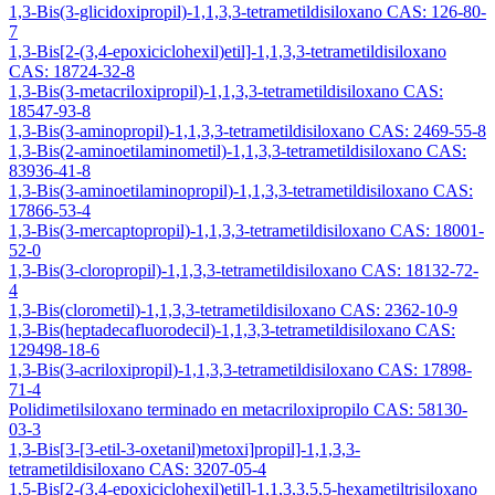
1,3-Bis(3-glicidoxipropil)-1,1,3,3-tetrametildisiloxano CAS: 126-80-
7
1,3-Bis[2-(3,4-epoxiciclohexil)etil]-1,1,3,3-tetrametildisiloxano
CAS: 18724-32-8
1,3-Bis(3-metacriloxipropil)-1,1,3,3-tetrametildisiloxano CAS:
18547-93-8
1,3-Bis(3-aminopropil)-1,1,3,3-tetrametildisiloxano CAS: 2469-55-8
1,3-Bis(2-aminoetilaminometil)-1,1,3,3-tetrametildisiloxano CAS:
83936-41-8
1,3-Bis(3-aminoetilaminopropil)-1,1,3,3-tetrametildisiloxano CAS:
17866-53-4
1,3-Bis(3-mercaptopropil)-1,1,3,3-tetrametildisiloxano CAS: 18001-
52-0
1,3-Bis(3-cloropropil)-1,1,3,3-tetrametildisiloxano CAS: 18132-72-
4
1,3-Bis(clorometil)-1,1,3,3-tetrametildisiloxano CAS: 2362-10-9
1,3-Bis(heptadecafluorodecil)-1,1,3,3-tetrametildisiloxano CAS:
129498-18-6
1,3-Bis(3-acriloxipropil)-1,1,3,3-tetrametildisiloxano CAS: 17898-
71-4
Polidimetilsiloxano terminado en metacriloxipropilo CAS: 58130-
03-3
1,3-Bis[3-[3-etil-3-oxetanil)metoxi]propil]-1,1,3,3-
tetrametildisiloxano CAS: 3207-05-4
1,5-Bis[2-(3,4-epoxiciclohexil)etil]-1,1,3,3,5,5-hexametiltrisiloxano