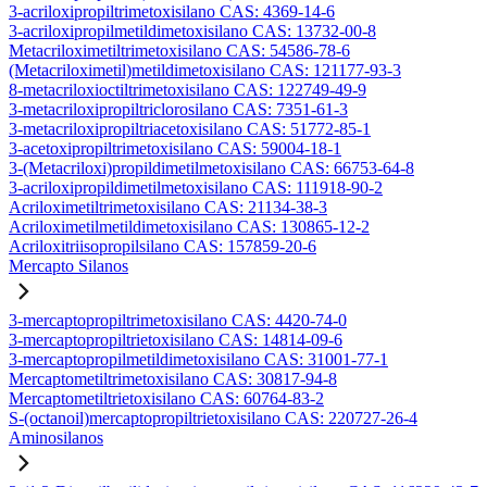
3-acriloxipropiltrimetoxisilano CAS: 4369-14-6
3-acriloxipropilmetildimetoxisilano CAS: 13732-00-8
Metacriloximetiltrimetoxisilano CAS: 54586-78-6
(Metacriloximetil)metildimetoxisilano CAS: 121177-93-3
8-metacriloxioctiltrimetoxisilano CAS: 122749-49-9
3-metacriloxipropiltriclorosilano CAS: 7351-61-3
3-metacriloxipropiltriacetoxisilano CAS: 51772-85-1
3-acetoxipropiltrimetoxisilano CAS: 59004-18-1
3-(Metacriloxi)propildimetilmetoxisilano CAS: 66753-64-8
3-acriloxipropildimetilmetoxisilano CAS: 111918-90-2
Acriloximetiltrimetoxisilano CAS: 21134-38-3
Acriloximetilmetildimetoxisilano CAS: 130865-12-2
Acriloxitriisopropilsilano CAS: 157859-20-6
Mercapto Silanos
3-mercaptopropiltrimetoxisilano CAS: 4420-74-0
3-mercaptopropiltrietoxisilano CAS: 14814-09-6
3-mercaptopropilmetildimetoxisilano CAS: 31001-77-1
Mercaptometiltrimetoxisilano CAS: 30817-94-8
Mercaptometiltrietoxisilano CAS: 60764-83-2
S-(octanoil)mercaptopropiltrietoxisilano CAS: 220727-26-4
Aminosilanos