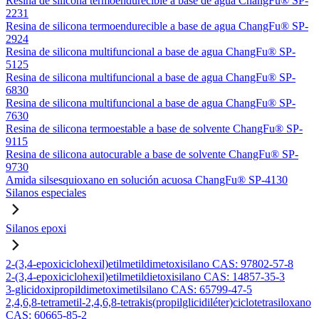
Resina de silicona termoendurecible a base de agua ChangFu® SP-
2231
Resina de silicona termoendurecible a base de agua ChangFu® SP-
2924
Resina de silicona multifuncional a base de agua ChangFu® SP-
5125
Resina de silicona multifuncional a base de agua ChangFu® SP-
6830
Resina de silicona multifuncional a base de agua ChangFu® SP-
7630
Resina de silicona termoestable a base de solvente ChangFu® SP-
9115
Resina de silicona autocurable a base de solvente ChangFu® SP-
9730
Amida silsesquioxano en solución acuosa ChangFu® SP-4130
Silanos especiales
Silanos epoxi
2-(3,4-epoxiciclohexil)etilmetildimetoxisilano CAS: 97802-57-8
2-(3,4-epoxiciclohexil)etilmetildietoxisilano CAS: 14857-35-3
3-glicidoxipropildimetoximetilsilano CAS: 65799-47-5
2,4,6,8-tetrametil-2,4,6,8-tetrakis(propilglicidiléter)ciclotetrasiloxano
CAS: 60665-85-2