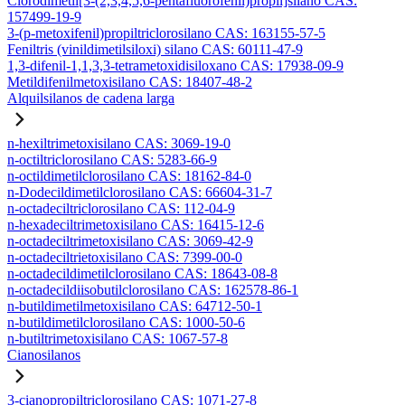
Clorodimetil[3-(2,3,4,5,6-pentafluorofenil)propil]silano CAS:
157499-19-9
3-(p-metoxifenil)propiltriclorosilano CAS: 163155-57-5
Feniltris (vinildimetilsiloxi) silano CAS: 60111-47-9
1,3-difenil-1,1,3,3-tetrametoxidisiloxano CAS: 17938-09-9
Metildifenilmetoxisilano CAS: 18407-48-2
Alquilsilanos de cadena larga
n-hexiltrimetoxisilano CAS: 3069-19-0
n-octiltriclorosilano CAS: 5283-66-9
n-octildimetilclorosilano CAS: 18162-84-0
n-Dodecildimetilclorosilano CAS: 66604-31-7
n-octadeciltriclorosilano CAS: 112-04-9
n-hexadeciltrimetoxisilano CAS: 16415-12-6
n-octadeciltrimetoxisilano CAS: 3069-42-9
n-octadeciltrietoxisilano CAS: 7399-00-0
n-octadecildimetilclorosilano CAS: 18643-08-8
n-octadecildiisobutilclorosilano CAS: 162578-86-1
n-butildimetilmetoxisilano CAS: 64712-50-1
n-butildimetilclorosilano CAS: 1000-50-6
n-butiltrimetoxisilano CAS: 1067-57-8
Cianosilanos
3-cianopropiltriclorosilano CAS: 1071-27-8