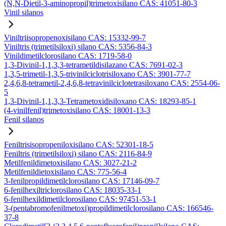
(N,N-Dietil-3-aminopropil)trimetoxisilano CAS: 41051-80-3
Vinil silanos
Viniltriisopropenoxisilano CAS: 15332-99-7
Viniltris (trimetilsiloxi) silano CAS: 5356-84-3
Vinildimetilclorosilano CAS: 1719-58-0
1,3-Divinil-1,1,3,3-tetrametildisilazano CAS: 7691-02-3
1,3,5-trimetil-1,3,5-trivinilciclotrisiloxano CAS: 3901-77-7
2,4,6,8-tetrametil-2,4,6,8-tetravinilciclotetrasiloxano CAS: 2554-06-
5
1,3-Divinil-1,1,3,3-Tetrametoxidisiloxano CAS: 18293-85-1
(4-vinilfenil)trimetoxisilano CAS: 18001-13-3
Fenil silanos
Feniltrisisopropeniloxisilano CAS: 52301-18-5
Feniltris (trimetilsiloxi) silano CAS: 2116-84-9
Metilfenildimetoxisilano CAS: 3027-21-2
Metilfenildietoxisilano CAS: 775-56-4
3-fenilpropildimetilclorosilano CAS: 17146-09-7
6-fenilhexiltriclorosilano CAS: 18035-33-1
6-fenilhexildimetilclorosilano CAS: 97451-53-1
3-(pentabromofenilmetoxi)propildimetilclorosilano CAS: 166546-
37-8