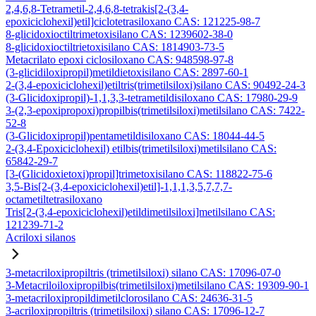
2,4,6,8-Tetrametil-2,4,6,8-tetrakis[2-(3,4-
epoxiciclohexil)etil]ciclotetrasiloxano CAS: 121225-98-7
8-glicidoxioctiltrimetoxisilano CAS: 1239602-38-0
8-glicidoxioctiltrietoxisilano CAS: 1814903-73-5
Metacrilato epoxi ciclosiloxano CAS: 948598-97-8
(3-glicidiloxipropil)metildietoxisilano CAS: 2897-60-1
2-(3,4-epoxiciclohexil)etiltris(trimetilsiloxi)silano CAS: 90492-24-3
(3-Glicidoxipropil)-1,1,3,3-tetrametildisiloxano CAS: 17980-29-9
3-(2,3-epoxipropoxi)propilbis(trimetilsiloxi)metilsilano CAS: 7422-
52-8
(3-Glicidoxipropil)pentametildisiloxano CAS: 18044-44-5
2-(3,4-Epoxiciclohexil) etilbis(trimetilsiloxi)metilsilano CAS:
65842-29-7
[3-(Glicidoxietoxi)propil]trimetoxisilano CAS: 118822-75-6
3,5-Bis[2-(3,4-epoxiciclohexil)etil]-1,1,1,3,5,7,7,7-
octametiltetrasiloxano
Tris[2-(3,4-epoxiciclohexil)etildimetilsiloxi]metilsilano CAS:
121239-71-2
Acriloxi silanos
3-metacriloxipropiltris (trimetilsiloxi) silano CAS: 17096-07-0
3-Metacriloiloxipropilbis(trimetilsiloxi)metilsilano CAS: 19309-90-1
3-metacriloxipropildimetilclorosilano CAS: 24636-31-5
3-acriloxipropiltris (trimetilsiloxi) silano CAS: 17096-12-7